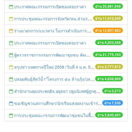
ประกาศคณะกรรมการเปิดซองสอบราคา
อ่าน 25,981,949
การประชุมคณะกรมการจังหวัด/หน.ส่วนราชการประจำเดือน มิถุนายน 2558
อ่าน 11,412,545
ร่างมาตรการ/แนวทาง ในการดำเนินการประกอบการตรวจราชการแบบบูรณาการ
อ่าน 12,997,982
ประกาศคณะกรรมการเปิดซองสอบราคา
อ่าน 4,203,568
ผู้ตรวจราชการกรมการพัฒนาชุมชน คัดเลือกข้าราชการและลูกจ้างดีเด่น และหน่วยงานพัฒนาชุมชนใสสะอาด ประจำปี ๒๕๕๔
อ่าน 21,775,163
สรุปข่าวเทศกาลปีใหม่ 2558 /วันที่ 4 ม.ค. 58
อ่าน 3,777,912
ปล่อยพันธุ์สัตว์น้ำ"โครงการ ๕๐ ล้านกุ้ง/ปลา ฟื้นชีวิตใหม่ให้เจ้าพระยา
อ่าน 4,836,969
สำนักงานคุมประพฤติจ.อยุธยา ปฐมนิเทศผู้ถูกคุมประพฤติประจำเดือน
อ่าน 3,213
ขอเชิญชวนสถานศึกษา/นักเรียนส่งผลงานเข้าร่วมโครงการประกวดบทละครส่งเสริมค่านิยมหลัก ๑๒ ประการ
อ่าน 7,335
การประชุมคณะกรรมการพัฒนาชุมชนในพื้นที่รอบโรงไฟฟ้า (คพรฟ.) ครั้งที่ 2/2558 กองทุนพัฒนาไฟฟ้าบริษัท โรจนะเพาเวอร์ จำกัด
อ่าน 2,640,401