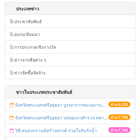
ประเภทข่าว
ประชาสัมพันธ์
อบรม/สัมมนา
การประกวด/ชิงรางวัล
ข่าวจากสือต่าง ๆ
ข่าวจัดซื้อจัดจ้าง
ข่าวในประเภทประชาสัมพันธ์
จังหวัดพระนครศรีอยุธยา บูรณาการหน่วยงานที่เกี่ยวข้อง ลงพื้นที่จัดระเบียบและดำเนินมาตรการตามบทลงโทษสูงสุดกับผู้ประกอบการร้านค้าที่ยังฝ่าฝืนตั้งร้านค้ารุกล้ำเขตพื้นที่ทางหลวง เตรียมความปลอดภัยก่อนเทศกาลสงกรานต์
อ่าน 6,233
จังหวัดพระนครศรีอยุธยา ปล่อยแถวตำรวจ ทหาร ฝ่ายปกครอง กว่า 100 นาย ตรวจเข้มท่ารถสาธารณะ สถานีขนส่งรถโดยสาร วินรถตู้ และสถานีรถไฟ เตรียมรับมือเทศกาลสงกรานต์
อ่าน 7,785
วิธีเล่นสงกรานต์สร้างสรรค์ ร่วมใจกันรักน้ำ
อ่าน 7,762