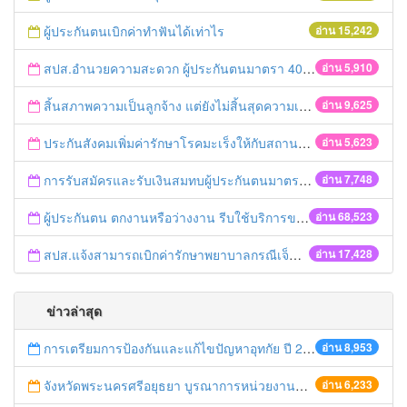
ผู้ประกันตนเบิกค่าทำฟันได้เท่าไร
อ่าน 15,242
สปส.อำนวยความสะดวก ผู้ประกันตนมาตรา 40 ชำระเงินสมทบผ่านเคาเตอร์เซอร์วิส
อ่าน 5,910
สิ้นสภาพความเป็นลูกจ้าง แต่ยังไม่สิ้นสุดความเป็นผู้ประกันตน
อ่าน 9,625
ประกันสังคมเพิ่มค่ารักษาโรคมะเร็งให้กับสถานพยาบาล
อ่าน 5,623
การรับสมัครและรับเงินสมทบผู้ประกันตนมาตรา 40
อ่าน 7,748
ผู้ประกันตน ตกงานหรือว่างงาน รีบใช้บริการของสำนักงานประกันสังคม
อ่าน 68,523
สปส.แจ้งสามารถเบิกค่ารักษาพยาบาลกรณีเจ็บป่วยฉุกเฉินคืนได้ 2 ช่องทาง ทั้งประกันชีวิตและสิทธิประกันสังคม
อ่าน 17,428
ข่าวล่าสุด
การเตรียมการป้องกันและแก้ไขปัญหาอุทกัย ปี 2561
อ่าน 8,953
จังหวัดพระนครศรีอยุธยา บูรณาการหน่วยงานที่เกี่ยวข้อง ลงพื้นที่จัดระเบียบและดำเนินมาตรการตามบทลงโทษสูงสุดกับผู้ประกอบการร้านค้าที่ยังฝ่าฝืนตั้งร้านค้ารุกล้ำเขตพื้นที่ทางหลวง เตรียมความปลอดภัยก่อนเทศกาลสงกรานต์
อ่าน 6,233