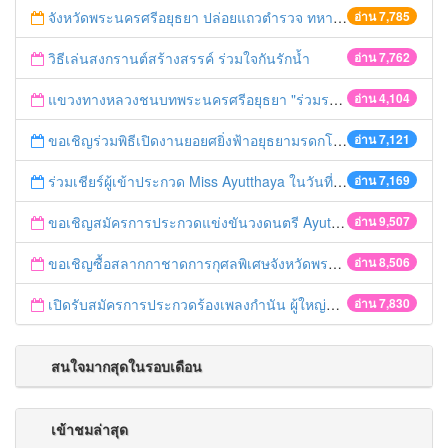
จังหวัดพระนครศรีอยุธยา ปล่อยแถวตำรวจ ทหาร ฝ่ายปกครอง กว่า 100 นาย ตรวจเข้มท่ารถสาธารณะ สถานีขนส่งรถโดยสาร วินรถตู้ และสถานีรถไฟ เตรียมรับมือเทศกาลสงกรานต์
อ่าน 7,785
วิธีเล่นสงกรานต์สร้างสรรค์ ร่วมใจกันรักน้ำ
อ่าน 7,762
แขวงทางหลวงชนบทพระนครศรีอยุธยา "ร่วมรณรงค์ ขับช้า เปิดไฟหน้า คาดเข็มขัด" เทศกาลสงกรานต์ ปี 2561
อ่าน 4,104
ขอเชิญร่วมพิธีเปิดงานยอยศยิ่งฟ้าอยุธยามรดกโลก
อ่าน 7,121
ร่วมเชียร์ผู้เข้าประกวด Miss Ayutthaya ในวันที่ 15 ธันวาคม 2560
อ่าน 7,169
ขอเชิญสมัครการประกวดแข่งขันวงดนตรี Ayutthaya battle of the bands
อ่าน 9,507
ขอเชิญซื้อสลากกาชาดการกุศลพิเศษจังหวัดพระนครศรีอยุธยา 2560
อ่าน 8,506
เปิดรับสมัครการประกวดร้องเพลงกำนัน ผู้ใหญ่บ้าน ฯลฯ
อ่าน 7,830
สนใจมากสุดในรอบเดือน
เข้าชมล่าสุด