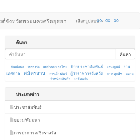
ไซต์จังหวัดพระนครศรีอยุธยา
เลือกรูปแบบ
ค้นหา
ค้นหา
ป้ายประชาสัมพันธ์
งาน
ปั่นเพื่อพ่อ
รับรางวัล
แม่บ้านมหาดไทย
งานรัฐพิธี
สมัครงาน
เทศกาล
ผู้ว่าราชการจังหวัด
การเลี้ยงสัตว์
การปลูกพืช
ตลาด
จำหน่ายสินค้า
อาชีพเสริม
ประเภทข่าว
ประชาสัมพันธ์
อบรม/สัมมนา
การประกวด/ชิงรางวัล