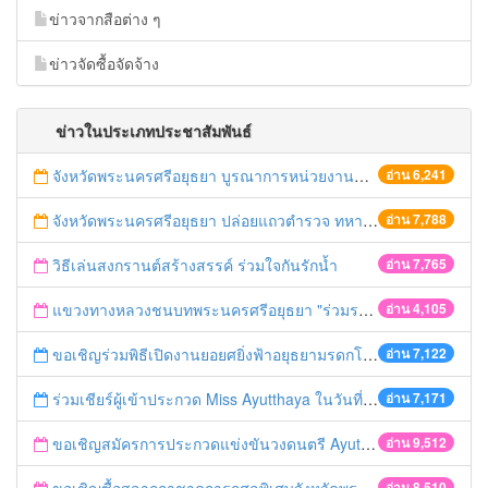
ข่าวจากสือต่าง ๆ
ข่าวจัดซื้อจัดจ้าง
ข่าวในประเภทประชาสัมพันธ์
จังหวัดพระนครศรีอยุธยา บูรณาการหน่วยงานที่เกี่ยวข้อง ลงพื้นที่จัดระเบียบและดำเนินมาตรการตามบทลงโทษสูงสุดกับผู้ประกอบการร้านค้าที่ยังฝ่าฝืนตั้งร้านค้ารุกล้ำเขตพื้นที่ทางหลวง เตรียมความปลอดภัยก่อนเทศกาลสงกรานต์
อ่าน 6,241
จังหวัดพระนครศรีอยุธยา ปล่อยแถวตำรวจ ทหาร ฝ่ายปกครอง กว่า 100 นาย ตรวจเข้มท่ารถสาธารณะ สถานีขนส่งรถโดยสาร วินรถตู้ และสถานีรถไฟ เตรียมรับมือเทศกาลสงกรานต์
อ่าน 7,788
วิธีเล่นสงกรานต์สร้างสรรค์ ร่วมใจกันรักน้ำ
อ่าน 7,765
แขวงทางหลวงชนบทพระนครศรีอยุธยา "ร่วมรณรงค์ ขับช้า เปิดไฟหน้า คาดเข็มขัด" เทศกาลสงกรานต์ ปี 2561
อ่าน 4,105
ขอเชิญร่วมพิธีเปิดงานยอยศยิ่งฟ้าอยุธยามรดกโลก
อ่าน 7,122
ร่วมเชียร์ผู้เข้าประกวด Miss Ayutthaya ในวันที่ 15 ธันวาคม 2560
อ่าน 7,171
ขอเชิญสมัครการประกวดแข่งขันวงดนตรี Ayutthaya battle of the bands
อ่าน 9,512
อ่าน 8,510