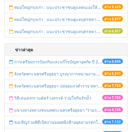
หมอใหญ่กรุงเก่า : แนะประชาชนดูแลตนเองให้ห่างไกลวัณโรค
อ่าน 9,425
หมอใหญ่กรุงเก่า : แนะประชาชนดูแลบุตรหลาน ป้องกันเด็กจมน้ำตายในช่วงฤดูร้อน
อ่าน 5,977
หมอใหญ่กรุงเก่า : แนะประชาชนดูแลบุตรหลาน ป้องกันเด็กจมน้ำตายในช่วงฤดูร้อน
อ่าน 6,457
ข่าวล่าสุด
การเตรียมการป้องกันและแก้ไขปัญหาอุทกัย ปี 2561
อ่าน 8,956
จังหวัดพระนครศรีอยุธยา บูรณาการหน่วยงานที่เกี่ยวข้อง ลงพื้นที่จัดระเบียบและดำเนินมาตรการตามบทลงโทษสูงสุดกับผู้ประกอบการร้านค้าที่ยังฝ่าฝืนตั้งร้านค้ารุกล้ำเขตพื้นที่ทางหลวง เตรียมความปลอดภัยก่อนเทศกาลสงกรานต์
อ่าน 6,241
จังหวัดพระนครศรีอยุธยา ปล่อยแถวตำรวจ ทหาร ฝ่ายปกครอง กว่า 100 นาย ตรวจเข้มท่ารถสาธารณะ สถานีขนส่งรถโดยสาร วินรถตู้ และสถานีรถไฟ เตรียมรับมือเทศกาลสงกรานต์
อ่าน 7,788
วิธีเล่นสงกรานต์สร้างสรรค์ ร่วมใจกันรักน้ำ
อ่าน 7,765
แขวงทางหลวงชนบทพระนครศรีอยุธยา "ร่วมรณรงค์ ขับช้า เปิดไฟหน้า คาดเข็มขัด" เทศกาลสงกรานต์ ปี 2561
อ่าน 4,105
ขอเชิญร่วมพิธีเปิดงานยอยศยิ่งฟ้าอยุธยามรดกโลก
อ่าน 7,122