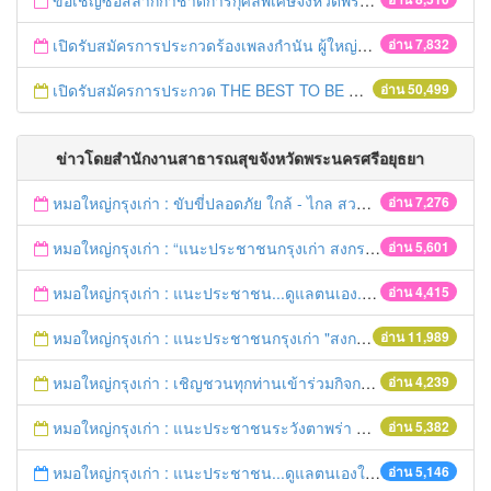
ขอเชิญซื้อสลากกาชาดการกุศลพิเศษจังหวัดพระนครศรีอยุธยา 2560
เปิดรับสมัครการประกวดร้องเพลงกำนัน ผู้ใหญ่บ้าน ฯลฯ
อ่าน 7,832
เปิดรับสมัครการประกวด THE BEST TO BE NUMBER ONE
อ่าน 50,499
ข่าวโดยสำนักงานสาธารณสุขจังหวัดพระนครศรีอยุธยา
หมอใหญ่กรุงเก่า : ขับขี่ปลอดภัย ใกล้ - ไกล สวมหมวกนิรภัย
อ่าน 7,276
หมอใหญ่กรุงเก่า : “แนะประชาชนกรุงเก่า สงกรานต์ร่วมขับขี่ปลอดภัย
อ่าน 5,601
หมอใหญ่กรุงเก่า : แนะประชาชน...ดูแลตนเอง...“รับมือภัยแล้ง”
อ่าน 4,415
หมอใหญ่กรุงเก่า : แนะประชาชนกรุงเก่า "สงกรานต์ขับขี่ปลอดภัย"
อ่าน 11,989
หมอใหญ่กรุงเก่า : เชิญชวนทุกท่านเข้าร่วมกิจกรรมวิ่งเพื่อสุขภาพ 7เมษายนนี้ 5โมงเย็น
อ่าน 4,239
หมอใหญ่กรุงเก่า : แนะประชาชนระวังตาพร่า ปวดศีรษะ ชาครึ่งซีก เสี่ยงอัมพฤกษ์ อัมพาต
อ่าน 5,382
หมอใหญ่กรุงเก่า : แนะประชาชน...ดูแลตนเองให้ห่างไกลโรค...ในช่วงฤดูร้อน
อ่าน 5,146