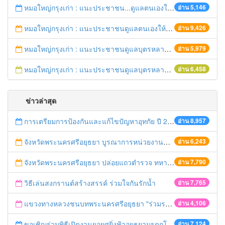
หมอใหญ่กรุงเก่า : แนะประชาชน...ดูแลตนเองให้ห่างไกลโรค...ในช่วงฤดูร้อน
อ่าน 5,146
หมอใหญ่กรุงเก่า : แนะประชาชนดูแลตนเองให้ห่างไกลวัณโรค
อ่าน 9,426
หมอใหญ่กรุงเก่า : แนะประชาชนดูแลบุตรหลาน ป้องกันเด็กจมน้ำตายในช่วงฤดูร้อน
อ่าน 5,979
หมอใหญ่กรุงเก่า : แนะประชาชนดูแลบุตรหลาน ป้องกันเด็กจมน้ำตายในช่วงฤดูร้อน
อ่าน 6,458
ข่าวล่าสุด
การเตรียมการป้องกันและแก้ไขปัญหาอุทกัย ปี 2561
อ่าน 8,957
จังหวัดพระนครศรีอยุธยา บูรณาการหน่วยงานที่เกี่ยวข้อง ลงพื้นที่จัดระเบียบและดำเนินมาตรการตามบทลงโทษสูงสุดกับผู้ประกอบการร้านค้าที่ยังฝ่าฝืนตั้งร้านค้ารุกล้ำเขตพื้นที่ทางหลวง เตรียมความปลอดภัยก่อนเทศกาลสงกรานต์
อ่าน 6,243
จังหวัดพระนครศรีอยุธยา ปล่อยแถวตำรวจ ทหาร ฝ่ายปกครอง กว่า 100 นาย ตรวจเข้มท่ารถสาธารณะ สถานีขนส่งรถโดยสาร วินรถตู้ และสถานีรถไฟ เตรียมรับมือเทศกาลสงกรานต์
อ่าน 7,790
วิธีเล่นสงกรานต์สร้างสรรค์ ร่วมใจกันรักน้ำ
อ่าน 7,765
แขวงทางหลวงชนบทพระนครศรีอยุธยา "ร่วมรณรงค์ ขับช้า เปิดไฟหน้า คาดเข็มขัด" เทศกาลสงกรานต์ ปี 2561
อ่าน 4,106
ขอเชิญร่วมพิธีเปิดงานยอยศยิ่งฟ้าอยุธยามรดกโลก
อ่าน 7,124