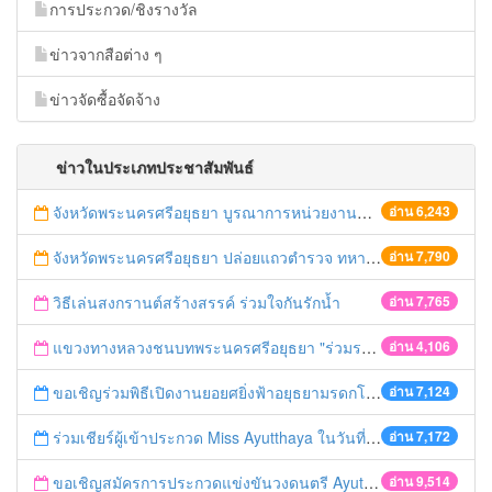
การประกวด/ชิงรางวัล
ข่าวจากสือต่าง ๆ
ข่าวจัดซื้อจัดจ้าง
ข่าวในประเภทประชาสัมพันธ์
จังหวัดพระนครศรีอยุธยา บูรณาการหน่วยงานที่เกี่ยวข้อง ลงพื้นที่จัดระเบียบและดำเนินมาตรการตามบทลงโทษสูงสุดกับผู้ประกอบการร้านค้าที่ยังฝ่าฝืนตั้งร้านค้ารุกล้ำเขตพื้นที่ทางหลวง เตรียมความปลอดภัยก่อนเทศกาลสงกรานต์
อ่าน 6,243
จังหวัดพระนครศรีอยุธยา ปล่อยแถวตำรวจ ทหาร ฝ่ายปกครอง กว่า 100 นาย ตรวจเข้มท่ารถสาธารณะ สถานีขนส่งรถโดยสาร วินรถตู้ และสถานีรถไฟ เตรียมรับมือเทศกาลสงกรานต์
อ่าน 7,790
วิธีเล่นสงกรานต์สร้างสรรค์ ร่วมใจกันรักน้ำ
อ่าน 7,765
แขวงทางหลวงชนบทพระนครศรีอยุธยา "ร่วมรณรงค์ ขับช้า เปิดไฟหน้า คาดเข็มขัด" เทศกาลสงกรานต์ ปี 2561
อ่าน 4,106
ขอเชิญร่วมพิธีเปิดงานยอยศยิ่งฟ้าอยุธยามรดกโลก
อ่าน 7,124
ร่วมเชียร์ผู้เข้าประกวด Miss Ayutthaya ในวันที่ 15 ธันวาคม 2560
อ่าน 7,172
ขอเชิญสมัครการประกวดแข่งขันวงดนตรี Ayutthaya battle of the bands
อ่าน 9,514