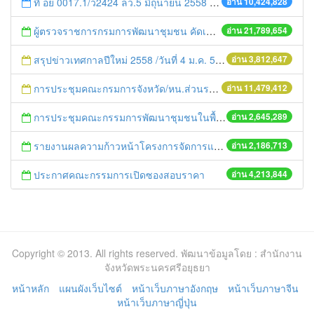
ที่ อย 0017.1/ว2424 ลว.5 มิถุนายน 2558 เรื่อง แจ้งกำหนดตรวจประเมินและให้คะแนนหน่วยงานที่สมัครเข้าร่วมโครงการพัฒนาหน่วยงานต้นแบบในการจัดตั้งศูนย์ข้อมูลข่าวสารของราชการฯ ประจำปีงบประมาณ พ.ศ. 2558
อ่าน 10,424,828
ผู้ตรวจราชการกรมการพัฒนาชุมชน คัดเลือกข้าราชการและลูกจ้างดีเด่น และหน่วยงานพัฒนาชุมชนใสสะอาด ประจำปี ๒๕๕๔
อ่าน 21,789,654
สรุปข่าวเทศกาลปีใหม่ 2558 /วันที่ 4 ม.ค. 58
อ่าน 3,812,647
การประชุมคณะกรมการจังหวัด/หน.ส่วนราชการประจำเดือน มิถุนายน 2558
อ่าน 11,479,412
การประชุมคณะกรรมการพัฒนาชุมชนในพื้นที่รอบโรงไฟฟ้า (คพรฟ.) ครั้งที่ 2/2558 กองทุนพัฒนาไฟฟ้าบริษัท โรจนะเพาเวอร์ จำกัด
อ่าน 2,645,289
รายงานผลความก้าวหน้าโครงการจัดการแก้ไขปัญหาขยะ สัปดาห์ที่ 9/2558
อ่าน 2,186,713
ประกาศคณะกรรมการเปิดซองสอบราคา
อ่าน 4,213,844
Copyright © 2013. All rights reserved. พัฒนาข้อมูลโดย : สำนักงาน
จังหวัดพระนครศรีอยุธยา
หน้าหลัก
แผนผังเว็บไซต์
หน้าเว็บภาษาอังกฤษ
หน้าเว็บภาษาจีน
หน้าเว็บภาษาญี่ปุ่น