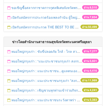
ขอเชิญซื้อสลากกาชาดการกุศลพิเศษจังหวัดพระนครศรีอยุธยา 2560
อ่าน 8,510
เปิดรับสมัครการประกวดร้องเพลงกำนัน ผู้ใหญ่บ้าน ฯลฯ
อ่าน 7,834
เปิดรับสมัครการประกวด THE BEST TO BE NUMBER ONE
อ่าน 50,499
ข่าวโดยสำนักงานสาธารณสุขจังหวัดพระนครศรีอยุธยา
หมอใหญ่กรุงเก่า : ขับขี่ปลอดภัย ใกล้ - ไกล สวมหมวกนิรภัย
อ่าน 7,277
หมอใหญ่กรุงเก่า : “แนะประชาชนกรุงเก่า สงกรานต์ร่วมขับขี่ปลอดภัย
อ่าน 5,601
หมอใหญ่กรุงเก่า : แนะประชาชน...ดูแลตนเอง...“รับมือภัยแล้ง”
อ่าน 4,416
หมอใหญ่กรุงเก่า : แนะประชาชนกรุงเก่า "สงกรานต์ขับขี่ปลอดภัย"
อ่าน 11,989
หมอใหญ่กรุงเก่า : เชิญชวนทุกท่านเข้าร่วมกิจกรรมวิ่งเพื่อสุขภาพ 7เมษายนนี้ 5โมงเย็น
อ่าน 4,241
หมอใหญ่กรุงเก่า : แนะประชาชนระวังตาพร่า ปวดศีรษะ ชาครึ่งซีก เสี่ยงอัมพฤกษ์ อัมพาต
อ่าน 5,383