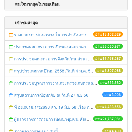
สนใจมากสุดในรอบเดือน
เข้าชมล่าสุด
ร่างมาตรการ/แนวทาง ในการดำเนินการประกอบการตรวจราชการแบบบูรณาการ
อ่าน 13,102,629
ประกาศคณะกรรมการเปิดซองสอบราคา
อ่าน 26,020,971
การประชุมคณะกรมการจังหวัด/หน.ส่วนราชการประจำเดือน มิถุนายน 2558
อ่าน 11,468,287
สรุปข่าวเทศกาลปีใหม่ 2558 /วันที่ 4 ม.ค. 58
อ่าน 3,807,088
การประชุมบูรณาการงานกระทรวงเกษตรและสหกรณ์สู่การปฏิบัติในระดับพื้นที่ ครั้งที่1/2558
อ่าน 533,682
สรุปสถานการณ์อุทกภัย ณ วันที่ 27 ก.ย 56
อ่าน 3,006
ที่ อย.0018.1/ว2698 ลว. 19 มิ.ย.58 เรื่อง การแก้ไขปัญหาหนี้สินให้แก่เกษตรกร
อ่าน 4,433,656
ผู้ตรวจราชการกรมการพัฒนาชุมชน คัดเลือกข้าราชการและลูกจ้างดีเด่น และหน่วยงานพัฒนาชุมชนใสสะอาด ประจำปี ๒๕๕๔
อ่าน 21,787,081
สภาพอากาศอยุธยา วันนี้
อ่าน 4,400