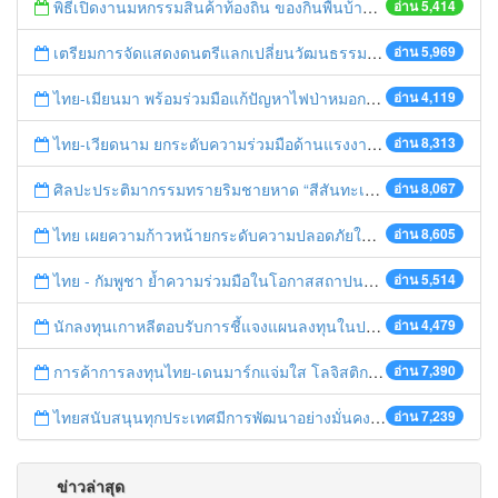
พิธีเปิดงานมหกรรมสินค้าท้องถิ่น ของกินพื้นบ้าน งานสรงน้ำหลวงปู่ทวด และเปิดศูนย์เครือข่ายธุรกิจ Biz Club จังหวัดพระนครศรีอยุธยา
อ่าน 5,414
เตรียมการจัดแสดงดนตรีแลกเปลี่ยนวัฒนธรรมไทย-บรูไนฯ "อาไล พาเพลิน”
อ่าน 5,969
ไทย-เมียนมา พร้อมร่วมมือแก้ปัญหาไฟป่าหมอกควัน เตรียมพร้อมเปิดช่องทางห้วยต้นนุ่นเป็นด่านถาวร
อ่าน 4,119
ไทย-เวียดนาม ยกระดับความร่วมมือด้านแรงงานระหว่างประเทศสู่การพัฒนาที่ยั่งยืน
อ่าน 8,313
ศิลปะประติมากรรมทรายริมชายหาด “สีสันทะเลชุมพร สู่อาเซียน”
อ่าน 8,067
ไทย เผยความก้าวหน้ายกระดับความปลอดภัยในการทำงานสู่มาตรฐานสากล
อ่าน 8,605
ไทย - กัมพูชา ย้ำความร่วมมือในโอกาสสถาปนาความสัมพันธ์ทางการทูตครบรอบ 65 ปี
อ่าน 5,514
นักลงทุนเกาหลีตอบรับการชี้แจงแผนลงทุนในประเทศไทย
อ่าน 4,479
การค้าการลงทุนไทย-เดนมาร์กแจ่มใส โลจิสติกส์ไทยโดดเด่นในภูมิภาค
อ่าน 7,390
ไทยสนับสนุนทุกประเทศมีการพัฒนาอย่างมั่นคง มั่งคั่ง ยั่งยืน ในการประชุม Boao Forum for Asia
อ่าน 7,239
ข่าวล่าสุด