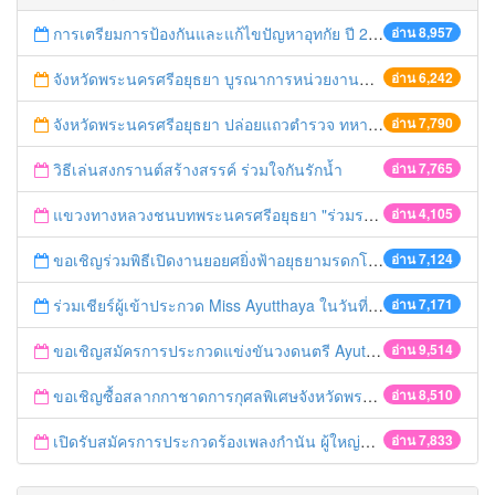
การเตรียมการป้องกันและแก้ไขปัญหาอุทกัย ปี 2561
อ่าน 8,957
จังหวัดพระนครศรีอยุธยา บูรณาการหน่วยงานที่เกี่ยวข้อง ลงพื้นที่จัดระเบียบและดำเนินมาตรการตามบทลงโทษสูงสุดกับผู้ประกอบการร้านค้าที่ยังฝ่าฝืนตั้งร้านค้ารุกล้ำเขตพื้นที่ทางหลวง เตรียมความปลอดภัยก่อนเทศกาลสงกรานต์
อ่าน 6,242
จังหวัดพระนครศรีอยุธยา ปล่อยแถวตำรวจ ทหาร ฝ่ายปกครอง กว่า 100 นาย ตรวจเข้มท่ารถสาธารณะ สถานีขนส่งรถโดยสาร วินรถตู้ และสถานีรถไฟ เตรียมรับมือเทศกาลสงกรานต์
อ่าน 7,790
วิธีเล่นสงกรานต์สร้างสรรค์ ร่วมใจกันรักน้ำ
อ่าน 7,765
แขวงทางหลวงชนบทพระนครศรีอยุธยา "ร่วมรณรงค์ ขับช้า เปิดไฟหน้า คาดเข็มขัด" เทศกาลสงกรานต์ ปี 2561
อ่าน 4,105
ขอเชิญร่วมพิธีเปิดงานยอยศยิ่งฟ้าอยุธยามรดกโลก
อ่าน 7,124
ร่วมเชียร์ผู้เข้าประกวด Miss Ayutthaya ในวันที่ 15 ธันวาคม 2560
อ่าน 7,171
ขอเชิญสมัครการประกวดแข่งขันวงดนตรี Ayutthaya battle of the bands
อ่าน 9,514
ขอเชิญซื้อสลากกาชาดการกุศลพิเศษจังหวัดพระนครศรีอยุธยา 2560
อ่าน 8,510
เปิดรับสมัครการประกวดร้องเพลงกำนัน ผู้ใหญ่บ้าน ฯลฯ
อ่าน 7,833