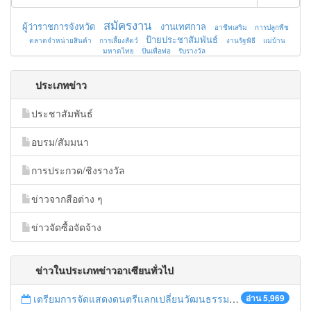
สมัครงาน
ผู้ว่าราชการจังหวัด
งานเทศกาล
อาชีพเสริม
การปลูกพืช
ป้ายประชาสัมพันธ์
ตลาดจำหน่ายสินค้า
การเลี้ยงสัตว์
งานรัฐพิธี
แม่บ้าน
มหาดไทย
ปั่นเพื่อพ่อ
รับรางวัล
ประเภทข่าว
ประชาสัมพันธ์
อบรม/สัมมนา
การประกวด/ชิงรางวัล
ข่าวจากสือต่าง ๆ
ข่าวจัดซื้อจัดจ้าง
ข่าวในประเภทข่าวอาเซียนทั่วไป
เตรียมการจัดแสดงดนตรีแลกเปลี่ยนวัฒนธรรมไทย-บรูไนฯ "อาไล พาเพลิน”
อ่าน 5,969