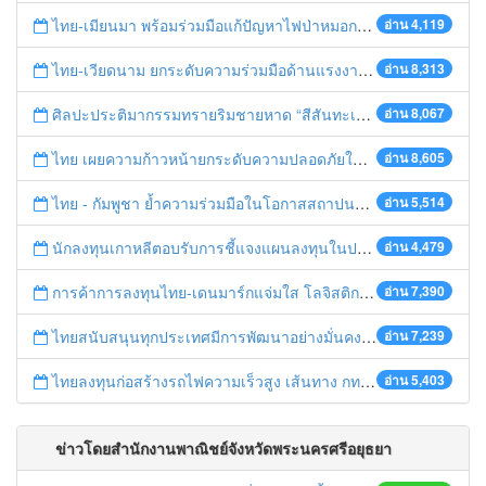
ไทย-เมียนมา พร้อมร่วมมือแก้ปัญหาไฟป่าหมอกควัน เตรียมพร้อมเปิดช่องทางห้วยต้นนุ่นเป็นด่านถาวร
อ่าน 4,119
ไทย-เวียดนาม ยกระดับความร่วมมือด้านแรงงานระหว่างประเทศสู่การพัฒนาที่ยั่งยืน
อ่าน 8,313
ศิลปะประติมากรรมทรายริมชายหาด “สีสันทะเลชุมพร สู่อาเซียน”
อ่าน 8,067
ไทย เผยความก้าวหน้ายกระดับความปลอดภัยในการทำงานสู่มาตรฐานสากล
อ่าน 8,605
ไทย - กัมพูชา ย้ำความร่วมมือในโอกาสสถาปนาความสัมพันธ์ทางการทูตครบรอบ 65 ปี
อ่าน 5,514
นักลงทุนเกาหลีตอบรับการชี้แจงแผนลงทุนในประเทศไทย
อ่าน 4,479
การค้าการลงทุนไทย-เดนมาร์กแจ่มใส โลจิสติกส์ไทยโดดเด่นในภูมิภาค
อ่าน 7,390
ไทยสนับสนุนทุกประเทศมีการพัฒนาอย่างมั่นคง มั่งคั่ง ยั่งยืน ในการประชุม Boao Forum for Asia
อ่าน 7,239
ไทยลงทุนก่อสร้างรถไฟความเร็วสูง เส้นทาง กทม.-นครราชสีมา
อ่าน 5,403
ข่าวโดยสำนักงานพาณิชย์จังหวัดพระนครศรีอยุธยา