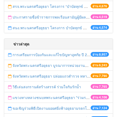
สรจ.พระนครศรีอยุธยา โครงการ “บำบัดทุกข์ บำรุงสุขสร้างรอยยิ้มให้ประชาชน” (จังหวัดเคลื่อนที่)
อ่าน 4,676
ประกาศรายชื่อข้าราชการพลเรือนสามัญผู้มีผลการปฏิบัติราชการอบู่ในระดับดีเด่นและดีมาก
อ่าน 4,519
สนง.พระนครศรีอยุธยา โครงการ บำบัดทุกข์ บำรุงสุขสร้างรอยยิ้มให้ประชาชน (จังหวัดเคลื่อนที่)
อ่าน 4,574
ข่าวล่าสุด
การเตรียมการป้องกันและแก้ไขปัญหาอุทกัย ปี 2561
อ่าน 8,957
จังหวัดพระนครศรีอยุธยา บูรณาการหน่วยงานที่เกี่ยวข้อง ลงพื้นที่จัดระเบียบและดำเนินมาตรการตามบทลงโทษสูงสุดกับผู้ประกอบการร้านค้าที่ยังฝ่าฝืนตั้งร้านค้ารุกล้ำเขตพื้นที่ทางหลวง เตรียมความปลอดภัยก่อนเทศกาลสงกรานต์
อ่าน 6,243
จังหวัดพระนครศรีอยุธยา ปล่อยแถวตำรวจ ทหาร ฝ่ายปกครอง กว่า 100 นาย ตรวจเข้มท่ารถสาธารณะ สถานีขนส่งรถโดยสาร วินรถตู้ และสถานีรถไฟ เตรียมรับมือเทศกาลสงกรานต์
อ่าน 7,790
วิธีเล่นสงกรานต์สร้างสรรค์ ร่วมใจกันรักน้ำ
อ่าน 7,765
แขวงทางหลวงชนบทพระนครศรีอยุธยา "ร่วมรณรงค์ ขับช้า เปิดไฟหน้า คาดเข็มขัด" เทศกาลสงกรานต์ ปี 2561
อ่าน 4,106
ขอเชิญร่วมพิธีเปิดงานยอยศยิ่งฟ้าอยุธยามรดกโลก
อ่าน 7,124