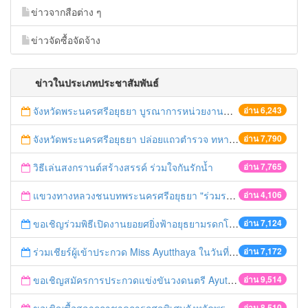
ข่าวจากสือต่าง ๆ
ข่าวจัดซื้อจัดจ้าง
ข่าวในประเภทประชาสัมพันธ์
จังหวัดพระนครศรีอยุธยา บูรณาการหน่วยงานที่เกี่ยวข้อง ลงพื้นที่จัดระเบียบและดำเนินมาตรการตามบทลงโทษสูงสุดกับผู้ประกอบการร้านค้าที่ยังฝ่าฝืนตั้งร้านค้ารุกล้ำเขตพื้นที่ทางหลวง เตรียมความปลอดภัยก่อนเทศกาลสงกรานต์
อ่าน 6,243
จังหวัดพระนครศรีอยุธยา ปล่อยแถวตำรวจ ทหาร ฝ่ายปกครอง กว่า 100 นาย ตรวจเข้มท่ารถสาธารณะ สถานีขนส่งรถโดยสาร วินรถตู้ และสถานีรถไฟ เตรียมรับมือเทศกาลสงกรานต์
อ่าน 7,790
วิธีเล่นสงกรานต์สร้างสรรค์ ร่วมใจกันรักน้ำ
อ่าน 7,765
แขวงทางหลวงชนบทพระนครศรีอยุธยา "ร่วมรณรงค์ ขับช้า เปิดไฟหน้า คาดเข็มขัด" เทศกาลสงกรานต์ ปี 2561
อ่าน 4,106
ขอเชิญร่วมพิธีเปิดงานยอยศยิ่งฟ้าอยุธยามรดกโลก
อ่าน 7,124
ร่วมเชียร์ผู้เข้าประกวด Miss Ayutthaya ในวันที่ 15 ธันวาคม 2560
อ่าน 7,172
ขอเชิญสมัครการประกวดแข่งขันวงดนตรี Ayutthaya battle of the bands
อ่าน 9,514
อ่าน 8,510