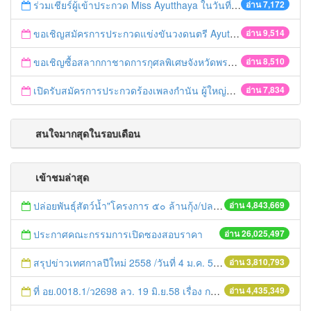
ร่วมเชียร์ผู้เข้าประกวด Miss Ayutthaya ในวันที่ 15 ธันวาคม 2560
อ่าน 7,172
ขอเชิญสมัครการประกวดแข่งขันวงดนตรี Ayutthaya battle of the bands
อ่าน 9,514
ขอเชิญซื้อสลากกาชาดการกุศลพิเศษจังหวัดพระนครศรีอยุธยา 2560
อ่าน 8,510
เปิดรับสมัครการประกวดร้องเพลงกำนัน ผู้ใหญ่บ้าน ฯลฯ
อ่าน 7,834
สนใจมากสุดในรอบเดือน
เข้าชมล่าสุด
ปล่อยพันธุ์สัตว์น้ำ"โครงการ ๕๐ ล้านกุ้ง/ปลา ฟื้นชีวิตใหม่ให้เจ้าพระยา
อ่าน 4,843,669
ประกาศคณะกรรมการเปิดซองสอบราคา
อ่าน 26,025,497
สรุปข่าวเทศกาลปีใหม่ 2558 /วันที่ 4 ม.ค. 58
อ่าน 3,810,793
ที่ อย.0018.1/ว2698 ลว. 19 มิ.ย.58 เรื่อง การแก้ไขปัญหาหนี้สินให้แก่เกษตรกร
อ่าน 4,435,349