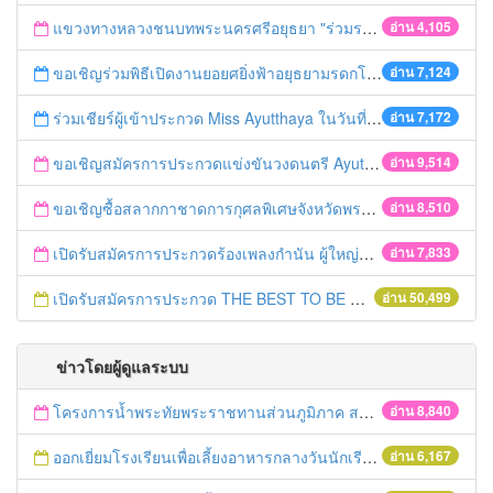
แขวงทางหลวงชนบทพระนครศรีอยุธยา "ร่วมรณรงค์ ขับช้า เปิดไฟหน้า คาดเข็มขัด" เทศกาลสงกรานต์ ปี 2561
อ่าน 4,105
ขอเชิญร่วมพิธีเปิดงานยอยศยิ่งฟ้าอยุธยามรดกโลก
อ่าน 7,124
ร่วมเชียร์ผู้เข้าประกวด Miss Ayutthaya ในวันที่ 15 ธันวาคม 2560
อ่าน 7,172
ขอเชิญสมัครการประกวดแข่งขันวงดนตรี Ayutthaya battle of the bands
อ่าน 9,514
ขอเชิญซื้อสลากกาชาดการกุศลพิเศษจังหวัดพระนครศรีอยุธยา 2560
อ่าน 8,510
เปิดรับสมัครการประกวดร้องเพลงกำนัน ผู้ใหญ่บ้าน ฯลฯ
อ่าน 7,833
เปิดรับสมัครการประกวด THE BEST TO BE NUMBER ONE
อ่าน 50,499
ข่าวโดยผู้ดูแลระบบ
โครงการน้ำพระทัยพระราชทานส่วนภูมิภาค สภาสังคมสงเคราะห์แห่งประเทศไทย ในพระบรมราชูปถัมภ์ ประจำปี 2559
อ่าน 8,840
ออกเยี่ยมโรงเรียนเพื่อเลี้ยงอาหารกลางวันนักเรียนโรงเรียนที่อยู่ห่างไกลในพื้นที่ จ.พระนครศรีอยุธยา (โรงเรียนวัดลำตะเคียน)
อ่าน 6,167