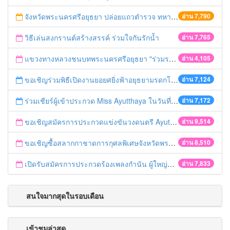
จังหวัดพระนครศรีอยุธยา ปล่อยแถวตำรวจ ทหาร ฝ่ายปกครอง กว่า 100 นาย ตรวจเข้มท่ารถสาธารณะ สถานีขนส่งรถโดยสาร วินรถตู้ และสถานีรถไฟ เตรียมรับมือเทศกาลสงกรานต์
อ่าน 7,790
วิธีเล่นสงกรานต์สร้างสรรค์ ร่วมใจกันรักน้ำ
อ่าน 7,765
แขวงทางหลวงชนบทพระนครศรีอยุธยา "ร่วมรณรงค์ ขับช้า เปิดไฟหน้า คาดเข็มขัด" เทศกาลสงกรานต์ ปี 2561
อ่าน 4,105
ขอเชิญร่วมพิธีเปิดงานยอยศยิ่งฟ้าอยุธยามรดกโลก
อ่าน 7,124
ร่วมเชียร์ผู้เข้าประกวด Miss Ayutthaya ในวันที่ 15 ธันวาคม 2560
อ่าน 7,172
ขอเชิญสมัครการประกวดแข่งขันวงดนตรี Ayutthaya battle of the bands
อ่าน 9,514
ขอเชิญซื้อสลากกาชาดการกุศลพิเศษจังหวัดพระนครศรีอยุธยา 2560
อ่าน 8,510
เปิดรับสมัครการประกวดร้องเพลงกำนัน ผู้ใหญ่บ้าน ฯลฯ
อ่าน 7,833
สนใจมากสุดในรอบเดือน
เข้าชมล่าสุด