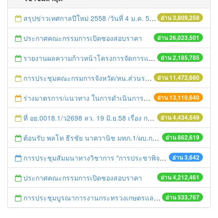
สรุปข่าวเทศกาลปีใหม่ 2558 /วันที่ 4 ม.ค. 58
อ่าน 3,809,258
ประกาศคณะกรรมการเปิดซองสอบราคา
อ่าน 26,023,501
รายงานผลความก้าวหน้าโครงการจัดการแก้ไขปัญหาขยะ สัปดาห์ที่ 9/2558
อ่าน 2,185,785
การประชุมคณะกรมการจังหวัด/หน.ส่วนราชการประจำเดือน มิถุนายน 2558
อ่าน 11,472,660
ร่างมาตรการ/แนวทาง ในการดำเนินการประกอบการตรวจราชการแบบบูรณาการ
อ่าน 13,110,640
ที่ อย.0018.1/ว2698 ลว. 19 มิ.ย.58 เรื่อง การแก้ไขปัญหาหนี้สินให้แก่เกษตรกร
อ่าน 4,434,549
ต้อนรับ พลโท ธีรชัย นาควานิช มทภ.1/ผบ.กกล.รส.ทภ.1 และคณะ ในการตรวจเยี่ยมศูนย์ดำรงธรรมจังหวัดพระนครศรีอยุธยา
อ่าน 862,619
การประชุมสัมมนาทางวิชาการ "การประชาพิจารณ์แผนพัฒนาเกษตรกรรม"
อ่าน 3,642
ประกาศคณะกรรมการเปิดซองสอบราคา
อ่าน 4,212,461
การประชุมบูรณาการงานกระทรวงเกษตรและสหกรณ์สู่การปฏิบัติในระดับพื้นที่ ครั้งที่1/2558
อ่าน 533,767