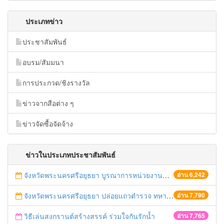
ประเภทข่าว
ประชาสัมพันธ์
อบรม/สัมมนา
การประกวด/ชิงรางวัล
ข่าวจากสือต่าง ๆ
ข่าวจัดซื้อจัดจ้าง
ข่าวในประเภทประชาสัมพันธ์
จังหวัดพระนครศรีอยุธยา บูรณาการหน่วยงานที่เกี่ยวข้อง ลงพื้นที่จัดระเบียบและดำเนินมาตรการตามบทลงโทษสูงสุดกับผู้ประกอบการร้านค้าที่ยังฝ่าฝืนตั้งร้านค้ารุกล้ำเขตพื้นที่ทางหลวง เตรียมความปลอดภัยก่อนเทศกาลสงกรานต์
อ่าน 6,242
จังหวัดพระนครศรีอยุธยา ปล่อยแถวตำรวจ ทหาร ฝ่ายปกครอง กว่า 100 นาย ตรวจเข้มท่ารถสาธารณะ สถานีขนส่งรถโดยสาร วินรถตู้ และสถานีรถไฟ เตรียมรับมือเทศกาลสงกรานต์
อ่าน 7,790
วิธีเล่นสงกรานต์สร้างสรรค์ ร่วมใจกันรักน้ำ
อ่าน 7,765