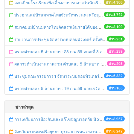
ออกเยี่ยมโรงเรียนเพื่อเลี้ยงอาหารกลางวันนักเรียนโรงเรียนที่อยู่ห่างไกลในพื้นที่ จ.พระนครศรีอยุธยา (โรงเรียนวัดสนามทอง)
อ่าน 4,306
ประธานแม่บ้านมหาดไทยจังหวัดพระนครศรีอยุธยา และคณะฯ ออกเยี่ยมเยาวชนที่ได้รับทุนจากมูลนิธิร่วมจิตต์น้อมเกล้าฯ ปีการศึกษา 2558
อ่าน 8,742
สมาคมแม่บ้านมหาดไทยจัดสรรเงินรายได้ของสมาคมฯมอบทุนการศึกษา ประจำปี 2559
อ่าน 8,109
รายงานการประชุมจัดหาระบบคอมพิวเตอร์ ครั้งที่ 1 / 2559
อ่าน 251
ตรวจตำบลละ 5 ล้านบาท : 23 ก.พ.59 คณะที่ 3 ลงพื้นที่ อ.บางปะอิน
อ่าน 239
ผลการดำเนินงานภาพรวม ตำบลละ 5 ล้านบาท : 21 ก.พ. 59 เวลา 20.20 น.
อ่าน 208
ประชุมคณะกรรมการฯ จัดหาระบบคอมพิวเตอร์ ครั้งที่ 1/2559
อ่าน 6,332
ตรวจตำบลละ 5 ล้านบาท : 19 ก.พ.59 นายเรวัต ประสงค์ รอง ผวจ.1 ลงพื้นที่ อ.ท่าเรือ
อ่าน 185
ข่าวล่าสุด
การเตรียมการป้องกันและแก้ไขปัญหาอุทกัย ปี 2561
อ่าน 8,957
จังหวัดพระนครศรีอยุธยา บูรณาการหน่วยงานที่เกี่ยวข้อง ลงพื้นที่จัดระเบียบและดำเนินมาตรการตามบทลงโทษสูงสุดกับผู้ประกอบการร้านค้าที่ยังฝ่าฝืนตั้งร้านค้ารุกล้ำเขตพื้นที่ทางหลวง เตรียมความปลอดภัยก่อนเทศกาลสงกรานต์
อ่าน 6,242