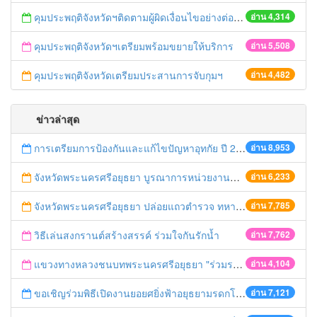
คุมประพฤติจังหวัดฯติดตามผู้ผิดเงื่อนไขอย่างต่อเนื่อง
อ่าน 4,314
คุมประพฤติจังหวัดฯเตรียมพร้อมขยายให้บริการ
อ่าน 5,508
คุมประพฤติจังหวัดเตรียมประสานการจับกุมฯ
อ่าน 4,482
ข่าวล่าสุด
การเตรียมการป้องกันและแก้ไขปัญหาอุทกัย ปี 2561
อ่าน 8,953
จังหวัดพระนครศรีอยุธยา บูรณาการหน่วยงานที่เกี่ยวข้อง ลงพื้นที่จัดระเบียบและดำเนินมาตรการตามบทลงโทษสูงสุดกับผู้ประกอบการร้านค้าที่ยังฝ่าฝืนตั้งร้านค้ารุกล้ำเขตพื้นที่ทางหลวง เตรียมความปลอดภัยก่อนเทศกาลสงกรานต์
อ่าน 6,233
จังหวัดพระนครศรีอยุธยา ปล่อยแถวตำรวจ ทหาร ฝ่ายปกครอง กว่า 100 นาย ตรวจเข้มท่ารถสาธารณะ สถานีขนส่งรถโดยสาร วินรถตู้ และสถานีรถไฟ เตรียมรับมือเทศกาลสงกรานต์
อ่าน 7,785
วิธีเล่นสงกรานต์สร้างสรรค์ ร่วมใจกันรักน้ำ
อ่าน 7,762
แขวงทางหลวงชนบทพระนครศรีอยุธยา "ร่วมรณรงค์ ขับช้า เปิดไฟหน้า คาดเข็มขัด" เทศกาลสงกรานต์ ปี 2561
อ่าน 4,104
ขอเชิญร่วมพิธีเปิดงานยอยศยิ่งฟ้าอยุธยามรดกโลก
อ่าน 7,121