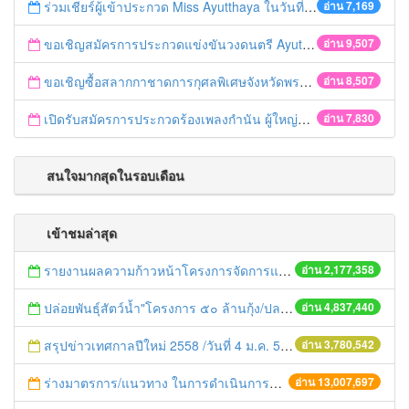
ร่วมเชียร์ผู้เข้าประกวด Miss Ayutthaya ในวันที่ 15 ธันวาคม 2560
อ่าน 7,169
ขอเชิญสมัครการประกวดแข่งขันวงดนตรี Ayutthaya battle of the bands
อ่าน 9,507
ขอเชิญซื้อสลากกาชาดการกุศลพิเศษจังหวัดพระนครศรีอยุธยา 2560
อ่าน 8,507
เปิดรับสมัครการประกวดร้องเพลงกำนัน ผู้ใหญ่บ้าน ฯลฯ
อ่าน 7,830
สนใจมากสุดในรอบเดือน
เข้าชมล่าสุด
รายงานผลความก้าวหน้าโครงการจัดการแก้ไขปัญหาขยะ สัปดาห์ที่ 9/2558
อ่าน 2,177,358
ปล่อยพันธุ์สัตว์น้ำ"โครงการ ๕๐ ล้านกุ้ง/ปลา ฟื้นชีวิตใหม่ให้เจ้าพระยา
อ่าน 4,837,440
สรุปข่าวเทศกาลปีใหม่ 2558 /วันที่ 4 ม.ค. 58
อ่าน 3,780,542
ร่างมาตรการ/แนวทาง ในการดำเนินการประกอบการตรวจราชการแบบบูรณาการ
อ่าน 13,007,697