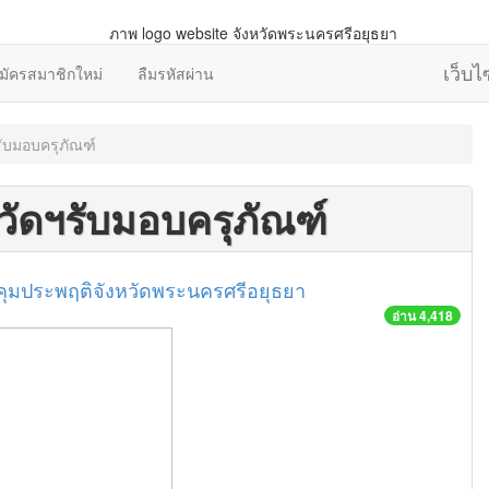
เว็บ
มัครสมาชิกใหม่
ลืมรหัสผ่าน
ับมอบครุภัณฑ์
วัดฯรับมอบครุภัณฑ์
คุมประพฤติจังหวัดพระนครศรีอยุธยา
อ่าน 4,418