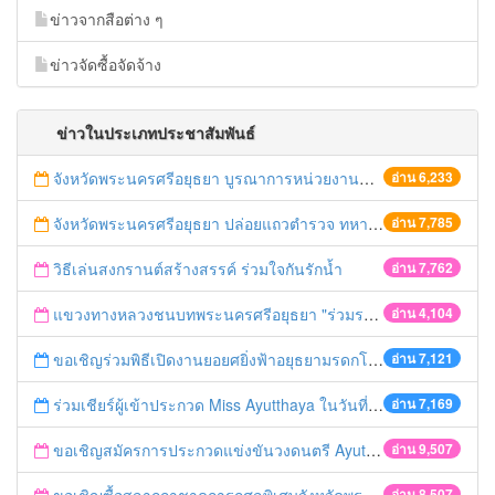
ข่าวจากสือต่าง ๆ
ข่าวจัดซื้อจัดจ้าง
ข่าวในประเภทประชาสัมพันธ์
จังหวัดพระนครศรีอยุธยา บูรณาการหน่วยงานที่เกี่ยวข้อง ลงพื้นที่จัดระเบียบและดำเนินมาตรการตามบทลงโทษสูงสุดกับผู้ประกอบการร้านค้าที่ยังฝ่าฝืนตั้งร้านค้ารุกล้ำเขตพื้นที่ทางหลวง เตรียมความปลอดภัยก่อนเทศกาลสงกรานต์
อ่าน 6,233
จังหวัดพระนครศรีอยุธยา ปล่อยแถวตำรวจ ทหาร ฝ่ายปกครอง กว่า 100 นาย ตรวจเข้มท่ารถสาธารณะ สถานีขนส่งรถโดยสาร วินรถตู้ และสถานีรถไฟ เตรียมรับมือเทศกาลสงกรานต์
อ่าน 7,785
วิธีเล่นสงกรานต์สร้างสรรค์ ร่วมใจกันรักน้ำ
อ่าน 7,762
แขวงทางหลวงชนบทพระนครศรีอยุธยา "ร่วมรณรงค์ ขับช้า เปิดไฟหน้า คาดเข็มขัด" เทศกาลสงกรานต์ ปี 2561
อ่าน 4,104
ขอเชิญร่วมพิธีเปิดงานยอยศยิ่งฟ้าอยุธยามรดกโลก
อ่าน 7,121
ร่วมเชียร์ผู้เข้าประกวด Miss Ayutthaya ในวันที่ 15 ธันวาคม 2560
อ่าน 7,169
ขอเชิญสมัครการประกวดแข่งขันวงดนตรี Ayutthaya battle of the bands
อ่าน 9,507
อ่าน 8,507