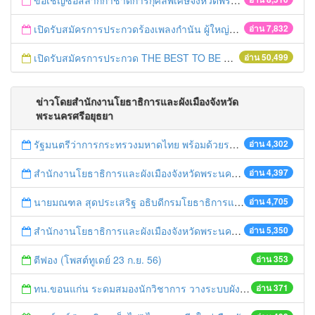
ขอเชิญซื้อสลากกาชาดการกุศลพิเศษจังหวัดพระนครศรีอยุธยา 2560
เปิดรับสมัครการประกวดร้องเพลงกำนัน ผู้ใหญ่บ้าน ฯลฯ
อ่าน 7,832
เปิดรับสมัครการประกวด THE BEST TO BE NUMBER ONE
อ่าน 50,499
ข่าวโดยสำนักงานโยธาธิการและผังเมืองจังหวัด
พระนครศรีอยุธยา
รัฐมนตรีว่าการกระทรวงมหาดไทย พร้อมด้วยรองอธิบดีกรมโยธาธิการและผังเมือง เดินทางมาตรวจคันป้องกันน้ำท่วม ณ จังหวัดพระนครศรีอยุธยา
อ่าน 4,302
สำนักงานโยธาธิการและผังเมืองจังหวัดพระนครศรีอยุธยา จัดประชุมคณะกรรมการกำกับดูแลและปฏิบัติงานของที่ปรึกษาและคณะกรรมการตรวจการจ้างที่ปรึกษา โครงการจัดวางระบบผังโครงข่ายคมนาคมจังหวัดฯ
อ่าน 4,397
นายมณฑล สุดประเสริฐ อธิบดีกรมโยธาธิการและผังเมือง เดินทางมาตรวจคันป้องกันน้ำท่วม ณ จังหวัดพระนครศรีอยุธยา
อ่าน 4,705
สำนักงานโยธาธิการและผังเมืองจังหวัดพระนครศรีอยุธยา ได้ให้การต้อนรับพร้อมนำคณะนักศึกษาจากประเทศญี่ปุ่น ศึกษาดูงานด้านการผังเมืองในจังหวัดฯ
อ่าน 5,350
ตีฟอง (โพสต์ทูเดย์ 23 ก.ย. 56)
อ่าน 353
ทน.ขอนแก่น ระดมสมองนักวิชาการ วางระบบผังเมือง-ขนส่งมวลชน รับประชาคมอาเซียน (บ้านเมือง 23 ก.ย. 56)
อ่าน 371