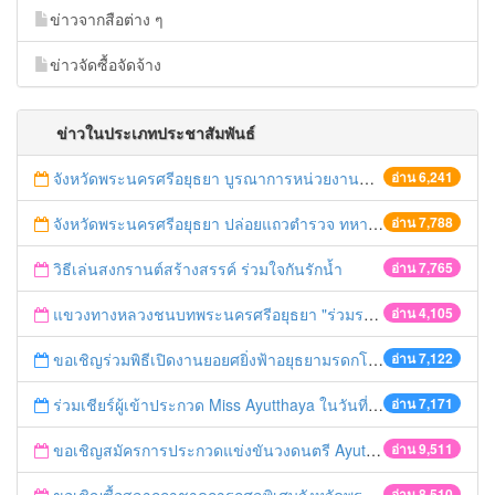
ข่าวจากสือต่าง ๆ
ข่าวจัดซื้อจัดจ้าง
ข่าวในประเภทประชาสัมพันธ์
จังหวัดพระนครศรีอยุธยา บูรณาการหน่วยงานที่เกี่ยวข้อง ลงพื้นที่จัดระเบียบและดำเนินมาตรการตามบทลงโทษสูงสุดกับผู้ประกอบการร้านค้าที่ยังฝ่าฝืนตั้งร้านค้ารุกล้ำเขตพื้นที่ทางหลวง เตรียมความปลอดภัยก่อนเทศกาลสงกรานต์
อ่าน 6,241
จังหวัดพระนครศรีอยุธยา ปล่อยแถวตำรวจ ทหาร ฝ่ายปกครอง กว่า 100 นาย ตรวจเข้มท่ารถสาธารณะ สถานีขนส่งรถโดยสาร วินรถตู้ และสถานีรถไฟ เตรียมรับมือเทศกาลสงกรานต์
อ่าน 7,788
วิธีเล่นสงกรานต์สร้างสรรค์ ร่วมใจกันรักน้ำ
อ่าน 7,765
แขวงทางหลวงชนบทพระนครศรีอยุธยา "ร่วมรณรงค์ ขับช้า เปิดไฟหน้า คาดเข็มขัด" เทศกาลสงกรานต์ ปี 2561
อ่าน 4,105
ขอเชิญร่วมพิธีเปิดงานยอยศยิ่งฟ้าอยุธยามรดกโลก
อ่าน 7,122
ร่วมเชียร์ผู้เข้าประกวด Miss Ayutthaya ในวันที่ 15 ธันวาคม 2560
อ่าน 7,171
ขอเชิญสมัครการประกวดแข่งขันวงดนตรี Ayutthaya battle of the bands
อ่าน 9,511
อ่าน 8,510