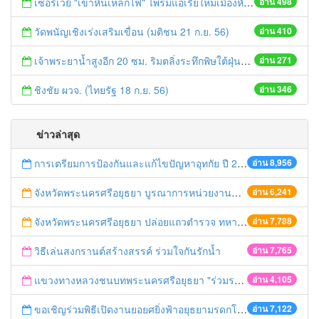
เซอร์เวย์ "เขาหินเหล็กไฟ" ไพรมแอเรียใหม่เมืองหัวหิน ฝรั่งจับจองผุดบ้านหรูขายพรึ่บพรั่บ (ประชาชาติธุรกิจ 23-25 ก.ย. 56)
อ่าน 498
วัดพนัญเชิงเร่งเสริมเขื่อน (มติชน 21 ก.ย. 56)
อ่าน 410
เจ้าพระยาน้ำสูงอีก 20 ซม. ริมตลิ่งระทึกพิษใต้ฝุ่นถล่มหลาย จว. อ่วม (เดลินิวส์ 22 ก.ย. 56)
อ่าน 271
ชิงชัย ผวจ. (ไทยรัฐ 18 ก.ย. 56)
อ่าน 346
ข่าวล่าสุด
การเตรียมการป้องกันและแก้ไขปัญหาอุทกัย ปี 2561
อ่าน 8,956
จังหวัดพระนครศรีอยุธยา บูรณาการหน่วยงานที่เกี่ยวข้อง ลงพื้นที่จัดระเบียบและดำเนินมาตรการตามบทลงโทษสูงสุดกับผู้ประกอบการร้านค้าที่ยังฝ่าฝืนตั้งร้านค้ารุกล้ำเขตพื้นที่ทางหลวง เตรียมความปลอดภัยก่อนเทศกาลสงกรานต์
อ่าน 6,241
จังหวัดพระนครศรีอยุธยา ปล่อยแถวตำรวจ ทหาร ฝ่ายปกครอง กว่า 100 นาย ตรวจเข้มท่ารถสาธารณะ สถานีขนส่งรถโดยสาร วินรถตู้ และสถานีรถไฟ เตรียมรับมือเทศกาลสงกรานต์
อ่าน 7,788
วิธีเล่นสงกรานต์สร้างสรรค์ ร่วมใจกันรักน้ำ
อ่าน 7,765
แขวงทางหลวงชนบทพระนครศรีอยุธยา "ร่วมรณรงค์ ขับช้า เปิดไฟหน้า คาดเข็มขัด" เทศกาลสงกรานต์ ปี 2561
อ่าน 4,105
ขอเชิญร่วมพิธีเปิดงานยอยศยิ่งฟ้าอยุธยามรดกโลก
อ่าน 7,122