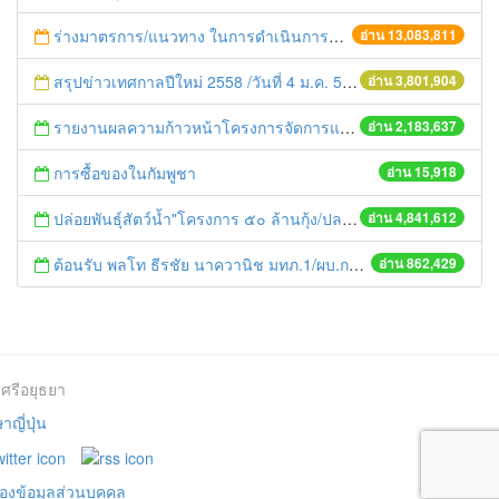
ร่างมาตรการ/แนวทาง ในการดำเนินการประกอบการตรวจราชการแบบบูรณาการ
อ่าน 13,083,811
สรุปข่าวเทศกาลปีใหม่ 2558 /วันที่ 4 ม.ค. 58
อ่าน 3,801,904
รายงานผลความก้าวหน้าโครงการจัดการแก้ไขปัญหาขยะ สัปดาห์ที่ 9/2558
อ่าน 2,183,637
การซื้อของในกัมพูชา
อ่าน 15,918
ปล่อยพันธุ์สัตว์น้ำ"โครงการ ๕๐ ล้านกุ้ง/ปลา ฟื้นชีวิตใหม่ให้เจ้าพระยา
อ่าน 4,841,612
ต้อนรับ พลโท ธีรชัย นาควานิช มทภ.1/ผบ.กกล.รส.ทภ.1 และคณะ ในการตรวจเยี่ยมศูนย์ดำรงธรรมจังหวัดพระนครศรีอยุธยา
อ่าน 862,429
ศรีอยุธยา
ญี่ปุ่น
องข้อมูลส่วนบุคคล