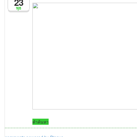
23
พุธ
คำค้นหา