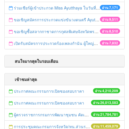
ร่วมเชียร์ผู้เข้าประกวด Miss Ayutthaya ในวันที่ 15 ธันวาคม 2560
อ่าน 7,171
ขอเชิญสมัครการประกวดแข่งขันวงดนตรี Ayutthaya battle of the bands
อ่าน 9,511
ขอเชิญซื้อสลากกาชาดการกุศลพิเศษจังหวัดพระนครศรีอยุธยา 2560
อ่าน 8,510
เปิดรับสมัครการประกวดร้องเพลงกำนัน ผู้ใหญ่บ้าน ฯลฯ
อ่าน 7,832
สนใจมากสุดในรอบเดือน
เข้าชมล่าสุด
ประกาศคณะกรรมการเปิดซองสอบราคา
อ่าน 4,210,209
ประกาศคณะกรรมการเปิดซองสอบราคา
อ่าน 26,013,583
ผู้ตรวจราชการกรมการพัฒนาชุมชน คัดเลือกข้าราชการและลูกจ้างดีเด่น และหน่วยงานพัฒนาชุมชนใสสะอาด ประจำปี ๒๕๕๔
อ่าน 21,784,781
การประชุมคณะกรมการจังหวัด/หน.ส่วนราชการประจำเดือน มิถุนายน 2558
อ่าน 11,459,079