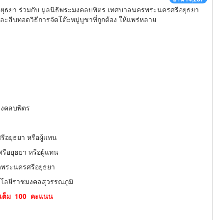
ีอยุธยา ร่วมกับ มูลนิธิพระมงคลบพิตร เทศบาลนครพระนครศรีอยุธยา
และสืบทอดวิธีการจัดโต๊ะหมู่บูชาที่ถูกต้อง ให้แพร่หลาย
มงคลบพิตร
อยุธยา หรือผู้แทน
อยุธยา หรือผู้แทน
ดพระนครศรีอยุธยา
โนโลยีราชมงคลสุวรรณภูมิ
เต็ม 100 คะแนน