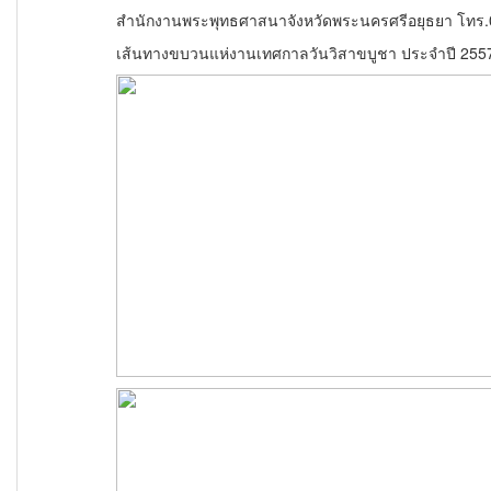
สำนักงานพระพุทธศาสนาจังหวัดพระนครศรีอยุธยา โทร.
เส้นทางขบวนแห่งานเทศกาลวัน
วิสาขบูชา ประจำปี 2557 ท