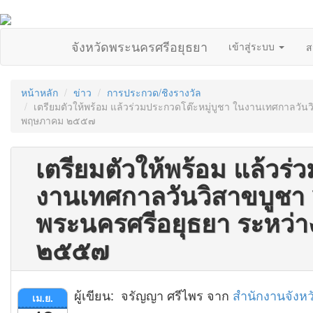
จังหวัดพระนครศรีอยุธยา
เข้าสู่ระบบ
ส
หน้าหลัก
ข่าว
การประกวด/ชิงรางวัล
เตรียมตัวให้พร้อม แล้วร่วมประกวดโต๊ะหมู่บูชา ในงานเทศกาลวัน
พฤษภาคม ๒๕๕๗
เตรียมตัวให้พร้อม แล้วร่
งานเทศกาลวันวิสาขบูชา
พระนครศรีอยุธยา ระหว่า
๒๕๕๗
ผู้เขียน: จรัญญา ศรีไพร จาก
สำนักงานจังห
เม.ย.