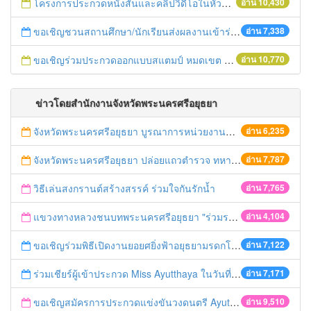
โครงการประกวดหนังสั้นและคลิปวิดีโอในหัวข้อ “คนไทยได้อะไรจากประชาคมอาเซียน”
อ่าน 10,430
ขอเชิญชวนสถานศึกษา/นักเรียนส่งผลงานเข้าร่วมโครงการประกวดบทละครส่งเสริมค่านิยมหลัก ๑๒ ประการ
อ่าน 7,338
ขอเชิญร่วมประกวดออกแบบสแตมป์ หมดเขต 30 ก.ย.57
อ่าน 10,770
ข่าวโดยสำนักงานจังหวัดพระนครศรีอยุธยา
จังหวัดพระนครศรีอยุธยา บูรณาการหน่วยงานที่เกี่ยวข้อง ลงพื้นที่จัดระเบียบและดำเนินมาตรการตามบทลงโทษสูงสุดกับผู้ประกอบการร้านค้าที่ยังฝ่าฝืนตั้งร้านค้ารุกล้ำเขตพื้นที่ทางหลวง เตรียมความปลอดภัยก่อนเทศกาลสงกรานต์
อ่าน 6,235
จังหวัดพระนครศรีอยุธยา ปล่อยแถวตำรวจ ทหาร ฝ่ายปกครอง กว่า 100 นาย ตรวจเข้มท่ารถสาธารณะ สถานีขนส่งรถโดยสาร วินรถตู้ และสถานีรถไฟ เตรียมรับมือเทศกาลสงกรานต์
อ่าน 7,787
วิธีเล่นสงกรานต์สร้างสรรค์ ร่วมใจกันรักน้ำ
อ่าน 7,765
แขวงทางหลวงชนบทพระนครศรีอยุธยา "ร่วมรณรงค์ ขับช้า เปิดไฟหน้า คาดเข็มขัด" เทศกาลสงกรานต์ ปี 2561
อ่าน 4,104
ขอเชิญร่วมพิธีเปิดงานยอยศยิ่งฟ้าอยุธยามรดกโลก
อ่าน 7,122
ร่วมเชียร์ผู้เข้าประกวด Miss Ayutthaya ในวันที่ 15 ธันวาคม 2560
อ่าน 7,171
ขอเชิญสมัครการประกวดแข่งขันวงดนตรี Ayutthaya battle of the bands
อ่าน 9,510