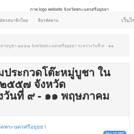
เว็บ
มัครสมาชิกใหม่
ลืมรหัสผ่าน
วิสาขบูชา ๒๕๕๗ จังหวัดพระนครศรีอยุธยา ระหว่างวันที่ ๙ - ๑๑
วมประกวดโต๊ะหมู่บูชา ใน
 ๒๕๕๗ จังหวัด
งวันที่ ๙ - ๑๑ พฤษภาคม
วัดพระนครศรีอยุธยา
อ่าน 14,287