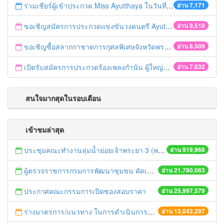
ร่วมเชียร์ผู้เข้าประกวด Miss Ayutthaya ในวันที่ 15 ธันวาคม 2560
อ่าน 7,171
ขอเชิญสมัครการประกวดแข่งขันวงดนตรี Ayutthaya battle of the bands
อ่าน 9,510
ขอเชิญซื้อสลากกาชาดการกุศลพิเศษจังหวัดพระนครศรีอยุธยา 2560
อ่าน 8,509
เปิดรับสมัครการประกวดร้องเพลงกำนัน ผู้ใหญ่บ้าน ฯลฯ
อ่าน 7,832
สนใจมากสุดในรอบเดือน
เข้าชมล่าสุด
ประชุมคณะทำงานลุ่มน้ำย่อยเจ้าพระยา 3 (พระนครศรีอยุธยา-ปทุมธานี) ครั้งที่ 1/2558
อ่าน 919,968
ผู้ตรวจราชการกรมการพัฒนาชุมชน คัดเลือกข้าราชการและลูกจ้างดีเด่น และหน่วยงานพัฒนาชุมชนใสสะอาด ประจำปี ๒๕๕๔
อ่าน 21,780,063
ประกาศคณะกรรมการเปิดซองสอบราคา
อ่าน 25,997,579
ร่างมาตรการ/แนวทาง ในการดำเนินการประกอบการตรวจราชการแบบบูรณาการ
อ่าน 13,043,297