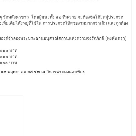
ัดหลังคาขาว โดยผู้ชนะทั้ง ๑๒ ทีม/ราย จะต้องจัด
โต๊ะหมู่ประกวด
พิ่มเติมโต๊ะหมู่ที่ใช้ใน
การประกวดให้สวยงามมากกว่าเดิม และถูกต้อง
อมองค์จำลองพระประธานอนุสรณ์สถานแห่งความจงรักภักดี (ทุ่งหันตรา)
๐ บาท
๐๐ บาท
๐๐ บาท
ี่ ๑๓ พฤษภาคม ๒๕๕๗ ณ วิหารพระมงคลบพิตร