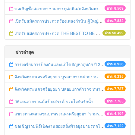
ขอเชิญซื้อสลากกาชาดการกุศลพิเศษจังหวัดพระนครศรีอยุธยา 2560
อ่าน 8,509
เปิดรับสมัครการประกวดร้องเพลงกำนัน ผู้ใหญ่บ้าน ฯลฯ
อ่าน 7,832
เปิดรับสมัครการประกวด THE BEST TO BE NUMBER ONE
อ่าน 50,499
ข่าวล่าสุด
การเตรียมการป้องกันและแก้ไขปัญหาอุทกัย ปี 2561
อ่าน 8,956
จังหวัดพระนครศรีอยุธยา บูรณาการหน่วยงานที่เกี่ยวข้อง ลงพื้นที่จัดระเบียบและดำเนินมาตรการตามบทลงโทษสูงสุดกับผู้ประกอบการร้านค้าที่ยังฝ่าฝืนตั้งร้านค้ารุกล้ำเขตพื้นที่ทางหลวง เตรียมความปลอดภัยก่อนเทศกาลสงกรานต์
อ่าน 6,235
จังหวัดพระนครศรีอยุธยา ปล่อยแถวตำรวจ ทหาร ฝ่ายปกครอง กว่า 100 นาย ตรวจเข้มท่ารถสาธารณะ สถานีขนส่งรถโดยสาร วินรถตู้ และสถานีรถไฟ เตรียมรับมือเทศกาลสงกรานต์
อ่าน 7,787
วิธีเล่นสงกรานต์สร้างสรรค์ ร่วมใจกันรักน้ำ
อ่าน 7,765
แขวงทางหลวงชนบทพระนครศรีอยุธยา "ร่วมรณรงค์ ขับช้า เปิดไฟหน้า คาดเข็มขัด" เทศกาลสงกรานต์ ปี 2561
อ่าน 4,104
ขอเชิญร่วมพิธีเปิดงานยอยศยิ่งฟ้าอยุธยามรดกโลก
อ่าน 7,122