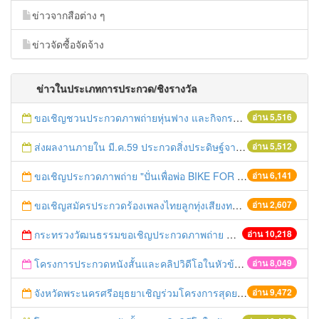
ข่าวจากสือต่าง ๆ
ข่าวจัดซื้อจัดจ้าง
ข่าวในประเภทการประกวด/ชิงรางวัล
ขอเชิญชวนประกวดภาพถ่ายหุ่นฟาง และกิจกรรมถ่ายรูปกับหุ่นฟางนก ในงานมหกรรมหุ่นฟางนกและงานกาชาดจังหวัดชัยนาท ครั้งที่ 31
อ่าน 5,516
ส่งผลงานภายใน มี.ค.59 ประกวดสิ่งประดิษฐ์จากสิ่งของเหลือใช้ พ.ศ.2559
อ่าน 5,512
ขอเชิญประกวดภาพถ่าย "ปั่นเพื่อพ่อ BIKE FOR DAD"
อ่าน 6,141
ขอเชิญสมัครประกวดร้องเพลงไทยลูกทุ่งเสียงทองในงานยอยศยิ่งฟ้าอยุะยามรดกโลก ประจำปี 2558 วันนี้ถึง 8 ธันวาคม 2558
อ่าน 2,607
กระทรวงวัฒนธรรมขอเชิญประกวดภาพถ่าย Bike for mom ปั่นเพื่อแม่ทั่วแผ่นดิน
อ่าน 10,218
โครงการประกวดหนังสั้นและคลิปวิดีโอในหัวข้อ “คนไทยได้อะไรจากประชาคมอาเซียน”
อ่าน 8,049
จังหวัดพระนครศรีอยุธยาเชิญร่วมโครงการสุดยอดเอสเอ็มอีจังหวัด (SME Provincial Champions)
อ่าน 9,472