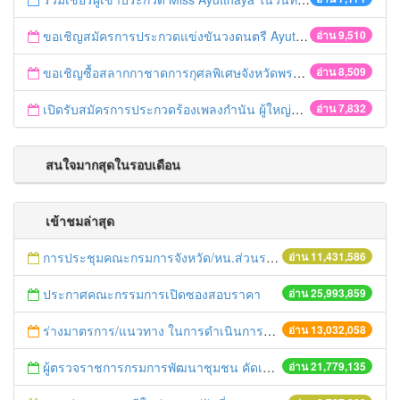
ขอเชิญสมัครการประกวดแข่งขันวงดนตรี Ayutthaya battle of the bands
อ่าน 9,510
ขอเชิญซื้อสลากกาชาดการกุศลพิเศษจังหวัดพระนครศรีอยุธยา 2560
อ่าน 8,509
เปิดรับสมัครการประกวดร้องเพลงกำนัน ผู้ใหญ่บ้าน ฯลฯ
อ่าน 7,832
สนใจมากสุดในรอบเดือน
เข้าชมล่าสุด
การประชุมคณะกรมการจังหวัด/หน.ส่วนราชการประจำเดือน มิถุนายน 2558
อ่าน 11,431,586
ประกาศคณะกรรมการเปิดซองสอบราคา
อ่าน 25,993,859
ร่างมาตรการ/แนวทาง ในการดำเนินการประกอบการตรวจราชการแบบบูรณาการ
อ่าน 13,032,058
ผู้ตรวจราชการกรมการพัฒนาชุมชน คัดเลือกข้าราชการและลูกจ้างดีเด่น และหน่วยงานพัฒนาชุมชนใสสะอาด ประจำปี ๒๕๕๔
อ่าน 21,779,135