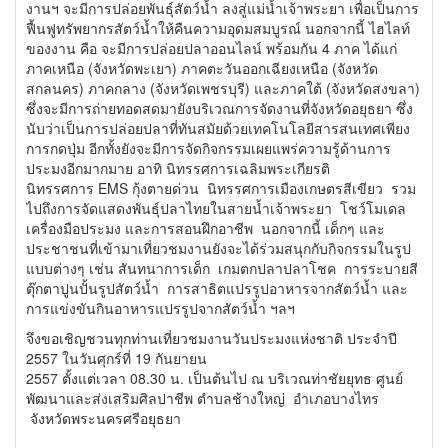
งานฯ จะมีการปล่อยพันธุ์สัตว์น้ำ ลงสู่แม่น้ำเจ้าพระยา เพื่อเป็นการ
ฟื้นฟูทรัพยากรสัตว์น้ำให้คืนความอุดมสมบูรณ์ นอกจากนี้ ไฮไลท์
ของงาน คือ จะมีการปล่อยปลาออนไลน์ พร้อมกัน 4 ภาค ได้แก่
ภาคเหนือ (จังหวัดพะเยา) ภาคตะวันออกเฉียงเหนือ (จังหวัด
สกลนคร) ภาคกลาง (จังหวัดเพชรบุรี) และภาคใต้ (จังหวัดสงขลา)
ซึ่งจะมีการถ่ายทอดสดมายังบริเวณการจัดงานที่จังหวัดอยุธยา ซึ่ง
นับว่าเป็นการปล่อยปลาที่ทันสมัยด้วยเทคโนโลยีสารสนเทศเพียง
การกดปุ่ม อีกทั้งยังจะมีการจัดกิจกรรมเผยแพร่ความรู้ด้านการ
ประมงอีกมากมาย อาทิ นิทรรศการเฉลิมพระเกียรติ
นิทรรศการ EMS กุ้งตายด่วน นิทรรศการเมืองเกษตรสีเขียว รวม
ไปถึงการจัดแสดงพันธุ์ปลาไทยในสายน้ำเจ้าพระยา โชว์โมเดล
เครื่องมือประมง และการสอนฝึกอาชีพ นอกจากนี้ เด็กๆ และ
ประชาชนที่เข้ามาเที่ยวชมงานยังจะได้ร่วมสนุกกับกิจกรรมในรูป
แบบต่างๆ เช่น สันทนาการเด็ก เกมตกปลาปลาโชค การระบายสี
ตุ๊กตาปูนปั้นรูปสัตว์น้ำ การสาธิตแปรรูปอาหารจากสัตว์น้ำ และ
การแข่งขันกินอาหารแปรรูปจากสัตว์น้ำ ฯลฯ
จึงขอเชิญชวนทุกท่านเที่ยวชมงานวันประมงแห่งชาติ ประจำปี
2557 ในวันศุกร์ที่ 19 กันยายน
2557 ตั้งแต่เวลา 08.30 น. เป็นต้นไป ณ บริเวณท่าชัยยุทธ ศูนย์
พัฒนาและส่งเสริมศิลปาชีพ ตำบลช้างใหญ่ อำเภอบางไทร
จังหวัดพระนครศรีอยุธยา