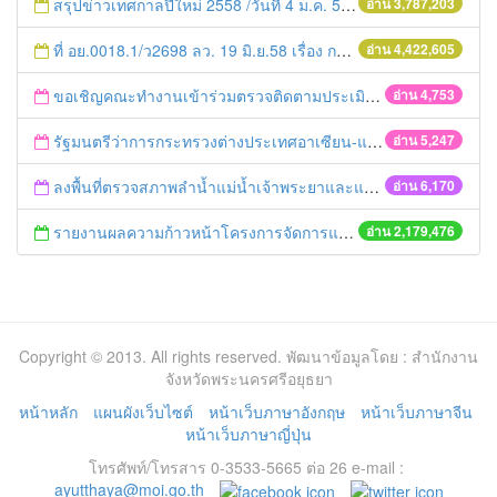
สรุปข่าวเทศกาลปีใหม่ 2558 /วันที่ 4 ม.ค. 58
อ่าน 3,787,203
ที่ อย.0018.1/ว2698 ลว. 19 มิ.ย.58 เรื่อง การแก้ไขปัญหาหนี้สินให้แก่เกษตรกร
อ่าน 4,422,605
ขอเชิญคณะทำงานเข้าร่วมตรวจติดตามประเมินผล PMQA
อ่าน 4,753
รัฐมนตรีว่าการกระทรวงต่างประเทศอาเซียน-แคนาดา เห็นชอบรับรองร่างแผนปฏิบัติการอาเซียน
อ่าน 5,247
ลงพื้นที่ตรวจสภาพลำน้ำแม่น้ำเจ้าพระยาและแม่น้ำป่าสัก
อ่าน 6,170
รายงานผลความก้าวหน้าโครงการจัดการแก้ไขปัญหาขยะ สัปดาห์ที่ 9/2558
อ่าน 2,179,476
Copyright © 2013. All rights reserved. พัฒนาข้อมูลโดย : สำนักงาน
จังหวัดพระนครศรีอยุธยา
หน้าหลัก
แผนผังเว็บไซต์
หน้าเว็บภาษาอังกฤษ
หน้าเว็บภาษาจีน
หน้าเว็บภาษาญี่ปุ่น
โทรศัพท์/โทรสาร 0-3533-5665 ต่อ 26 e-mail :
ayutthaya@moi.go.th