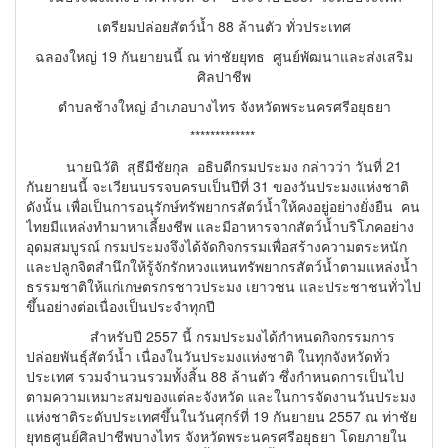
เตรียมปล่อยสัตว์น้ำ 88 ล้านตัว ทั่วประเทศ
ฉลองใหญ่ 19 กันยายนนี้ ณ ท่าชัยยุทธ ศูนย์พัฒนาและส่งเสริม
ศิลปาชีพ
ตำบลช้างใหญ่ อำเภอบางไทร จังหวัดพระนครศรีอยุธยา
*************
นายนิวัติ สุธีมีชัยกุล อธิบดีกรมประมง กล่าวว่า วันที่ 21
กันยายนนี้ จะเวียนบรรจบครบเป็นปีที่ 31 ของวันประมงแห่งชาติ
ดังนั้น เพื่อเป็นการอนุรักษ์ทรัพยากรสัตว์น้ำให้คงอยู่อย่างยั่งยืน คน
ไทยมีแหล่งทำมาหาเลี้ยงชีพ และมีอาหารจากสัตว์น้ำบริโภคอย่าง
อุดมสมบูรณ์ กรมประมงจึงได้จัดกิจกรรมเพื่อสร้างความตระหนัก
และปลูกจิตสำนึกให้รู้จักรักหวงแหนทรัพยากรสัตว์น้ำตามแหล่งน้ำ
ธรรมชาติให้แก่เกษตรกรชาวประมง เยาวชน และประชาชนทั่วไป
ขึ้นอย่างต่อเนื่องเป็นประจำทุกปี
สำหรับปี 2557 นี้ กรมประมงได้กำหนดกิจกรรมการ
ปล่อยพันธุ์สัตว์น้ำ เนื่องในวันประมงแห่งชาติ ในทุกจังหวัดทั่ว
ประเทศ รวมจำนวนรวมทั้งสิ้น 88 ล้านตัว ซึ่งกำหนดการเป็นไป
ตามความเหมาะสมของแต่ละจังหวัด และในการจัดงานวันประมง
แห่งชาติระดับประเทศขึ้นในวันศุกร์ที่ 19 กันยายน 2557 ณ ท่าชัย
ยุทธศูนย์ศิลปาชีพบางไทร จังหวัดพระนครศรีอยุธยา โดยภายใน