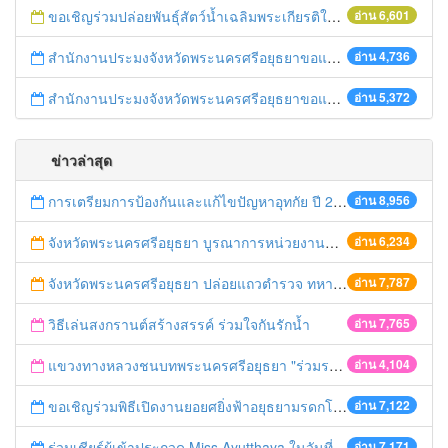
ขอเชิญร่วมปล่อยพันธ์ุสัตว์น้ำเฉลิมพระเกียรติในวันเฉลิมพระชนมพรรษา สมเด็จพระนางเจ้าสิริกิติ์ พระบรมราชินีนาถ ปี 2558
อ่าน 6,601
สำนักงานประมงจังหวัดพระนครศรีอยุธยาขอแจ้งราคากลางโครงการส่งเสริมการเลี้ยงสัตว์น้ำช่วยเหลือเกษตรกรที่ได้รับผลกระทบจากภัยแล้งปี 2558
อ่าน 4,736
สำนักงานประมงจังหวัดพระนครศรีอยุธยาขอแจ้งราคากลางโครงการส่งเสริมเกษตรด้านการประมงปี 2558
อ่าน 5,372
ข่าวล่าสุด
การเตรียมการป้องกันและแก้ไขปัญหาอุทกัย ปี 2561
อ่าน 8,956
จังหวัดพระนครศรีอยุธยา บูรณาการหน่วยงานที่เกี่ยวข้อง ลงพื้นที่จัดระเบียบและดำเนินมาตรการตามบทลงโทษสูงสุดกับผู้ประกอบการร้านค้าที่ยังฝ่าฝืนตั้งร้านค้ารุกล้ำเขตพื้นที่ทางหลวง เตรียมความปลอดภัยก่อนเทศกาลสงกรานต์
อ่าน 6,234
จังหวัดพระนครศรีอยุธยา ปล่อยแถวตำรวจ ทหาร ฝ่ายปกครอง กว่า 100 นาย ตรวจเข้มท่ารถสาธารณะ สถานีขนส่งรถโดยสาร วินรถตู้ และสถานีรถไฟ เตรียมรับมือเทศกาลสงกรานต์
อ่าน 7,787
วิธีเล่นสงกรานต์สร้างสรรค์ ร่วมใจกันรักน้ำ
อ่าน 7,765
แขวงทางหลวงชนบทพระนครศรีอยุธยา "ร่วมรณรงค์ ขับช้า เปิดไฟหน้า คาดเข็มขัด" เทศกาลสงกรานต์ ปี 2561
อ่าน 4,104
ขอเชิญร่วมพิธีเปิดงานยอยศยิ่งฟ้าอยุธยามรดกโลก
อ่าน 7,122
ร่วมเชียร์ผู้เข้าประกวด Miss Ayutthaya ในวันที่ 15 ธันวาคม 2560
อ่าน 7,171