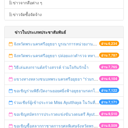
ข่าวจากสือต่าง ๆ
ข่าวจัดซื้อจัดจ้าง
ข่าวในประเภทประชาสัมพันธ์
จังหวัดพระนครศรีอยุธยา บูรณาการหน่วยงานที่เกี่ยวข้อง ลงพื้นที่จัดระเบียบและดำเนินมาตรการตามบทลงโทษสูงสุดกับผู้ประกอบการร้านค้าที่ยังฝ่าฝืนตั้งร้านค้ารุกล้ำเขตพื้นที่ทางหลวง เตรียมความปลอดภัยก่อนเทศกาลสงกรานต์
อ่าน 6,234
จังหวัดพระนครศรีอยุธยา ปล่อยแถวตำรวจ ทหาร ฝ่ายปกครอง กว่า 100 นาย ตรวจเข้มท่ารถสาธารณะ สถานีขนส่งรถโดยสาร วินรถตู้ และสถานีรถไฟ เตรียมรับมือเทศกาลสงกรานต์
อ่าน 7,787
วิธีเล่นสงกรานต์สร้างสรรค์ ร่วมใจกันรักน้ำ
อ่าน 7,765
แขวงทางหลวงชนบทพระนครศรีอยุธยา "ร่วมรณรงค์ ขับช้า เปิดไฟหน้า คาดเข็มขัด" เทศกาลสงกรานต์ ปี 2561
อ่าน 4,104
ขอเชิญร่วมพิธีเปิดงานยอยศยิ่งฟ้าอยุธยามรดกโลก
อ่าน 7,122
ร่วมเชียร์ผู้เข้าประกวด Miss Ayutthaya ในวันที่ 15 ธันวาคม 2560
อ่าน 7,171
ขอเชิญสมัครการประกวดแข่งขันวงดนตรี Ayutthaya battle of the bands
อ่าน 9,510
ขอเชิญซื้อสลากกาชาดการกุศลพิเศษจังหวัดพระนครศรีอยุธยา 2560
อ่าน 8,509