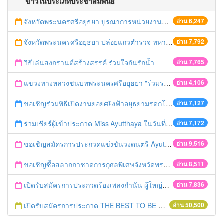
ข่าวในประเภทประชาสัมพันธ์
จังหวัดพระนครศรีอยุธยา บูรณาการหน่วยงานที่เกี่ยวข้อง ลงพื้นที่จัดระเบียบและดำเนินมาตรการตามบทลงโทษสูงสุดกับผู้ประกอบการร้านค้าที่ยังฝ่าฝืนตั้งร้านค้ารุกล้ำเขตพื้นที่ทางหลวง เตรียมความปลอดภัยก่อนเทศกาลสงกรานต์
อ่าน 6,247
จังหวัดพระนครศรีอยุธยา ปล่อยแถวตำรวจ ทหาร ฝ่ายปกครอง กว่า 100 นาย ตรวจเข้มท่ารถสาธารณะ สถานีขนส่งรถโดยสาร วินรถตู้ และสถานีรถไฟ เตรียมรับมือเทศกาลสงกรานต์
อ่าน 7,792
วิธีเล่นสงกรานต์สร้างสรรค์ ร่วมใจกันรักน้ำ
อ่าน 7,765
แขวงทางหลวงชนบทพระนครศรีอยุธยา "ร่วมรณรงค์ ขับช้า เปิดไฟหน้า คาดเข็มขัด" เทศกาลสงกรานต์ ปี 2561
อ่าน 4,106
ขอเชิญร่วมพิธีเปิดงานยอยศยิ่งฟ้าอยุธยามรดกโลก
อ่าน 7,127
ร่วมเชียร์ผู้เข้าประกวด Miss Ayutthaya ในวันที่ 15 ธันวาคม 2560
อ่าน 7,172
ขอเชิญสมัครการประกวดแข่งขันวงดนตรี Ayutthaya battle of the bands
อ่าน 9,516
ขอเชิญซื้อสลากกาชาดการกุศลพิเศษจังหวัดพระนครศรีอยุธยา 2560
อ่าน 8,511
เปิดรับสมัครการประกวดร้องเพลงกำนัน ผู้ใหญ่บ้าน ฯลฯ
อ่าน 7,836
เปิดรับสมัครการประกวด THE BEST TO BE NUMBER ONE
อ่าน 50,500