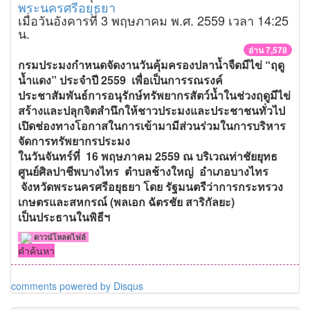
พระนครศรีอยุธยา
เมื่อวันอังคารที่ 3 พฤษภาคม พ.ศ. 2559 เวลา 14:25
น.
อ่าน 7,578
กรมประมงกำหนดจัดงานวันคุ้มครองปลาน้ำจืดมีไข่ “ฤดู
น้ำแดง” ประจำปี 2559 เพื่อเป็นการรณรงค์
ประชาสัมพันธ์การอนุรักษ์ทรัพยากรสัตว์น้ำในช่วงฤดูมีไข่
สร้างและปลุกจิตสำนึกให้ชาวประมงและประชาชนทั่วไป
เปิดช่องทางโอกาสในการเข้ามามีส่วนร่วมในการบริหาร
จัดการทรัพยากรประมง
ในวันจันทร์ที่
16 พฤษภาคม 2559 ณ บริเวณท่าชัยยุทธ
ศูนย์ศิลปาชีพบางไทร ตำบลช้างใหญ่ อำเภอบางไทร
จังหวัดพระนครศรีอยุธยา โดย รัฐมนตรีว่าการกระทรวง
เกษตรและสหกรณ์ (พลเอก ฉัตรชัย สาริกัลยะ)
เป็นประธานในพิธีฯ
ดาวน์โหลดไฟล์
คำค้นหา
comments powered by
Disqus