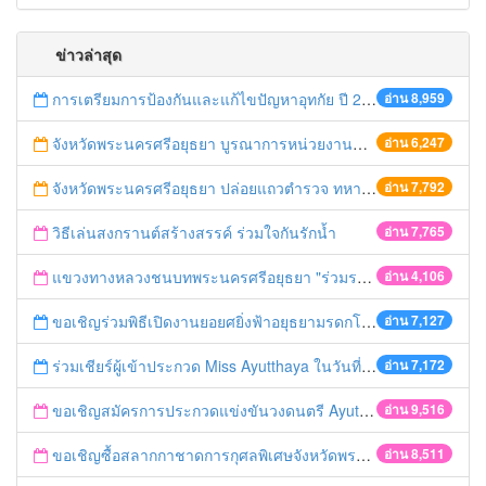
ข่าวล่าสุด
การเตรียมการป้องกันและแก้ไขปัญหาอุทกัย ปี 2561
อ่าน 8,959
จังหวัดพระนครศรีอยุธยา บูรณาการหน่วยงานที่เกี่ยวข้อง ลงพื้นที่จัดระเบียบและดำเนินมาตรการตามบทลงโทษสูงสุดกับผู้ประกอบการร้านค้าที่ยังฝ่าฝืนตั้งร้านค้ารุกล้ำเขตพื้นที่ทางหลวง เตรียมความปลอดภัยก่อนเทศกาลสงกรานต์
อ่าน 6,247
จังหวัดพระนครศรีอยุธยา ปล่อยแถวตำรวจ ทหาร ฝ่ายปกครอง กว่า 100 นาย ตรวจเข้มท่ารถสาธารณะ สถานีขนส่งรถโดยสาร วินรถตู้ และสถานีรถไฟ เตรียมรับมือเทศกาลสงกรานต์
อ่าน 7,792
วิธีเล่นสงกรานต์สร้างสรรค์ ร่วมใจกันรักน้ำ
อ่าน 7,765
แขวงทางหลวงชนบทพระนครศรีอยุธยา "ร่วมรณรงค์ ขับช้า เปิดไฟหน้า คาดเข็มขัด" เทศกาลสงกรานต์ ปี 2561
อ่าน 4,106
ขอเชิญร่วมพิธีเปิดงานยอยศยิ่งฟ้าอยุธยามรดกโลก
อ่าน 7,127
ร่วมเชียร์ผู้เข้าประกวด Miss Ayutthaya ในวันที่ 15 ธันวาคม 2560
อ่าน 7,172
ขอเชิญสมัครการประกวดแข่งขันวงดนตรี Ayutthaya battle of the bands
อ่าน 9,516
ขอเชิญซื้อสลากกาชาดการกุศลพิเศษจังหวัดพระนครศรีอยุธยา 2560
อ่าน 8,511