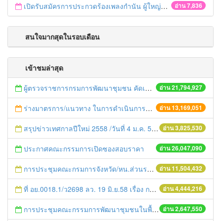
เปิดรับสมัครการประกวดร้องเพลงกำนัน ผู้ใหญ่บ้าน ฯลฯ
อ่าน 7,836
สนใจมากสุดในรอบเดือน
เข้าชมล่าสุด
ผู้ตรวจราชการกรมการพัฒนาชุมชน คัดเลือกข้าราชการและลูกจ้างดีเด่น และหน่วยงานพัฒนาชุมชนใสสะอาด ประจำปี ๒๕๕๔
อ่าน 21,794,927
ร่างมาตรการ/แนวทาง ในการดำเนินการประกอบการตรวจราชการแบบบูรณาการ
อ่าน 13,169,051
สรุปข่าวเทศกาลปีใหม่ 2558 /วันที่ 4 ม.ค. 58
อ่าน 3,825,530
ประกาศคณะกรรมการเปิดซองสอบราคา
อ่าน 26,047,090
การประชุมคณะกรมการจังหวัด/หน.ส่วนราชการประจำเดือน มิถุนายน 2558
อ่าน 11,504,432
ที่ อย.0018.1/ว2698 ลว. 19 มิ.ย.58 เรื่อง การแก้ไขปัญหาหนี้สินให้แก่เกษตรกร
อ่าน 4,444,216
การประชุมคณะกรรมการพัฒนาชุมชนในพื้นที่รอบโรงไฟฟ้า (คพรฟ.) ครั้งที่ 2/2558 กองทุนพัฒนาไฟฟ้าบริษัท โรจนะเพาเวอร์ จำกัด
อ่าน 2,647,550