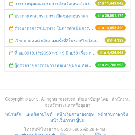
การประชุมคณะกรมการจังหวัด/หน.ส่วนราชการประจำเดือน มิถุนายน 2558
อ่าน 11,443,042
ประกาศคณะกรรมการเปิดซองสอบราคา
อ่าน 26,001,174
ร่างมาตรการ/แนวทาง ในการดำเนินการประกอบการตรวจราชการแบบบูรณาการ
อ่าน 13,053,320
เวียดนามลดค่าเงินด่องครั้งที่2ในรอบปี หวังลดขาดดุลการค้าอย่างหนัก
อ่าน 4,329
ที่ อย.0018.1/ว2698 ลว. 19 มิ.ย.58 เรื่อง การแก้ไขปัญหาหนี้สินให้แก่เกษตรกร
อ่าน 4,426,068
ผู้ตรวจราชการกรมการพัฒนาชุมชน คัดเลือกข้าราชการและลูกจ้างดีเด่น และหน่วยงานพัฒนาชุมชนใสสะอาด ประจำปี ๒๕๕๔
อ่าน 21,780,993
Copyright © 2013. All rights reserved. พัฒนาข้อมูลโดย : สำนักงาน
จังหวัดพระนครศรีอยุธยา
หน้าหลัก
แผนผังเว็บไซต์
หน้าเว็บภาษาอังกฤษ
หน้าเว็บภาษาจีน
หน้าเว็บภาษาญี่ปุ่น
โทรศัพท์/โทรสาร 0-3533-5665 ต่อ 26 e-mail :