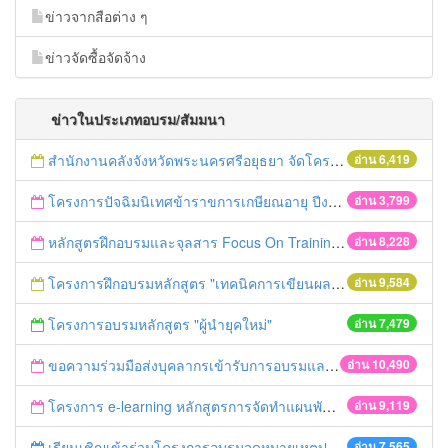
ข่าวจากสือต่าง ๆ
ข่าวจัดซื้อจัดจ้าง
ข่าวในประเภทอบรม/สัมมนา
สำนักงานคลังจังหวัดพระนครศรีอยุธยา จัดโครงการฝึกอบรมเชิงปฏิบัติการ "การจัดซื้อจัดจ้างด้วยวิธีตลาดอิเล็กทรอนิกส์ (e-market)และวิธีประกวดราคาอิเล็กทรอนิกส์ (e-bidding)" ในวันที่ 4 เมษายน 2559 ณ อาคารราชภัฎ 100ปี ชั้น 2 มหาวิทยาลัยราชภัฎพระนครศรีอยุธยา
อ่าน 6,419
โครงการปัจฉิมนิเทศข้าราขการเกษียณอายุ ปีงบประมาณ พ.ศ. 2559
อ่าน 3,799
หลักสูตรฝึกอบรมและจุลสาร Focus On Training
อ่าน 8,228
โครงการฝึกอบรมหลักสูตร "เทคนิคการเขียนผลงานทางวิชาการ" รุ่นที่ 2
อ่าน 9,584
โครงการอบรมหลักสูตร "ผู้นำยุคใหม่"
อ่าน 7,479
ขอความร่วมมือส่งบุคลากรเข้ารับการอบรมและเผยแพร่ข่าวอบรม ประจำปี 2558
อ่าน 10,490
โครงการ e-learning หลักสูตรการจัดทำแผนพัฒนาจังหวัด
อ่าน 9,119
เรียนเชิญเข้าร่วมโครงการอบรมจดหมายเหตุประจำปี 2558 ของสมาคมจดหมายเหตุสยาม
อ่าน 7,565