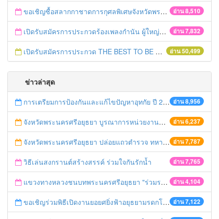
ขอเชิญซื้อสลากกาชาดการกุศลพิเศษจังหวัดพระนครศรีอยุธยา 2560
อ่าน 8,510
เปิดรับสมัครการประกวดร้องเพลงกำนัน ผู้ใหญ่บ้าน ฯลฯ
อ่าน 7,832
เปิดรับสมัครการประกวด THE BEST TO BE NUMBER ONE
อ่าน 50,499
ข่าวล่าสุด
การเตรียมการป้องกันและแก้ไขปัญหาอุทกัย ปี 2561
อ่าน 8,956
จังหวัดพระนครศรีอยุธยา บูรณาการหน่วยงานที่เกี่ยวข้อง ลงพื้นที่จัดระเบียบและดำเนินมาตรการตามบทลงโทษสูงสุดกับผู้ประกอบการร้านค้าที่ยังฝ่าฝืนตั้งร้านค้ารุกล้ำเขตพื้นที่ทางหลวง เตรียมความปลอดภัยก่อนเทศกาลสงกรานต์
อ่าน 6,237
จังหวัดพระนครศรีอยุธยา ปล่อยแถวตำรวจ ทหาร ฝ่ายปกครอง กว่า 100 นาย ตรวจเข้มท่ารถสาธารณะ สถานีขนส่งรถโดยสาร วินรถตู้ และสถานีรถไฟ เตรียมรับมือเทศกาลสงกรานต์
อ่าน 7,787
วิธีเล่นสงกรานต์สร้างสรรค์ ร่วมใจกันรักน้ำ
อ่าน 7,765
แขวงทางหลวงชนบทพระนครศรีอยุธยา "ร่วมรณรงค์ ขับช้า เปิดไฟหน้า คาดเข็มขัด" เทศกาลสงกรานต์ ปี 2561
อ่าน 4,104
ขอเชิญร่วมพิธีเปิดงานยอยศยิ่งฟ้าอยุธยามรดกโลก
อ่าน 7,122