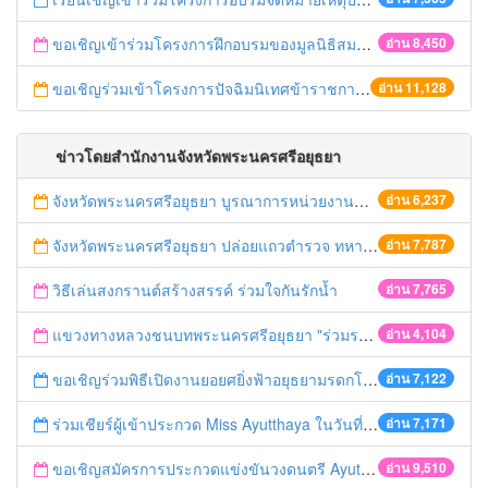
ขอเชิญเข้าร่วมโครงการฝึกอบรมของมูลนิธิสมาคมนักเรียนทุนรัฐบาลไทย
อ่าน 8,450
ขอเชิญร่วมเข้าโครงการปัจฉิมนิเทศข้าราชการเกษียณอายุ ปี 2558
อ่าน 11,128
ข่าวโดยสำนักงานจังหวัดพระนครศรีอยุธยา
จังหวัดพระนครศรีอยุธยา บูรณาการหน่วยงานที่เกี่ยวข้อง ลงพื้นที่จัดระเบียบและดำเนินมาตรการตามบทลงโทษสูงสุดกับผู้ประกอบการร้านค้าที่ยังฝ่าฝืนตั้งร้านค้ารุกล้ำเขตพื้นที่ทางหลวง เตรียมความปลอดภัยก่อนเทศกาลสงกรานต์
อ่าน 6,237
จังหวัดพระนครศรีอยุธยา ปล่อยแถวตำรวจ ทหาร ฝ่ายปกครอง กว่า 100 นาย ตรวจเข้มท่ารถสาธารณะ สถานีขนส่งรถโดยสาร วินรถตู้ และสถานีรถไฟ เตรียมรับมือเทศกาลสงกรานต์
อ่าน 7,787
วิธีเล่นสงกรานต์สร้างสรรค์ ร่วมใจกันรักน้ำ
อ่าน 7,765
แขวงทางหลวงชนบทพระนครศรีอยุธยา "ร่วมรณรงค์ ขับช้า เปิดไฟหน้า คาดเข็มขัด" เทศกาลสงกรานต์ ปี 2561
อ่าน 4,104
ขอเชิญร่วมพิธีเปิดงานยอยศยิ่งฟ้าอยุธยามรดกโลก
อ่าน 7,122
ร่วมเชียร์ผู้เข้าประกวด Miss Ayutthaya ในวันที่ 15 ธันวาคม 2560
อ่าน 7,171
ขอเชิญสมัครการประกวดแข่งขันวงดนตรี Ayutthaya battle of the bands
อ่าน 9,510