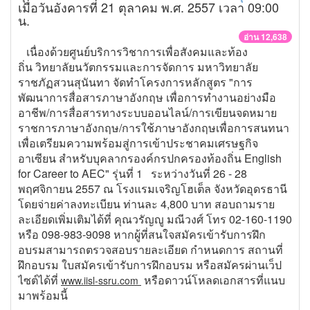
เมื่อวันอังคารที่ 21 ตุลาคม พ.ศ. 2557 เวลา 09:00
น.
อ่าน 12,638
เนื่องด้วยศูนย์บริการวิชาการเพื่อสังคมและท้อง
ถิ่น วิทยาลัยนวัตกรรมและการจัดการ มหาวิทยาลัย
ราชภัฏสวนสุนันทา จัดทำโครงการหลักสูตร "การ
พัฒนาการสื่อสารภาษาอังกฤษ เพื่อการทำงานอย่างมือ
อาชีพ/การสื่อสารทางระบบออนไลน์/การเขียนจดหมาย
ราชการภาษาอังกฤษ/การใช้ภาษาอังกฤษเพื่อการสนทนา
เพื่อเตรียมความพร้อมสู่การเข้าประชาคมเศรษฐกิจ
อาเซียน สำหรับบุคลากรองค์กรปกครองท้องถิ่น English
for Career to AEC" รุ่นที่ 1 ระหว่างวันที่ 26 - 28
พฤศจิกายน 2557 ณ โรงแรมเจริญโฮเต็ล จังหวัดอุดรธานี
โดยจ่ายค่าลงทะเบียน ท่านละ 4,800 บาท สอบถามราย
ละเอียดเพิ่มเติมได้ที่ คุณวรัญญู มณีวงศ์ โทร 02-160-1190
หรือ 098-983-9098 หากผู้ที่สนใจสมัครเข้ารับการฝึก
อบรมสามารถตรวจสอบรายละเอียด กำหนดการ สถานที่
ฝึกอบรม ใบสมัครเข้ารับการฝึกอบรม หรือสมัครผ่านเว็ป
ไซต์ได้ที่
หรือดาวน์โหลดเอกสารที่แนบ
www.iisl-ssru.com
มาพร้อมนี้