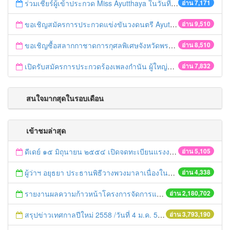
ร่วมเชียร์ผู้เข้าประกวด Miss Ayutthaya ในวันที่ 15 ธันวาคม 2560
อ่าน 7,171
ขอเชิญสมัครการประกวดแข่งขันวงดนตรี Ayutthaya battle of the bands
อ่าน 9,510
ขอเชิญซื้อสลากกาชาดการกุศลพิเศษจังหวัดพระนครศรีอยุธยา 2560
อ่าน 8,510
เปิดรับสมัครการประกวดร้องเพลงกำนัน ผู้ใหญ่บ้าน ฯลฯ
อ่าน 7,832
สนใจมากสุดในรอบเดือน
เข้าชมล่าสุด
ดีเดย์ ๑๕ มิถุนายน ๒๕๕๔ เปิดจดทะเบียนแรงงานต่างด้าว
อ่าน 5,105
ผู้ว่าฯ อยุธยา ประธานพิธีวางพวงมาลาเนื่องในวันปิยมหาราช ประจำปี ๒๕๕๕
อ่าน 4,338
รายงานผลความก้าวหน้าโครงการจัดการแก้ไขปัญหาขยะ สัปดาห์ที่ 9/2558
อ่าน 2,180,702
สรุปข่าวเทศกาลปีใหม่ 2558 /วันที่ 4 ม.ค. 58
อ่าน 3,793,190