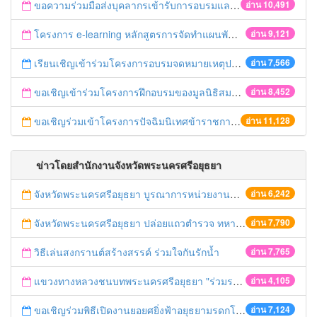
ขอความร่วมมือส่งบุคลากรเข้ารับการอบรมและเผยแพร่ข่าวอบรม ประจำปี 2558
อ่าน 10,491
โครงการ e-learning หลักสูตรการจัดทำแผนพัฒนาจังหวัด
อ่าน 9,121
เรียนเชิญเข้าร่วมโครงการอบรมจดหมายเหตุประจำปี 2558 ของสมาคมจดหมายเหตุสยาม
อ่าน 7,566
ขอเชิญเข้าร่วมโครงการฝึกอบรมของมูลนิธิสมาคมนักเรียนทุนรัฐบาลไทย
อ่าน 8,452
ขอเชิญร่วมเข้าโครงการปัจฉิมนิเทศข้าราชการเกษียณอายุ ปี 2558
อ่าน 11,128
ข่าวโดยสำนักงานจังหวัดพระนครศรีอยุธยา
จังหวัดพระนครศรีอยุธยา บูรณาการหน่วยงานที่เกี่ยวข้อง ลงพื้นที่จัดระเบียบและดำเนินมาตรการตามบทลงโทษสูงสุดกับผู้ประกอบการร้านค้าที่ยังฝ่าฝืนตั้งร้านค้ารุกล้ำเขตพื้นที่ทางหลวง เตรียมความปลอดภัยก่อนเทศกาลสงกรานต์
อ่าน 6,242
จังหวัดพระนครศรีอยุธยา ปล่อยแถวตำรวจ ทหาร ฝ่ายปกครอง กว่า 100 นาย ตรวจเข้มท่ารถสาธารณะ สถานีขนส่งรถโดยสาร วินรถตู้ และสถานีรถไฟ เตรียมรับมือเทศกาลสงกรานต์
อ่าน 7,790
วิธีเล่นสงกรานต์สร้างสรรค์ ร่วมใจกันรักน้ำ
อ่าน 7,765
แขวงทางหลวงชนบทพระนครศรีอยุธยา "ร่วมรณรงค์ ขับช้า เปิดไฟหน้า คาดเข็มขัด" เทศกาลสงกรานต์ ปี 2561
อ่าน 4,105
ขอเชิญร่วมพิธีเปิดงานยอยศยิ่งฟ้าอยุธยามรดกโลก
อ่าน 7,124