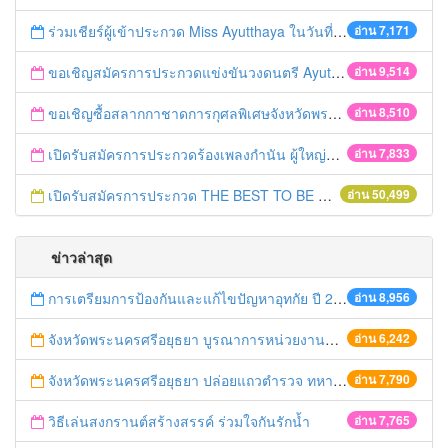
ร่วมเชียร์ผู้เข้าประกวด Miss Ayutthaya ในวันที่ 15 ธันวาคม 2560
อ่าน 7,171
ขอเชิญสมัครการประกวดแข่งขันวงดนตรี Ayutthaya battle of the bands
อ่าน 9,514
ขอเชิญซื้อสลากกาชาดการกุศลพิเศษจังหวัดพระนครศรีอยุธยา 2560
อ่าน 8,510
เปิดรับสมัครการประกวดร้องเพลงกำนัน ผู้ใหญ่บ้าน ฯลฯ
อ่าน 7,833
เปิดรับสมัครการประกวด THE BEST TO BE NUMBER ONE
อ่าน 50,499
ข่าวล่าสุด
การเตรียมการป้องกันและแก้ไขปัญหาอุทกัย ปี 2561
อ่าน 8,956
จังหวัดพระนครศรีอยุธยา บูรณาการหน่วยงานที่เกี่ยวข้อง ลงพื้นที่จัดระเบียบและดำเนินมาตรการตามบทลงโทษสูงสุดกับผู้ประกอบการร้านค้าที่ยังฝ่าฝืนตั้งร้านค้ารุกล้ำเขตพื้นที่ทางหลวง เตรียมความปลอดภัยก่อนเทศกาลสงกรานต์
อ่าน 6,242
จังหวัดพระนครศรีอยุธยา ปล่อยแถวตำรวจ ทหาร ฝ่ายปกครอง กว่า 100 นาย ตรวจเข้มท่ารถสาธารณะ สถานีขนส่งรถโดยสาร วินรถตู้ และสถานีรถไฟ เตรียมรับมือเทศกาลสงกรานต์
อ่าน 7,790
วิธีเล่นสงกรานต์สร้างสรรค์ ร่วมใจกันรักน้ำ
อ่าน 7,765