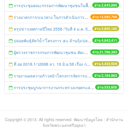
การประชุมคณะกรรมการพัฒนาชุมชนในพื้นที่รอบโรงไฟฟ้า (คพรฟ.) ครั้งที่ 2/2558 กองทุนพัฒนาไฟฟ้าบริษัท โรจนะเพาเวอร์ จำกัด
อ่าน 2,643,895
ร่างมาตรการ/แนวทาง ในการดำเนินการประกอบการตรวจราชการแบบบูรณาการ
อ่าน 13,095,769
สรุปข่าวเทศกาลปีใหม่ 2558 /วันที่ 4 ม.ค. 58
อ่าน 3,805,180
ปล่อยพันธุ์สัตว์น้ำ"โครงการ ๕๐ ล้านกุ้ง/ปลา ฟื้นชีวิตใหม่ให้เจ้าพระยา
อ่าน 4,842,411
ผู้ตรวจราชการกรมการพัฒนาชุมชน คัดเลือกข้าราชการและลูกจ้างดีเด่น และหน่วยงานพัฒนาชุมชนใสสะอาด ประจำปี ๒๕๕๔
อ่าน 21,786,393
ที่ อย.0018.1/ว2698 ลว. 19 มิ.ย.58 เรื่อง การแก้ไขปัญหาหนี้สินให้แก่เกษตรกร
อ่าน 4,432,929
รายงานผลความก้าวหน้าโครงการจัดการแก้ไขปัญหาขยะ สัปดาห์ที่ 9/2558
อ่าน 2,184,983
การประชุมบูรณาการงานกระทรวงเกษตรและสหกรณ์สู่การปฏิบัติในระดับพื้นที่ ครั้งที่1/2558
อ่าน 533,605
Copyright © 2013. All rights reserved. พัฒนาข้อมูลโดย : สำนักงาน
จังหวัดพระนครศรีอยุธยา