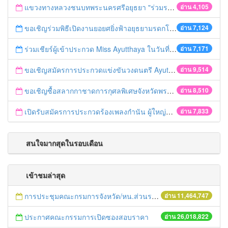
แขวงทางหลวงชนบทพระนครศรีอยุธยา "ร่วมรณรงค์ ขับช้า เปิดไฟหน้า คาดเข็มขัด" เทศกาลสงกรานต์ ปี 2561
อ่าน 4,105
ขอเชิญร่วมพิธีเปิดงานยอยศยิ่งฟ้าอยุธยามรดกโลก
อ่าน 7,124
ร่วมเชียร์ผู้เข้าประกวด Miss Ayutthaya ในวันที่ 15 ธันวาคม 2560
อ่าน 7,171
ขอเชิญสมัครการประกวดแข่งขันวงดนตรี Ayutthaya battle of the bands
อ่าน 9,514
ขอเชิญซื้อสลากกาชาดการกุศลพิเศษจังหวัดพระนครศรีอยุธยา 2560
อ่าน 8,510
เปิดรับสมัครการประกวดร้องเพลงกำนัน ผู้ใหญ่บ้าน ฯลฯ
อ่าน 7,833
สนใจมากสุดในรอบเดือน
เข้าชมล่าสุด
การประชุมคณะกรมการจังหวัด/หน.ส่วนราชการประจำเดือน มิถุนายน 2558
อ่าน 11,464,747
ประกาศคณะกรรมการเปิดซองสอบราคา
อ่าน 26,018,822