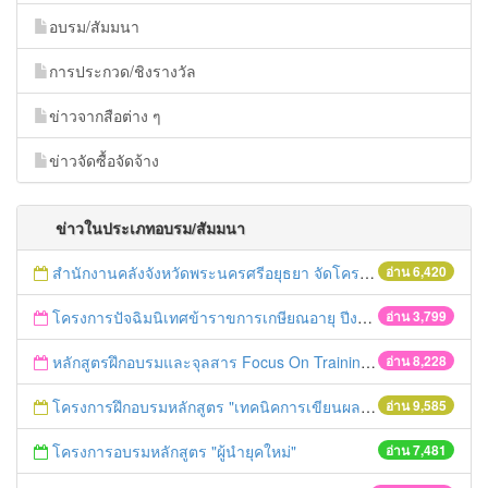
อบรม/สัมมนา
การประกวด/ชิงรางวัล
ข่าวจากสือต่าง ๆ
ข่าวจัดซื้อจัดจ้าง
ข่าวในประเภทอบรม/สัมมนา
สำนักงานคลังจังหวัดพระนครศรีอยุธยา จัดโครงการฝึกอบรมเชิงปฏิบัติการ "การจัดซื้อจัดจ้างด้วยวิธีตลาดอิเล็กทรอนิกส์ (e-market)และวิธีประกวดราคาอิเล็กทรอนิกส์ (e-bidding)" ในวันที่ 4 เมษายน 2559 ณ อาคารราชภัฎ 100ปี ชั้น 2 มหาวิทยาลัยราชภัฎพระนครศรีอยุธยา
อ่าน 6,420
โครงการปัจฉิมนิเทศข้าราขการเกษียณอายุ ปีงบประมาณ พ.ศ. 2559
อ่าน 3,799
หลักสูตรฝึกอบรมและจุลสาร Focus On Training
อ่าน 8,228
โครงการฝึกอบรมหลักสูตร "เทคนิคการเขียนผลงานทางวิชาการ" รุ่นที่ 2
อ่าน 9,585
โครงการอบรมหลักสูตร "ผู้นำยุคใหม่"
อ่าน 7,481