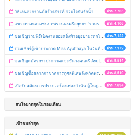
วิธีเล่นสงกรานต์สร้างสรรค์ ร่วมใจกันรักน้ำ
อ่าน 7,765
แขวงทางหลวงชนบทพระนครศรีอยุธยา "ร่วมรณรงค์ ขับช้า เปิดไฟหน้า คาดเข็มขัด" เทศกาลสงกรานต์ ปี 2561
อ่าน 4,106
ขอเชิญร่วมพิธีเปิดงานยอยศยิ่งฟ้าอยุธยามรดกโลก
อ่าน 7,124
ร่วมเชียร์ผู้เข้าประกวด Miss Ayutthaya ในวันที่ 15 ธันวาคม 2560
อ่าน 7,172
ขอเชิญสมัครการประกวดแข่งขันวงดนตรี Ayutthaya battle of the bands
อ่าน 9,514
ขอเชิญซื้อสลากกาชาดการกุศลพิเศษจังหวัดพระนครศรีอยุธยา 2560
อ่าน 8,510
เปิดรับสมัครการประกวดร้องเพลงกำนัน ผู้ใหญ่บ้าน ฯลฯ
อ่าน 7,834
สนใจมากสุดในรอบเดือน
เข้าชมล่าสุด