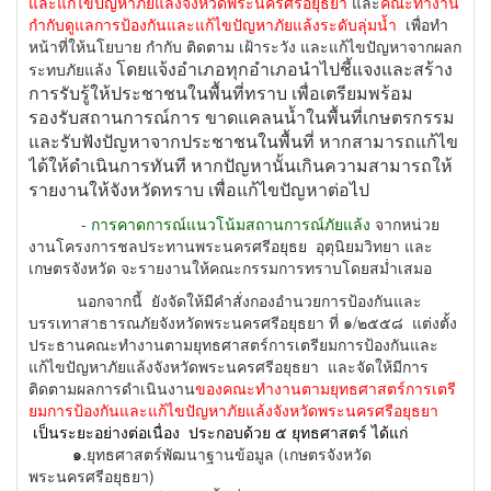
และแก้ไขปัญหาภัยแล้งจังหวัดพระนครศรีอยุธยา
และ
คณะทำงาน
กำกับดูแลการป้องกันและแก้ไขปัญหาภัยแล้งระดับลุ่มน้ำ
เพื่อทำ
หน้าที่ให้นโยบาย กำกับ ติดตาม เฝ้าระวัง และแก้ไขปัญหาจากผลก
โดยแจ้งอำเภอทุกอำเภอนำไปชี้แจงและสร้าง
ระทบภัยแล้ง
การรับรู้ให้ประชาชนในพื้นที่ทราบ เพื่อเตรียมพร้อม
รองรับสถานการณ์การ ขาดแคลนน้ำในพื้นที่เกษตรกรรม
และรับฟังปัญหาจากประชาชนในพื้นที่ หากสามารถแก้ไข
ได้ให้ดำเนินการทันที หากปัญหานั้นเกินความสามารถให้
รายงานให้จังหวัดทราบ เพื่อแก้ไขปัญหาต่อไป
-
การคาดการณ์แนวโน้มสถานการณ์ภัยแล้ง
จากหน่วย
งานโครงการชลประทานพระนครศรีอยุธย อุตุนิยมวิทยา และ
เกษตรจังหวัด จะรายงานให้คณะกรรมการทราบโดยสม่ำเสมอ
นอกจากนี้ ยังจัดให้มีคำสั่งกองอำนวยการป้องกันและ
บรรเทาสาธารณภัยจังหวัดพระนครศรีอยุธยา ที่ ๑/๒๕๕๘ แต่งตั้ง
ประธานคณะทำงานตามยุทธศาสตร์การเตรียมการป้องกันและ
แก้ไขปัญหาภัยแล้งจังหวัดพระนครศรีอยุธยา และจัดให้มีการ
ติดตามผลการดำเนินงาน
ของคณะทำงานตามยุทธศาสตร์การเตรี
ยมการป้องกันและแก้ไขปัญหาภัยแล้งจังหวัดพระนครศรีอยุธยา
เป็นระยะอย่างต่อเนื่อง ประกอบด้วย ๕ ยุทธศาสตร์ ได้แก่
๑
.ยุทธศาสตร์พัฒนาฐานข้อมูล (เกษตรจังหวัด
พระนครศรีอยุธยา)