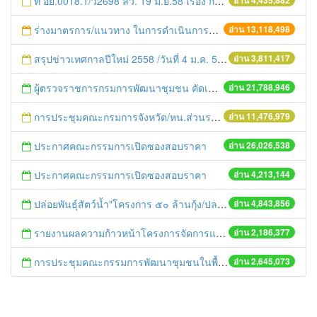
ที่ อย.0018.1/ว2698 ลว. 19 มิ.ย.58 เรื่อง การแก้ไขปัญหาหนี้สินให้แก่เกษตรกร
อ่าน 4,435,882
ร่างมาตรการ/แนวทาง ในการดำเนินการประกอบการตรวจราชการแบบบูรณาการ
อ่าน 13,118,498
สรุปข่าวเทศกาลปีใหม่ 2558 /วันที่ 4 ม.ค. 58
อ่าน 3,811,417
ผู้ตรวจราชการกรมการพัฒนาชุมชน คัดเลือกข้าราชการและลูกจ้างดีเด่น และหน่วยงานพัฒนาชุมชนใสสะอาด ประจำปี ๒๕๕๔
อ่าน 21,788,946
การประชุมคณะกรมการจังหวัด/หน.ส่วนราชการประจำเดือน มิถุนายน 2558
อ่าน 11,476,979
ประกาศคณะกรรมการเปิดซองสอบราคา
อ่าน 26,026,538
ประกาศคณะกรรมการเปิดซองสอบราคา
อ่าน 4,213,144
ปล่อยพันธุ์สัตว์น้ำ"โครงการ ๕๐ ล้านกุ้ง/ปลา ฟื้นชีวิตใหม่ให้เจ้าพระยา
อ่าน 4,843,856
รายงานผลความก้าวหน้าโครงการจัดการแก้ไขปัญหาขยะ สัปดาห์ที่ 9/2558
อ่าน 2,186,377
การประชุมคณะกรรมการพัฒนาชุมชนในพื้นที่รอบโรงไฟฟ้า (คพรฟ.) ครั้งที่ 2/2558 กองทุนพัฒนาไฟฟ้าบริษัท โรจนะเพาเวอร์ จำกัด
อ่าน 2,645,073