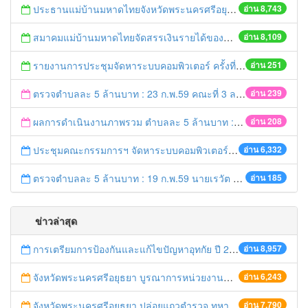
ประธานแม่บ้านมหาดไทยจังหวัดพระนครศรีอยุธยา และคณะฯ ออกเยี่ยมเยาวชนที่ได้รับทุนจากมูลนิธิร่วมจิตต์น้อมเกล้าฯ ปีการศึกษา 2558
อ่าน 8,743
สมาคมแม่บ้านมหาดไทยจัดสรรเงินรายได้ของสมาคมฯมอบทุนการศึกษา ประจำปี 2559
อ่าน 8,109
รายงานการประชุมจัดหาระบบคอมพิวเตอร์ ครั้งที่ 1 / 2559
อ่าน 251
ตรวจตำบลละ 5 ล้านบาท : 23 ก.พ.59 คณะที่ 3 ลงพื้นที่ อ.บางปะอิน
อ่าน 239
ผลการดำเนินงานภาพรวม ตำบลละ 5 ล้านบาท : 21 ก.พ. 59 เวลา 20.20 น.
อ่าน 208
ประชุมคณะกรรมการฯ จัดหาระบบคอมพิวเตอร์ ครั้งที่ 1/2559
อ่าน 6,332
ตรวจตำบลละ 5 ล้านบาท : 19 ก.พ.59 นายเรวัต ประสงค์ รอง ผวจ.1 ลงพื้นที่ อ.ท่าเรือ
อ่าน 185
ข่าวล่าสุด
การเตรียมการป้องกันและแก้ไขปัญหาอุทกัย ปี 2561
อ่าน 8,957
จังหวัดพระนครศรีอยุธยา บูรณาการหน่วยงานที่เกี่ยวข้อง ลงพื้นที่จัดระเบียบและดำเนินมาตรการตามบทลงโทษสูงสุดกับผู้ประกอบการร้านค้าที่ยังฝ่าฝืนตั้งร้านค้ารุกล้ำเขตพื้นที่ทางหลวง เตรียมความปลอดภัยก่อนเทศกาลสงกรานต์
อ่าน 6,243
จังหวัดพระนครศรีอยุธยา ปล่อยแถวตำรวจ ทหาร ฝ่ายปกครอง กว่า 100 นาย ตรวจเข้มท่ารถสาธารณะ สถานีขนส่งรถโดยสาร วินรถตู้ และสถานีรถไฟ เตรียมรับมือเทศกาลสงกรานต์
อ่าน 7,790