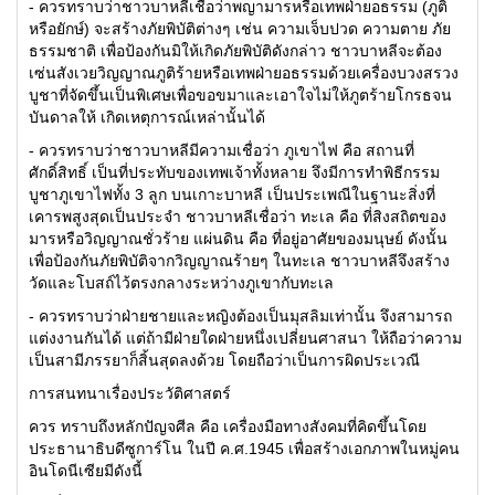
- ควรทราบว่าชาวบาหลีเชื่อว่าพญามารหรือเทพฝ่ายอธรรม (ภูติ
หรือยักษ์) จะสร้างภัยพิบัติต่างๆ เช่น ความเจ็บปวด ความตาย ภัย
ธรรมชาติ เพื่อป้องกันมิให้เกิดภัยพิบัติดังกล่าว ชาวบาหลีจะต้อง
เซ่นสังเวยวิญญาณภูติร้ายหรือเทพฝ่ายอธรรมด้วยเครื่องบวงสรวง
บูชาที่จัดขึ้นเป็นพิเศษเพื่อขอขมาและเอาใจไม่ให้ภูตร้ายโกรธจน
บันดาลให้ เกิดเหตุการณ์เหล่านั้นได้
- ควรทราบว่าชาวบาหลีมีความเชื่อว่า ภูเขาไฟ คือ สถานที่
ศักดิ์สิทธิ์ เป็นที่ประทับของเทพเจ้าทั้งหลาย จึงมีการทำพิธีกรรม
บูชาภูเขาไฟทั้ง 3 ลูก บนเกาะบาหลี เป็นประเพณีในฐานะสิ่งที่
เคารพสูงสุดเป็นประจำ ชาวบาหลีเชื่อว่า ทะเล คือ ที่สิงสถิตของ
มารหรือวิญญาณชั่วร้าย แผ่นดิน คือ ที่อยู่อาศัยของมนุษย์ ดังนั้น
เพื่อป้องกันภัยพิบัติจากวิญญาณร้ายๆ ในทะเล ชาวบาหลีจึงสร้าง
วัดและโบสถ์ไว้ตรงกลางระหว่างภูเขากับทะเล
- ควรทราบว่าฝ่ายชายและหญิงต้องเป็นมุสลิมเท่านั้น จึงสามารถ
แต่งงานกันได้ แต่ถ้ามีฝ่ายใดฝ่ายหนึ่งเปลี่ยนศาสนา ให้ถือว่าความ
เป็นสามีภรรยาก็สิ้นสุดลงด้วย โดยถือว่าเป็นการผิดประเวณี
การสนทนาเรื่องประวัติศาสตร์
ควร ทราบถึงหลักปัญจศีล คือ เครื่องมือทางสังคมที่คิดขึ้นโดย
ประธานาธิบดีซูการ์โน ในปี ค.ศ.1945 เพื่อสร้างเอกภาพในหมู่คน
อินโดนีเซียมีดังนี้