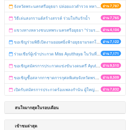
จังหวัดพระนครศรีอยุธยา ปล่อยแถวตำรวจ ทหาร ฝ่ายปกครอง กว่า 100 นาย ตรวจเข้มท่ารถสาธารณะ สถานีขนส่งรถโดยสาร วินรถตู้ และสถานีรถไฟ เตรียมรับมือเทศกาลสงกรานต์
อ่าน 7,787
วิธีเล่นสงกรานต์สร้างสรรค์ ร่วมใจกันรักน้ำ
อ่าน 7,765
แขวงทางหลวงชนบทพระนครศรีอยุธยา "ร่วมรณรงค์ ขับช้า เปิดไฟหน้า คาดเข็มขัด" เทศกาลสงกรานต์ ปี 2561
อ่าน 4,104
ขอเชิญร่วมพิธีเปิดงานยอยศยิ่งฟ้าอยุธยามรดกโลก
อ่าน 7,122
ร่วมเชียร์ผู้เข้าประกวด Miss Ayutthaya ในวันที่ 15 ธันวาคม 2560
อ่าน 7,171
ขอเชิญสมัครการประกวดแข่งขันวงดนตรี Ayutthaya battle of the bands
อ่าน 9,510
ขอเชิญซื้อสลากกาชาดการกุศลพิเศษจังหวัดพระนครศรีอยุธยา 2560
อ่าน 8,509
เปิดรับสมัครการประกวดร้องเพลงกำนัน ผู้ใหญ่บ้าน ฯลฯ
อ่าน 7,832
สนใจมากสุดในรอบเดือน
เข้าชมล่าสุด