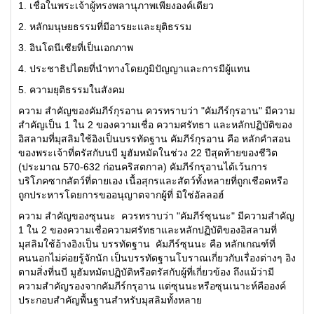
1. เชื่อในพระเจ้าผู้ทรงพลานุภาพเพียงองค์เดียว
2. หลักมนุษยธรรมที่มีอารยะและยุติธรรม
3. อินโดนีเซียที่เป็นเอกภาพ
4. ประชาธิปไตยที่นำทางโดยภูมิปัญญาและการมีผู้แทน
5. ความยุติธรรมในสังคม
ความ สำคัญของคัมภีร์กุรอาน ควรทราบว่า "คัมภีร์กุรอาน" มีความ
สำคัญเป็น 1 ใน 2 ของความเชื่อ ความศรัทธา และหลักปฏิบัติของ
อิสลามที่มุสลิมใช้อิงเป็นบรรทัดฐาน คัมภีร์กุรอาน คือ หลักคำสอน
ของพระเจ้าที่ตรัสกับนบี มูฮัมหมัดในช่วง 22 ปีสุดท้ายของชีวิต
(ประมาณ 570-632 ก่อนคริสตกาล) คัมภีร์กรุอานได้เว้นการ
บริโภคซากสัตว์ที่ตายเอง เนื้อสุกรและสัตว์ทั้งหลายที่ถูกเชือดหรือ
ถูกประหารโดยการขออนุญาตจากผู้ที่ มิใช่อัลลอฮ์
ความ สำคัญของซุนนะ ควรทราบว่า "คัมภีร์ซุนนะ" มีความสำคัญ
1 ใน 2 ของความเชื่อความศรัทธาและหลักปฏิบัติของอิสลามที่
มุสลิมใช้อ้างอิงเป็น บรรทัดฐาน คัมภีร์ซุนนะ คือ หลักเกณฑ์ที่
คนนอกไม่ค่อยรู้จักนัก เป็นบรรทัดฐานโบราณเกี่ยวกับเรื่องต่างๆ อิง
ตามสิ่งที่นบี มูฮัมหมัดปฏิบัติหรือตรัสกับผู้ที่เกี่ยวข้อง ถึงแม้ว่ามี
ความสำคัญรองจากคัมภีร์กรุอาน แต่ซุนนะหรือซุนเนาะห์คือองค์
ประกอบสำคัญพื้นฐานสำหรับมุสลิมทั้งหลาย