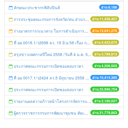
ลักษณะประชากรฟิลิปปินส์
อ่าน 6,186
การประชุมคณะกรมการจังหวัด/หน.ส่วนราชการประจำเดือน มิถุนายน 2558
อ่าน 11,436,457
ร่างมาตรการ/แนวทาง ในการดำเนินการประกอบการตรวจราชการแบบบูรณาการ
อ่าน 13,041,270
ที่ อย.0018.1/ว2698 ลว. 19 มิ.ย.58 เรื่อง การแก้ไขปัญหาหนี้สินให้แก่เกษตรกร
อ่าน 4,423,875
สรุปข่าวเทศกาลปีใหม่ 2558 /วันที่ 4 ม.ค. 58
อ่าน 3,789,813
ประกาศคณะกรรมการเปิดซองสอบราคา
อ่าน 4,206,505
ที่ อย 0017.1/ว2424 ลว.5 มิถุนายน 2558 เรื่อง แจ้งกำหนดตรวจประเมินและให้คะแนนหน่วยงานที่สมัครเข้าร่วมโครงการพัฒนาหน่วยงานต้นแบบในการจัดตั้งศูนย์ข้อมูลข่าวสารของราชการฯ ประจำปีงบประมาณ พ.ศ. 2558
อ่าน 10,414,385
ประกาศคณะกรรมการเปิดซองสอบราคา
อ่าน 25,996,754
รายงานผลความก้าวหน้าโครงการจัดการแก้ไขปัญหาขยะ สัปดาห์ที่ 9/2558
อ่าน 2,180,027
ผู้ตรวจราชการกรมการพัฒนาชุมชน คัดเลือกข้าราชการและลูกจ้างดีเด่น และหน่วยงานพัฒนาชุมชนใสสะอาด ประจำปี ๒๕๕๔
อ่าน 21,779,863