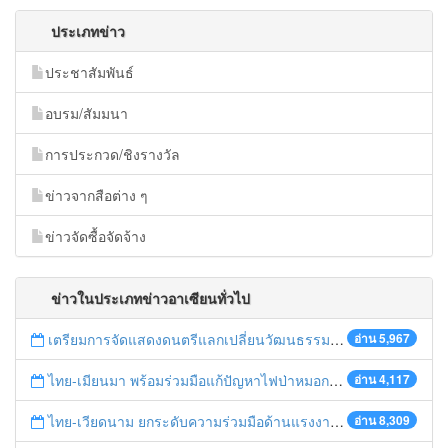
ประเภทข่าว
ประชาสัมพันธ์
อบรม/สัมมนา
การประกวด/ชิงรางวัล
ข่าวจากสือต่าง ๆ
ข่าวจัดซื้อจัดจ้าง
ข่าวในประเภทข่าวอาเซียนทั่วไป
เตรียมการจัดแสดงดนตรีแลกเปลี่ยนวัฒนธรรมไทย-บรูไนฯ "อาไล พาเพลิน”
อ่าน 5,967
ไทย-เมียนมา พร้อมร่วมมือแก้ปัญหาไฟป่าหมอกควัน เตรียมพร้อมเปิดช่องทางห้วยต้นนุ่นเป็นด่านถาวร
อ่าน 4,117
ไทย-เวียดนาม ยกระดับความร่วมมือด้านแรงงานระหว่างประเทศสู่การพัฒนาที่ยั่งยืน
อ่าน 8,309