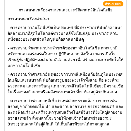
อ่าน 9,009
การสนทนาเรื่องศาสนาและประวัติศาสตร์อินโดนีเซีย
การสนทนาเรื่องศาสนา
- ควรทราบว่าอินโดนีเซียเป็นประเทศ ที่มีประชากรที่นับถือศาสนา
อิสลามมากที่สุดในโลกแต่ชาวบาหลีซึ่งเป็นกลุ่ม ประชากร ส่วน
หนึ่งของประเทศส่วนใหญ่นับถือศาสนาฮินดู
- ควรทราบว่าศาสนาประจำชาติของชาวอินโดนีเซีย พวกเขามี
ศรัทธาและเคร่งครัดในการปฏิบัติตนมาก ดังนั้นเราควรเปิดใจ
เรียนรู้ข้อปฏิบัติของศาสนาอิสลามด้วย เพื่อสร้างความประทับใจให้
แก่ชาวอินโดนีเซีย
- ควรทราบว่าศาสนาฮินดูของชาวบาหลีเหมือนกับฮินดูในประเทศ
อินเดียและเนปาลที่ นับถือเทวรูปของพระเจ้าทั้งสาม คือ พระศิวะ
พระพรหม และพระวิษณุ แต่ชาวบาหลีในอินโดนีเซียจะมีความเชื่อ
ในเรื่องของอำนาจหรือพลังของเทพเจ้า ที่จะต้องอยู่ด้วยกันเสมอ
- ควรทราบว่าชาวบาหลีเชื่อว่าเทพฝ่ายธรรมะต้องการ การเซ่น
สรวงบูชาด้วยดอกไม้ น้ำ และข้าวปลาอาหาร การถวายดนตรี และ
ละครฟ้อนรำและสร้างเทวรูปกับสร้างโบสถ์วิหารที่ยิ่งใหญ่สวยงาม
ถวาย เทพเจ้า สิ่งเหล่านี้จะช่วยให้เทพเจ้าหรือเทพฝ่ายธรรมะ
(เทวะ) บันดาลให้อยู่ดีกินดี ให้เก็บเกี่ยวพืชผลได้ตามฤดูกาล