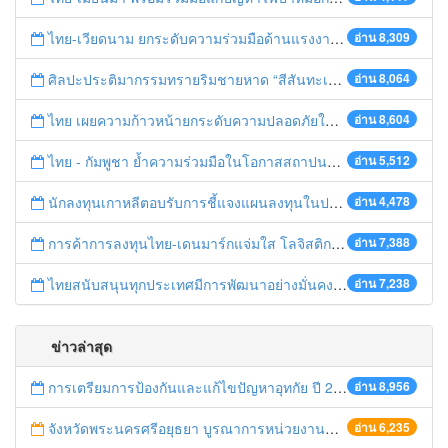
ไทย-เวียดนาม ยกระดับความร่วมมือด้านแรงงานระหว่างประเทศสู่การพัฒนาที่ยั่งยืน
อ่าน 8,309
ศิลปะประติมากรรมทรายริมชายหาด “สีสันทะเลชุมพร สู่อาเซียน”
อ่าน 8,064
ไทย เผยความก้าวหน้ายกระดับความปลอดภัยในการทำงานสู่มาตรฐานสากล
อ่าน 8,604
ไทย - กัมพูชา ย้ำความร่วมมือในโอกาสสถาปนาความสัมพันธ์ทางการทูตครบรอบ 65 ปี
อ่าน 5,512
นักลงทุนเกาหลีตอบรับการชี้แจงแผนลงทุนในประเทศไทย
อ่าน 4,478
การค้าการลงทุนไทย-เดนมาร์กแจ่มใส โลจิสติกส์ไทยโดดเด่นในภูมิภาค
อ่าน 7,388
ไทยสนับสนุนทุกประเทศมีการพัฒนาอย่างมั่นคง มั่งคั่ง ยั่งยืน ในการประชุม Boao Forum for Asia
อ่าน 7,238
ข่าวล่าสุด
การเตรียมการป้องกันและแก้ไขปัญหาอุทกัย ปี 2561
อ่าน 8,956
จังหวัดพระนครศรีอยุธยา บูรณาการหน่วยงานที่เกี่ยวข้อง ลงพื้นที่จัดระเบียบและดำเนินมาตรการตามบทลงโทษสูงสุดกับผู้ประกอบการร้านค้าที่ยังฝ่าฝืนตั้งร้านค้ารุกล้ำเขตพื้นที่ทางหลวง เตรียมความปลอดภัยก่อนเทศกาลสงกรานต์
อ่าน 6,235