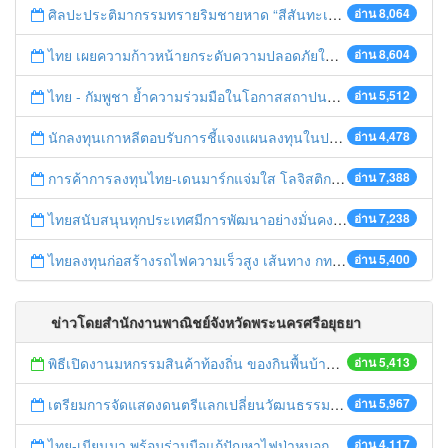
ศิลปะประติมากรรมทรายริมชายหาด “สีสันทะเลชุมพร สู่อาเซียน”
อ่าน 8,064
ไทย เผยความก้าวหน้ายกระดับความปลอดภัยในการทำงานสู่มาตรฐานสากล
อ่าน 8,604
ไทย - กัมพูชา ย้ำความร่วมมือในโอกาสสถาปนาความสัมพันธ์ทางการทูตครบรอบ 65 ปี
อ่าน 5,512
นักลงทุนเกาหลีตอบรับการชี้แจงแผนลงทุนในประเทศไทย
อ่าน 4,478
การค้าการลงทุนไทย-เดนมาร์กแจ่มใส โลจิสติกส์ไทยโดดเด่นในภูมิภาค
อ่าน 7,388
ไทยสนับสนุนทุกประเทศมีการพัฒนาอย่างมั่นคง มั่งคั่ง ยั่งยืน ในการประชุม Boao Forum for Asia
อ่าน 7,238
ไทยลงทุนก่อสร้างรถไฟความเร็วสูง เส้นทาง กทม.-นครราชสีมา
อ่าน 5,400
ข่าวโดยสำนักงานพาณิชย์จังหวัดพระนครศรีอยุธยา
พิธีเปิดงานมหกรรมสินค้าท้องถิ่น ของกินพื้นบ้าน งานสรงน้ำหลวงปู่ทวด และเปิดศูนย์เครือข่ายธุรกิจ Biz Club จังหวัดพระนครศรีอยุธยา
อ่าน 5,413
เตรียมการจัดแสดงดนตรีแลกเปลี่ยนวัฒนธรรมไทย-บรูไนฯ "อาไล พาเพลิน”
อ่าน 5,967
ไทย-เมียนมา พร้อมร่วมมือแก้ปัญหาไฟป่าหมอกควัน เตรียมพร้อมเปิดช่องทางห้วยต้นนุ่นเป็นด่านถาวร
อ่าน 4,117