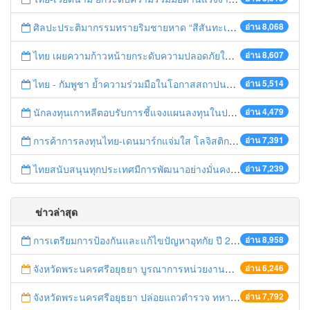
ศิลปะประติมากรรมทรายริมชายหาด “สีสันทะเลชุมพร สู่อาเซียน”
อ่าน 8,068
ไทย เผยความก้าวหน้ายกระดับความปลอดภัยในการทำงานสู่มาตรฐานสากล
อ่าน 8,607
ไทย - กัมพูชา ย้ำความร่วมมือในโอกาสสถาปนาความสัมพันธ์ทางการทูตครบรอบ 65 ปี
อ่าน 5,514
นักลงทุนเกาหลีตอบรับการชี้แจงแผนลงทุนในประเทศไทย
อ่าน 4,479
การค้าการลงทุนไทย-เดนมาร์กแจ่มใส โลจิสติกส์ไทยโดดเด่นในภูมิภาค
อ่าน 7,391
ไทยสนับสนุนทุกประเทศมีการพัฒนาอย่างมั่นคง มั่งคั่ง ยั่งยืน ในการประชุม Boao Forum for Asia
อ่าน 7,239
ข่าวล่าสุด
การเตรียมการป้องกันและแก้ไขปัญหาอุทกัย ปี 2561
อ่าน 8,958
จังหวัดพระนครศรีอยุธยา บูรณาการหน่วยงานที่เกี่ยวข้อง ลงพื้นที่จัดระเบียบและดำเนินมาตรการตามบทลงโทษสูงสุดกับผู้ประกอบการร้านค้าที่ยังฝ่าฝืนตั้งร้านค้ารุกล้ำเขตพื้นที่ทางหลวง เตรียมความปลอดภัยก่อนเทศกาลสงกรานต์
อ่าน 6,246
จังหวัดพระนครศรีอยุธยา ปล่อยแถวตำรวจ ทหาร ฝ่ายปกครอง กว่า 100 นาย ตรวจเข้มท่ารถสาธารณะ สถานีขนส่งรถโดยสาร วินรถตู้ และสถานีรถไฟ เตรียมรับมือเทศกาลสงกรานต์
อ่าน 7,792