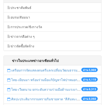
ประชาสัมพันธ์
อบรม/สัมมนา
การประกวด/ชิงรางวัล
ข่าวจากสือต่าง ๆ
ข่าวจัดซื้อจัดจ้าง
ข่าวในประเภทข่าวอาเซียนทั่วไป
เตรียมการจัดแสดงดนตรีแลกเปลี่ยนวัฒนธรรมไทย-บรูไนฯ "อาไล พาเพลิน”
อ่าน 5,969
ไทย-เมียนมา พร้อมร่วมมือแก้ปัญหาไฟป่าหมอกควัน เตรียมพร้อมเปิดช่องทางห้วยต้นนุ่นเป็นด่านถาวร
อ่าน 4,119
ไทย-เวียดนาม ยกระดับความร่วมมือด้านแรงงานระหว่างประเทศสู่การพัฒนาที่ยั่งยืน
อ่าน 8,313
ศิลปะประติมากรรมทรายริมชายหาด “สีสันทะเลชุมพร สู่อาเซียน”
อ่าน 8,068