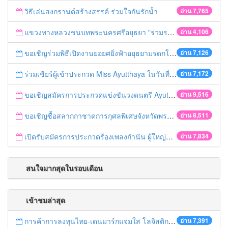
วิธีเล่นสงกรานต์สร้างสรรค์ ร่วมใจกันรักน้ำ
อ่าน 7,765
แขวงทางหลวงชนบทพระนครศรีอยุธยา "ร่วมรณรงค์ ขับช้า เปิดไฟหน้า คาดเข็มขัด" เทศกาลสงกรานต์ ปี 2561
อ่าน 4,106
ขอเชิญร่วมพิธีเปิดงานยอยศยิ่งฟ้าอยุธยามรดกโลก
อ่าน 7,126
ร่วมเชียร์ผู้เข้าประกวด Miss Ayutthaya ในวันที่ 15 ธันวาคม 2560
อ่าน 7,172
ขอเชิญสมัครการประกวดแข่งขันวงดนตรี Ayutthaya battle of the bands
อ่าน 9,516
ขอเชิญซื้อสลากกาชาดการกุศลพิเศษจังหวัดพระนครศรีอยุธยา 2560
อ่าน 8,511
เปิดรับสมัครการประกวดร้องเพลงกำนัน ผู้ใหญ่บ้าน ฯลฯ
อ่าน 7,834
สนใจมากสุดในรอบเดือน
เข้าชมล่าสุด
การค้าการลงทุนไทย-เดนมาร์กแจ่มใส โลจิสติกส์ไทยโดดเด่นในภูมิภาค
อ่าน 7,391