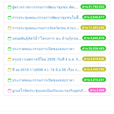
ผู้ตรวจราชการกรมการพัฒนาชุมชน คัดเลือกข้าราชการและลูกจ้างดีเด่น และหน่วยงานพัฒนาชุมชนใสสะอาด ประจำปี ๒๕๕๔
อ่าน 21,792,522
การประชุมคณะกรรมการพัฒนาชุมชนในพื้นที่รอบโรงไฟฟ้า (คพรฟ.) ครั้งที่ 2/2558 กองทุนพัฒนาไฟฟ้าบริษัท โรจนะเพาเวอร์ จำกัด
อ่าน 2,646,617
การประชุมคณะกรมการจังหวัด/หน.ส่วนราชการประจำเดือน มิถุนายน 2558
อ่าน 11,493,226
ปล่อยพันธุ์สัตว์น้ำ"โครงการ ๕๐ ล้านกุ้ง/ปลา ฟื้นชีวิตใหม่ให้เจ้าพระยา
อ่าน 4,845,878
ประกาศคณะกรรมการเปิดซองสอบราคา
อ่าน 26,038,483
สรุปข่าวเทศกาลปีใหม่ 2558 /วันที่ 4 ม.ค. 58
อ่าน 3,819,926
ที่ อย.0018.1/ว2698 ลว. 19 มิ.ย.58 เรื่อง การแก้ไขปัญหาหนี้สินให้แก่เกษตรกร
อ่าน 4,440,795
ประกาศคณะกรรมการเปิดซองสอบราคา
อ่าน 4,216,241
ยูเนสโกจัดประชุมแผนป้องกันและรองรับอุทกภัยสำหรับแหล่งมรดกโลกพระนครศรีอยุธยา
อ่าน 2,599