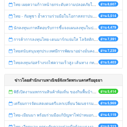
ไทย เผยความก้าวหน้ายกระดับความปลอดภัยในการทำงานสู่มาตรฐานสากล
อ่าน 8,607
ไทย - กัมพูชา ย้ำความร่วมมือในโอกาสสถาปนาความสัมพันธ์ทางการทูตครบรอบ 65 ปี
อ่าน 5,514
นักลงทุนเกาหลีตอบรับการชี้แจงแผนลงทุนในประเทศไทย
อ่าน 4,479
การค้าการลงทุนไทย-เดนมาร์กแจ่มใส โลจิสติกส์ไทยโดดเด่นในภูมิภาค
อ่าน 7,391
ไทยสนับสนุนทุกประเทศมีการพัฒนาอย่างมั่นคง มั่งคั่ง ยั่งยืน ในการประชุม Boao Forum for Asia
อ่าน 7,239
ไทยลงทุนก่อสร้างรถไฟความเร็วสูง เส้นทาง กทม.-นครราชสีมา
อ่าน 5,403
ข่าวโดยสำนักงานพาณิชย์จังหวัดพระนครศรีอยุธยา
พิธีเปิดงานมหกรรมสินค้าท้องถิ่น ของกินพื้นบ้าน งานสรงน้ำหลวงปู่ทวด และเปิดศูนย์เครือข่ายธุรกิจ Biz Club จังหวัดพระนครศรีอยุธยา
อ่าน 5,414
เตรียมการจัดแสดงดนตรีแลกเปลี่ยนวัฒนธรรมไทย-บรูไนฯ "อาไล พาเพลิน”
อ่าน 5,969
ไทย-เมียนมา พร้อมร่วมมือแก้ปัญหาไฟป่าหมอกควัน เตรียมพร้อมเปิดช่องทางห้วยต้นนุ่นเป็นด่านถาวร
อ่าน 4,119
ไทย-เวียดนาม ยกระดับความร่วมมือด้านแรงงานระหว่างประเทศสู่การพัฒนาที่ยั่งยืน
อ่าน 8,313