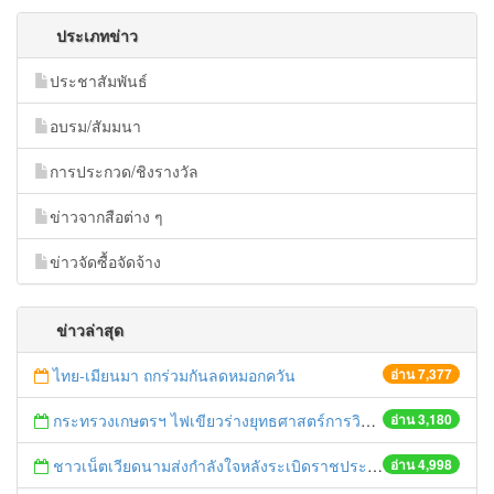
ประเภทข่าว
ประชาสัมพันธ์
อบรม/สัมมนา
การประกวด/ชิงรางวัล
ข่าวจากสือต่าง ๆ
ข่าวจัดซื้อจัดจ้าง
ข่าวล่าสุด
ไทย-เมียนมา ถกร่วมกันลดหมอกควัน
อ่าน 7,377
กระทรวงเกษตรฯ ไฟเขียวร่างยุทธศาสตร์การวิจัยฯ รองรับการเปลี่ยนแปลงตลาดภูมิภาคอาเซียนและตลาดโลก
อ่าน 3,180
ชาวเน็ตเวียดนามส่งกำลังใจหลังระเบิดราชประสงค์
อ่าน 4,998