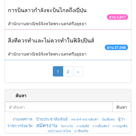
การบินลาวกำลังจะบินไกลถึงญี่ปุ่น
อ่าน 3,917
สำนักงานพาณิชย์จังหวัดพระนครศรีอยุธยา
สิ่งที่ควรทำและไม่ควรทำในฟิลิปปินส์
อ่าน 37,046
สำนักงานพาณิชย์จังหวัดพระนครศรีอยุธยา
1
2
»
ค้นหา
ค้นหา
งานเทศกาล
ป้ายประชาสัมพันธ์
ผู้ว่า
ตลาดจำหน่ายสินค้า
ปั่นเพื่อพ่อ
สมัครงาน
ราชการจังหวัด
รับรางวัล
งานรัฐพิธี
การเลี้ยงสัตว์
การปลูกพืช
แม่บ้านมหาดไทย
อาชีพเสริม