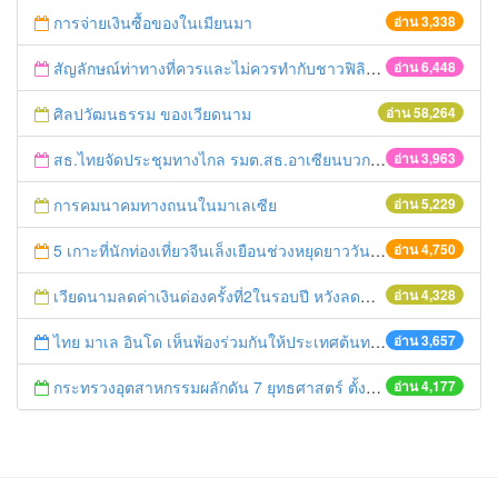
การจ่ายเงินซื้อของในเมียนมา
อ่าน 3,338
สัญลักษณ์ท่าทางที่ควรและไม่ควรทำกับชาวฟิลิปปินส์
อ่าน 6,448
ศิลปวัฒนธรรม ของเวียดนาม
อ่าน 58,264
สธ.ไทยจัดประชุมทางไกล รมต.สธ.อาเซียนบวก 3
อ่าน 3,963
การคมนาคมทางถนนในมาเลเซีย
อ่าน 5,229
5 เกาะที่นักท่องเที่ยวจีนเล็งเยือนช่วงหยุดยาววันแรงงาน ไทยติดโผด้วย
อ่าน 4,750
เวียดนามลดค่าเงินด่องครั้งที่2ในรอบปี หวังลดขาดดุลการค้าอย่างหนัก
อ่าน 4,328
ไทย มาเล อินโด เห็นพ้องร่วมกันให้ประเทศต้นทางทางผ่านและปลายทาง ร่วมกันแก้ไขปัญหาโรฮิงจา
อ่าน 3,657
กระทรวงอุตสาหกรรมผลักดัน 7 ยุทธศาสตร์ ตั้งเป้ายกระดับผู้ประกอบ การไทยสู่ผู้นำ AEC
อ่าน 4,177