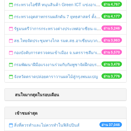
กระทรวงไอซีที หนุนสินค้า Green ICT แข่งอาเซียน
อ่าน 4,767
กระทรวงอุตสาหกรรมผลักดัน 7 ยุทธศาสตร์ ตั้งเป้ายกระดับผู้ประกอบ การไทยสู่ผู้นำ AEC
อ่าน 4,177
รัฐมนตรีว่าการกระทรวงต่างประเทศอาเซียน-แคนาดา เห็นชอบรับรองร่างแผนปฏิบัติการอาเซียน
อ่าน 5,246
สธ.ไทยจัดประชุมทางไกล รมต.สธ.อาเซียนบวก 3
อ่าน 3,963
กองบังคับการตรวจคนเข้าเมือง จ.นครราชสีมาเตรียมพร้อมรับอาเซียน
อ่าน 5,570
กรมพัฒนาฝีมือแรงงานร่วมกับกัมพูชาจัดฝึกอบรมพัฒนาทักษะฝีมือแรงงาน
อ่าน 3,478
จังหวัดตราดปล่อยคาราวานผลไม้สู่กรุงพนมเปญ
อ่าน 3,776
สนใจมากสุดในรอบเดือน
เข้าชมล่าสุด
สิ่งที่ควรทำและไม่ควรทำในฟิลิปปินส์
อ่าน 37,046