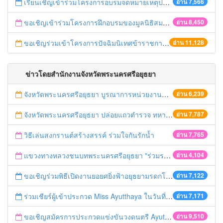
เรียนเชิญเข้าร่วมโครงการอบรมจดหมายเหตุประจำปี 2558 ของสมาคมจดหมายเหตุสยาม
อ่าน 7,566
ขอเชิญเข้าร่วมโครงการฝึกอบรมของมูลนิธิสมาคมนักเรียนทุนรัฐบาลไทย
อ่าน 8,450
ขอเชิญร่วมเข้าโครงการปัจฉิมนิเทศข้าราชการเกษียณอายุ ปี 2558
อ่าน 11,128
ข่าวโดยสำนักงานจังหวัดพระนครศรีอยุธยา
จังหวัดพระนครศรีอยุธยา บูรณาการหน่วยงานที่เกี่ยวข้อง ลงพื้นที่จัดระเบียบและดำเนินมาตรการตามบทลงโทษสูงสุดกับผู้ประกอบการร้านค้าที่ยังฝ่าฝืนตั้งร้านค้ารุกล้ำเขตพื้นที่ทางหลวง เตรียมความปลอดภัยก่อนเทศกาลสงกรานต์
อ่าน 6,239
จังหวัดพระนครศรีอยุธยา ปล่อยแถวตำรวจ ทหาร ฝ่ายปกครอง กว่า 100 นาย ตรวจเข้มท่ารถสาธารณะ สถานีขนส่งรถโดยสาร วินรถตู้ และสถานีรถไฟ เตรียมรับมือเทศกาลสงกรานต์
อ่าน 7,787
วิธีเล่นสงกรานต์สร้างสรรค์ ร่วมใจกันรักน้ำ
อ่าน 7,765
แขวงทางหลวงชนบทพระนครศรีอยุธยา "ร่วมรณรงค์ ขับช้า เปิดไฟหน้า คาดเข็มขัด" เทศกาลสงกรานต์ ปี 2561
อ่าน 4,104
ขอเชิญร่วมพิธีเปิดงานยอยศยิ่งฟ้าอยุธยามรดกโลก
อ่าน 7,122
ร่วมเชียร์ผู้เข้าประกวด Miss Ayutthaya ในวันที่ 15 ธันวาคม 2560
อ่าน 7,171
ขอเชิญสมัครการประกวดแข่งขันวงดนตรี Ayutthaya battle of the bands
อ่าน 9,510