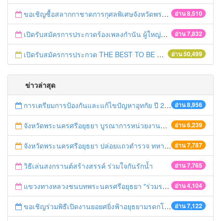
ขอเชิญซื้อสลากกาชาดการกุศลพิเศษจังหวัดพระนครศรีอยุธยา 2560
อ่าน 8,510
เปิดรับสมัครการประกวดร้องเพลงกำนัน ผู้ใหญ่บ้าน ฯลฯ
อ่าน 7,832
เปิดรับสมัครการประกวด THE BEST TO BE NUMBER ONE
อ่าน 50,499
ข่าวล่าสุด
การเตรียมการป้องกันและแก้ไขปัญหาอุทกัย ปี 2561
อ่าน 8,956
จังหวัดพระนครศรีอยุธยา บูรณาการหน่วยงานที่เกี่ยวข้อง ลงพื้นที่จัดระเบียบและดำเนินมาตรการตามบทลงโทษสูงสุดกับผู้ประกอบการร้านค้าที่ยังฝ่าฝืนตั้งร้านค้ารุกล้ำเขตพื้นที่ทางหลวง เตรียมความปลอดภัยก่อนเทศกาลสงกรานต์
อ่าน 6,239
จังหวัดพระนครศรีอยุธยา ปล่อยแถวตำรวจ ทหาร ฝ่ายปกครอง กว่า 100 นาย ตรวจเข้มท่ารถสาธารณะ สถานีขนส่งรถโดยสาร วินรถตู้ และสถานีรถไฟ เตรียมรับมือเทศกาลสงกรานต์
อ่าน 7,787
วิธีเล่นสงกรานต์สร้างสรรค์ ร่วมใจกันรักน้ำ
อ่าน 7,765
แขวงทางหลวงชนบทพระนครศรีอยุธยา "ร่วมรณรงค์ ขับช้า เปิดไฟหน้า คาดเข็มขัด" เทศกาลสงกรานต์ ปี 2561
อ่าน 4,104
ขอเชิญร่วมพิธีเปิดงานยอยศยิ่งฟ้าอยุธยามรดกโลก
อ่าน 7,122