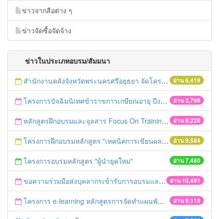
ข่าวจากสือต่าง ๆ
ข่าวจัดซื้อจัดจ้าง
ข่าวในประเภทอบรม/สัมมนา
สำนักงานคลังจังหวัดพระนครศรีอยุธยา จัดโครงการฝึกอบรมเชิงปฏิบัติการ "การจัดซื้อจัดจ้างด้วยวิธีตลาดอิเล็กทรอนิกส์ (e-market)และวิธีประกวดราคาอิเล็กทรอนิกส์ (e-bidding)" ในวันที่ 4 เมษายน 2559 ณ อาคารราชภัฎ 100ปี ชั้น 2 มหาวิทยาลัยราชภัฎพระนครศรีอยุธยา
อ่าน 6,419
โครงการปัจฉิมนิเทศข้าราขการเกษียณอายุ ปีงบประมาณ พ.ศ. 2559
อ่าน 3,799
หลักสูตรฝึกอบรมและจุลสาร Focus On Training
อ่าน 8,228
โครงการฝึกอบรมหลักสูตร "เทคนิคการเขียนผลงานทางวิชาการ" รุ่นที่ 2
อ่าน 9,584
โครงการอบรมหลักสูตร "ผู้นำยุคใหม่"
อ่าน 7,480
ขอความร่วมมือส่งบุคลากรเข้ารับการอบรมและเผยแพร่ข่าวอบรม ประจำปี 2558
อ่าน 10,491
โครงการ e-learning หลักสูตรการจัดทำแผนพัฒนาจังหวัด
อ่าน 9,119