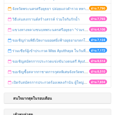
จังหวัดพระนครศรีอยุธยา ปล่อยแถวตำรวจ ทหาร ฝ่ายปกครอง กว่า 100 นาย ตรวจเข้มท่ารถสาธารณะ สถานีขนส่งรถโดยสาร วินรถตู้ และสถานีรถไฟ เตรียมรับมือเทศกาลสงกรานต์
อ่าน 7,790
วิธีเล่นสงกรานต์สร้างสรรค์ ร่วมใจกันรักน้ำ
อ่าน 7,765
แขวงทางหลวงชนบทพระนครศรีอยุธยา "ร่วมรณรงค์ ขับช้า เปิดไฟหน้า คาดเข็มขัด" เทศกาลสงกรานต์ ปี 2561
อ่าน 4,106
ขอเชิญร่วมพิธีเปิดงานยอยศยิ่งฟ้าอยุธยามรดกโลก
อ่าน 7,124
ร่วมเชียร์ผู้เข้าประกวด Miss Ayutthaya ในวันที่ 15 ธันวาคม 2560
อ่าน 7,172
ขอเชิญสมัครการประกวดแข่งขันวงดนตรี Ayutthaya battle of the bands
อ่าน 9,514
ขอเชิญซื้อสลากกาชาดการกุศลพิเศษจังหวัดพระนครศรีอยุธยา 2560
อ่าน 8,510
เปิดรับสมัครการประกวดร้องเพลงกำนัน ผู้ใหญ่บ้าน ฯลฯ
อ่าน 7,834
สนใจมากสุดในรอบเดือน
เข้าชมล่าสุด