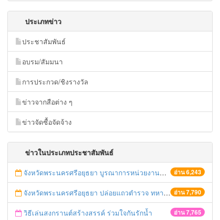
ประเภทข่าว
ประชาสัมพันธ์
อบรม/สัมมนา
การประกวด/ชิงรางวัล
ข่าวจากสือต่าง ๆ
ข่าวจัดซื้อจัดจ้าง
ข่าวในประเภทประชาสัมพันธ์
จังหวัดพระนครศรีอยุธยา บูรณาการหน่วยงานที่เกี่ยวข้อง ลงพื้นที่จัดระเบียบและดำเนินมาตรการตามบทลงโทษสูงสุดกับผู้ประกอบการร้านค้าที่ยังฝ่าฝืนตั้งร้านค้ารุกล้ำเขตพื้นที่ทางหลวง เตรียมความปลอดภัยก่อนเทศกาลสงกรานต์
อ่าน 6,243
จังหวัดพระนครศรีอยุธยา ปล่อยแถวตำรวจ ทหาร ฝ่ายปกครอง กว่า 100 นาย ตรวจเข้มท่ารถสาธารณะ สถานีขนส่งรถโดยสาร วินรถตู้ และสถานีรถไฟ เตรียมรับมือเทศกาลสงกรานต์
อ่าน 7,790
วิธีเล่นสงกรานต์สร้างสรรค์ ร่วมใจกันรักน้ำ
อ่าน 7,765