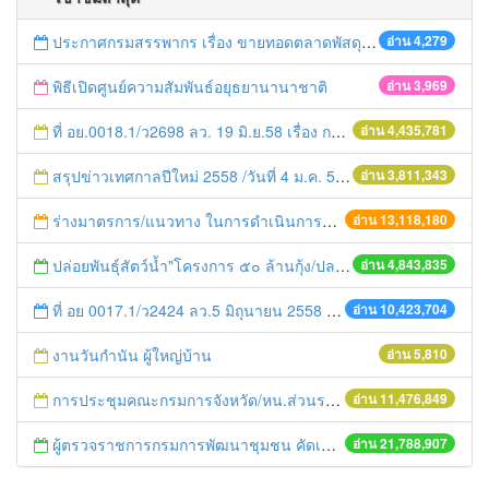
ประกาศกรมสรรพากร เรื่อง ขายทอดตลาดพัสดุครุภัณฑ์ชำรุดเสื่อมสภาพ ของสำนักงานสรรพากรพื้นที่สาขาผักไห่
อ่าน 4,279
พิธีเปิดศูนย์ความสัมพันธ์อยุธยานานาชาติ
อ่าน 3,969
ที่ อย.0018.1/ว2698 ลว. 19 มิ.ย.58 เรื่อง การแก้ไขปัญหาหนี้สินให้แก่เกษตรกร
อ่าน 4,435,781
สรุปข่าวเทศกาลปีใหม่ 2558 /วันที่ 4 ม.ค. 58
อ่าน 3,811,343
ร่างมาตรการ/แนวทาง ในการดำเนินการประกอบการตรวจราชการแบบบูรณาการ
อ่าน 13,118,180
ปล่อยพันธุ์สัตว์น้ำ"โครงการ ๕๐ ล้านกุ้ง/ปลา ฟื้นชีวิตใหม่ให้เจ้าพระยา
อ่าน 4,843,835
ที่ อย 0017.1/ว2424 ลว.5 มิถุนายน 2558 เรื่อง แจ้งกำหนดตรวจประเมินและให้คะแนนหน่วยงานที่สมัครเข้าร่วมโครงการพัฒนาหน่วยงานต้นแบบในการจัดตั้งศูนย์ข้อมูลข่าวสารของราชการฯ ประจำปีงบประมาณ พ.ศ. 2558
อ่าน 10,423,704
งานวันกำนัน ผู้ใหญ่บ้าน
อ่าน 5,810
การประชุมคณะกรมการจังหวัด/หน.ส่วนราชการประจำเดือน มิถุนายน 2558
อ่าน 11,476,849
ผู้ตรวจราชการกรมการพัฒนาชุมชน คัดเลือกข้าราชการและลูกจ้างดีเด่น และหน่วยงานพัฒนาชุมชนใสสะอาด ประจำปี ๒๕๕๔
อ่าน 21,788,907