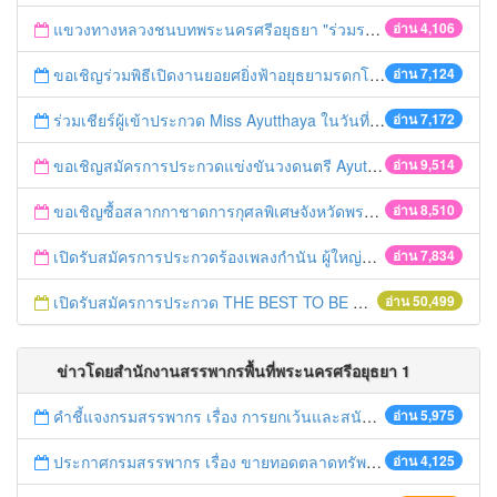
แขวงทางหลวงชนบทพระนครศรีอยุธยา "ร่วมรณรงค์ ขับช้า เปิดไฟหน้า คาดเข็มขัด" เทศกาลสงกรานต์ ปี 2561
อ่าน 4,106
ขอเชิญร่วมพิธีเปิดงานยอยศยิ่งฟ้าอยุธยามรดกโลก
อ่าน 7,124
ร่วมเชียร์ผู้เข้าประกวด Miss Ayutthaya ในวันที่ 15 ธันวาคม 2560
อ่าน 7,172
ขอเชิญสมัครการประกวดแข่งขันวงดนตรี Ayutthaya battle of the bands
อ่าน 9,514
ขอเชิญซื้อสลากกาชาดการกุศลพิเศษจังหวัดพระนครศรีอยุธยา 2560
อ่าน 8,510
เปิดรับสมัครการประกวดร้องเพลงกำนัน ผู้ใหญ่บ้าน ฯลฯ
อ่าน 7,834
เปิดรับสมัครการประกวด THE BEST TO BE NUMBER ONE
อ่าน 50,499
ข่าวโดยสำนักงานสรรพากรพื้นที่พระนครศรีอยุธยา 1
คำชี้แจงกรมสรรพากร เรื่อง การยกเว้นและสนับสนุนการปฏิบัติการเกี่ยวกับภาษีอากรตามประมวลรัษฎากรตามกฎหมายว่าด้วยการยกเว้นและสนับสนุนการปฏิบัติเกี่ยวกับภาษีอากรตามประมวลรัษฎากร (ฉบับที่ 3)
อ่าน 5,975
ประกาศกรมสรรพากร เรื่อง ขายทอดตลาดทรัพย์ฺสิน
อ่าน 4,125