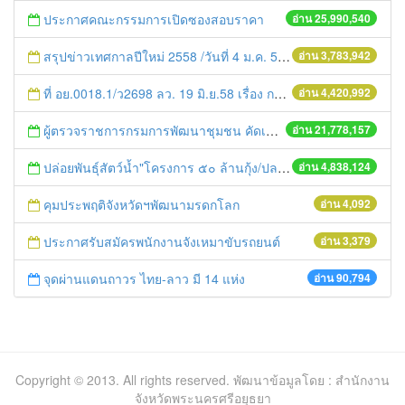
ประกาศคณะกรรมการเปิดซองสอบราคา
อ่าน 25,990,540
สรุปข่าวเทศกาลปีใหม่ 2558 /วันที่ 4 ม.ค. 58
อ่าน 3,783,942
ที่ อย.0018.1/ว2698 ลว. 19 มิ.ย.58 เรื่อง การแก้ไขปัญหาหนี้สินให้แก่เกษตรกร
อ่าน 4,420,992
ผู้ตรวจราชการกรมการพัฒนาชุมชน คัดเลือกข้าราชการและลูกจ้างดีเด่น และหน่วยงานพัฒนาชุมชนใสสะอาด ประจำปี ๒๕๕๔
อ่าน 21,778,157
ปล่อยพันธุ์สัตว์น้ำ"โครงการ ๕๐ ล้านกุ้ง/ปลา ฟื้นชีวิตใหม่ให้เจ้าพระยา
อ่าน 4,838,124
คุมประพฤติจังหวัดฯพัฒนามรดกโลก
อ่าน 4,092
ประกาศรับสมัครพนักงานจังเหมาขับรถยนต์
อ่าน 3,379
จุดผ่านแดนถาวร ไทย-ลาว มี 14 แห่ง
อ่าน 90,794
Copyright © 2013. All rights reserved. พัฒนาข้อมูลโดย : สำนักงาน
จังหวัดพระนครศรีอยุธยา