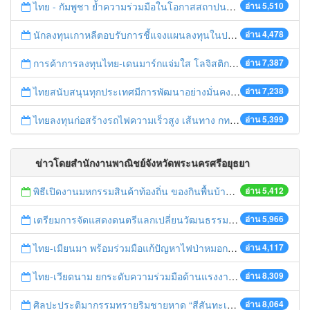
ไทย - กัมพูชา ย้ำความร่วมมือในโอกาสสถาปนาความสัมพันธ์ทางการทูตครบรอบ 65 ปี
อ่าน 5,510
นักลงทุนเกาหลีตอบรับการชี้แจงแผนลงทุนในประเทศไทย
อ่าน 4,478
การค้าการลงทุนไทย-เดนมาร์กแจ่มใส โลจิสติกส์ไทยโดดเด่นในภูมิภาค
อ่าน 7,387
ไทยสนับสนุนทุกประเทศมีการพัฒนาอย่างมั่นคง มั่งคั่ง ยั่งยืน ในการประชุม Boao Forum for Asia
อ่าน 7,238
ไทยลงทุนก่อสร้างรถไฟความเร็วสูง เส้นทาง กทม.-นครราชสีมา
อ่าน 5,399
ข่าวโดยสำนักงานพาณิชย์จังหวัดพระนครศรีอยุธยา
พิธีเปิดงานมหกรรมสินค้าท้องถิ่น ของกินพื้นบ้าน งานสรงน้ำหลวงปู่ทวด และเปิดศูนย์เครือข่ายธุรกิจ Biz Club จังหวัดพระนครศรีอยุธยา
อ่าน 5,412
เตรียมการจัดแสดงดนตรีแลกเปลี่ยนวัฒนธรรมไทย-บรูไนฯ "อาไล พาเพลิน”
อ่าน 5,966
ไทย-เมียนมา พร้อมร่วมมือแก้ปัญหาไฟป่าหมอกควัน เตรียมพร้อมเปิดช่องทางห้วยต้นนุ่นเป็นด่านถาวร
อ่าน 4,117
ไทย-เวียดนาม ยกระดับความร่วมมือด้านแรงงานระหว่างประเทศสู่การพัฒนาที่ยั่งยืน
อ่าน 8,309
ศิลปะประติมากรรมทรายริมชายหาด “สีสันทะเลชุมพร สู่อาเซียน”
อ่าน 8,064