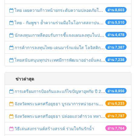
ไทย เผยความก้าวหน้ายกระดับความปลอดภัยในการทำงานสู่มาตรฐานสากล
อ่าน 8,603
ไทย - กัมพูชา ย้ำความร่วมมือในโอกาสสถาปนาความสัมพันธ์ทางการทูตครบรอบ 65 ปี
อ่าน 5,510
นักลงทุนเกาหลีตอบรับการชี้แจงแผนลงทุนในประเทศไทย
อ่าน 4,478
การค้าการลงทุนไทย-เดนมาร์กแจ่มใส โลจิสติกส์ไทยโดดเด่นในภูมิภาค
อ่าน 7,387
ไทยสนับสนุนทุกประเทศมีการพัฒนาอย่างมั่นคง มั่งคั่ง ยั่งยืน ในการประชุม Boao Forum for Asia
อ่าน 7,238
ข่าวล่าสุด
การเตรียมการป้องกันและแก้ไขปัญหาอุทกัย ปี 2561
อ่าน 8,956
จังหวัดพระนครศรีอยุธยา บูรณาการหน่วยงานที่เกี่ยวข้อง ลงพื้นที่จัดระเบียบและดำเนินมาตรการตามบทลงโทษสูงสุดกับผู้ประกอบการร้านค้าที่ยังฝ่าฝืนตั้งร้านค้ารุกล้ำเขตพื้นที่ทางหลวง เตรียมความปลอดภัยก่อนเทศกาลสงกรานต์
อ่าน 6,233
จังหวัดพระนครศรีอยุธยา ปล่อยแถวตำรวจ ทหาร ฝ่ายปกครอง กว่า 100 นาย ตรวจเข้มท่ารถสาธารณะ สถานีขนส่งรถโดยสาร วินรถตู้ และสถานีรถไฟ เตรียมรับมือเทศกาลสงกรานต์
อ่าน 7,787
วิธีเล่นสงกรานต์สร้างสรรค์ ร่วมใจกันรักน้ำ
อ่าน 7,764