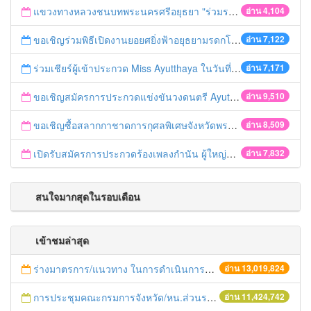
แขวงทางหลวงชนบทพระนครศรีอยุธยา "ร่วมรณรงค์ ขับช้า เปิดไฟหน้า คาดเข็มขัด" เทศกาลสงกรานต์ ปี 2561
อ่าน 4,104
ขอเชิญร่วมพิธีเปิดงานยอยศยิ่งฟ้าอยุธยามรดกโลก
อ่าน 7,122
ร่วมเชียร์ผู้เข้าประกวด Miss Ayutthaya ในวันที่ 15 ธันวาคม 2560
อ่าน 7,171
ขอเชิญสมัครการประกวดแข่งขันวงดนตรี Ayutthaya battle of the bands
อ่าน 9,510
ขอเชิญซื้อสลากกาชาดการกุศลพิเศษจังหวัดพระนครศรีอยุธยา 2560
อ่าน 8,509
เปิดรับสมัครการประกวดร้องเพลงกำนัน ผู้ใหญ่บ้าน ฯลฯ
อ่าน 7,832
สนใจมากสุดในรอบเดือน
เข้าชมล่าสุด
ร่างมาตรการ/แนวทาง ในการดำเนินการประกอบการตรวจราชการแบบบูรณาการ
อ่าน 13,019,824
การประชุมคณะกรมการจังหวัด/หน.ส่วนราชการประจำเดือน มิถุนายน 2558
อ่าน 11,424,742