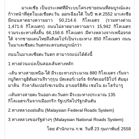
มาเลเซีย เป็นประเทศที่มีระบบโครงข่ายถนนที่สมบูรณ์และ
ก้าวหน้าที่สุดในเอเชียตะวัน ออกเฉียงใต้ ในปี พ.ศ.2552 มาเลเซีย
มีถนนลาดยางความยาว 50,214.6 กิโลเมตร (รวมทางด่วน
1,471.6 กิโลเมตร) ถนนไม่ลาดยางความยาว 15,942 กิโลเมตร
รวมระยะทางทั้งสิ้น 66,156.6 กิโลเมตร มีทางหลวงจากเหนือจรด
ใต้ จากชายแดนไทยถึงสิงคโปร์เป็นระยะทาง 850 กิโลเมตร ถนน
ในมาเลเซียตะวันตกจะครบสมบูรณ์กว่า
ถนนในมาเลเซียตะวันตก สามารถแบ่งได้ดังนี้
1.ทางด่วนแบ่งเป็นสองเส้นทางหลัก
-เส้น ทางสายเหนือ-ใต้ มีระยะทางประมาณ 880 กิโลเมตร เริ่มจา
กบูกิตกายูฮิตัมผ่านจีรากุรุน บัตเตอร์เวอร์ธ จักกัตเยอร์อิโปร์ ตัมยุง
มาลิน กัวลาลัมเปอร์เซเรมปัน อาเยอร์ฮิตัม เชอไน ยะโฮร์บารู
-เส้นทางสายตะวันออก-ตะวันตก มีระยะทางประมาณ 135
กิโลเมตรเริ่มจากเมืองกริก รัฐเปรัคไปรัฐกลันตัน
2.ทางหลวงแผ่นดิน (Malaysian Federal Roads System)
3.ทางหลวงของรัฐต่างๆ (Malaysian National Roads System)
โดย สำนักงาน ก.พ. วันที่ 23 กุมภาพันธ์ 2558