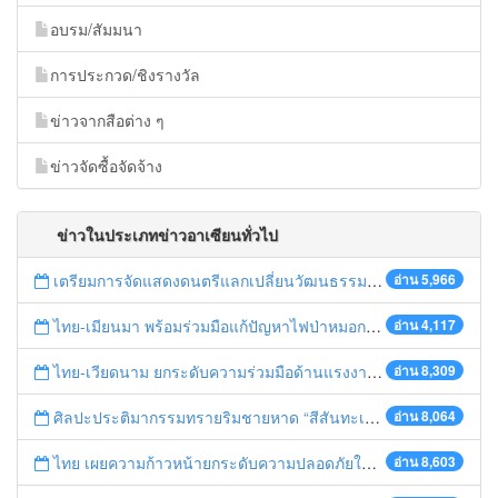
อบรม/สัมมนา
การประกวด/ชิงรางวัล
ข่าวจากสือต่าง ๆ
ข่าวจัดซื้อจัดจ้าง
ข่าวในประเภทข่าวอาเซียนทั่วไป
เตรียมการจัดแสดงดนตรีแลกเปลี่ยนวัฒนธรรมไทย-บรูไนฯ "อาไล พาเพลิน”
อ่าน 5,966
ไทย-เมียนมา พร้อมร่วมมือแก้ปัญหาไฟป่าหมอกควัน เตรียมพร้อมเปิดช่องทางห้วยต้นนุ่นเป็นด่านถาวร
อ่าน 4,117
ไทย-เวียดนาม ยกระดับความร่วมมือด้านแรงงานระหว่างประเทศสู่การพัฒนาที่ยั่งยืน
อ่าน 8,309
ศิลปะประติมากรรมทรายริมชายหาด “สีสันทะเลชุมพร สู่อาเซียน”
อ่าน 8,064
ไทย เผยความก้าวหน้ายกระดับความปลอดภัยในการทำงานสู่มาตรฐานสากล
อ่าน 8,603