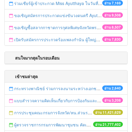
ร่วมเชียร์ผู้เข้าประกวด Miss Ayutthaya ในวันที่ 15 ธันวาคม 2560
อ่าน 7,169
ขอเชิญสมัครการประกวดแข่งขันวงดนตรี Ayutthaya battle of the bands
อ่าน 9,508
ขอเชิญซื้อสลากกาชาดการกุศลพิเศษจังหวัดพระนครศรีอยุธยา 2560
อ่าน 8,507
เปิดรับสมัครการประกวดร้องเพลงกำนัน ผู้ใหญ่บ้าน ฯลฯ
อ่าน 7,830
สนใจมากสุดในรอบเดือน
เข้าชมล่าสุด
กระทรวงพาณิชย์ ร่วมการลงนามระหว่างเอกชนไทยกับจีน ลงทุนอุตสาหกรรมยางพารา
อ่าน 2,640
แบบสำรวจความคิดเห็นเกี่ยวกับการป้องกันและปราบปรามการทุจริตของส่วนราชการ
อ่าน 3,208
การประชุมคณะกรมการจังหวัด/หน.ส่วนราชการประจำเดือน มิถุนายน 2558
อ่าน 11,421,629
ผู้ตรวจราชการกรมการพัฒนาชุมชน คัดเลือกข้าราชการและลูกจ้างดีเด่น และหน่วยงานพัฒนาชุมชนใสสะอาด ประจำปี ๒๕๕๔
อ่าน 21,777,402