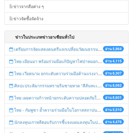
ข่าวจากสือต่าง ๆ
ข่าวจัดซื้อจัดจ้าง
ข่าวในประเภทข่าวอาเซียนทั่วไป
เตรียมการจัดแสดงดนตรีแลกเปลี่ยนวัฒนธรรมไทย-บรูไนฯ "อาไล พาเพลิน”
อ่าน 5,964
ไทย-เมียนมา พร้อมร่วมมือแก้ปัญหาไฟป่าหมอกควัน เตรียมพร้อมเปิดช่องทางห้วยต้นนุ่นเป็นด่านถาวร
อ่าน 4,115
ไทย-เวียดนาม ยกระดับความร่วมมือด้านแรงงานระหว่างประเทศสู่การพัฒนาที่ยั่งยืน
อ่าน 8,307
ศิลปะประติมากรรมทรายริมชายหาด “สีสันทะเลชุมพร สู่อาเซียน”
อ่าน 8,062
ไทย เผยความก้าวหน้ายกระดับความปลอดภัยในการทำงานสู่มาตรฐานสากล
อ่าน 8,601
ไทย - กัมพูชา ย้ำความร่วมมือในโอกาสสถาปนาความสัมพันธ์ทางการทูตครบรอบ 65 ปี
อ่าน 5,510
นักลงทุนเกาหลีตอบรับการชี้แจงแผนลงทุนในประเทศไทย
อ่าน 4,476