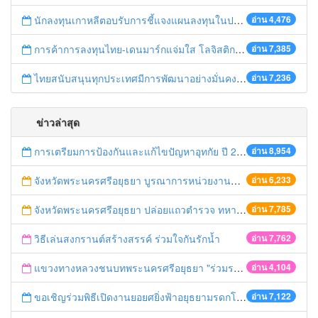
นักลงทุนเกาหลีตอบรับการชี้แจงแผนลงทุนในประเทศไทย
อ่าน 4,476
การค้าการลงทุนไทย-เดนมาร์กแจ่มใส โลจิสติกส์ไทยโดดเด่นในภูมิภาค
อ่าน 7,385
ไทยสนับสนุนทุกประเทศมีการพัฒนาอย่างมั่นคง มั่งคั่ง ยั่งยืน ในการประชุม Boao Forum for Asia
อ่าน 7,236
ข่าวล่าสุด
การเตรียมการป้องกันและแก้ไขปัญหาอุทกัย ปี 2561
อ่าน 8,954
จังหวัดพระนครศรีอยุธยา บูรณาการหน่วยงานที่เกี่ยวข้อง ลงพื้นที่จัดระเบียบและดำเนินมาตรการตามบทลงโทษสูงสุดกับผู้ประกอบการร้านค้าที่ยังฝ่าฝืนตั้งร้านค้ารุกล้ำเขตพื้นที่ทางหลวง เตรียมความปลอดภัยก่อนเทศกาลสงกรานต์
อ่าน 6,233
จังหวัดพระนครศรีอยุธยา ปล่อยแถวตำรวจ ทหาร ฝ่ายปกครอง กว่า 100 นาย ตรวจเข้มท่ารถสาธารณะ สถานีขนส่งรถโดยสาร วินรถตู้ และสถานีรถไฟ เตรียมรับมือเทศกาลสงกรานต์
อ่าน 7,785
วิธีเล่นสงกรานต์สร้างสรรค์ ร่วมใจกันรักน้ำ
อ่าน 7,762
แขวงทางหลวงชนบทพระนครศรีอยุธยา "ร่วมรณรงค์ ขับช้า เปิดไฟหน้า คาดเข็มขัด" เทศกาลสงกรานต์ ปี 2561
อ่าน 4,104
ขอเชิญร่วมพิธีเปิดงานยอยศยิ่งฟ้าอยุธยามรดกโลก
อ่าน 7,122