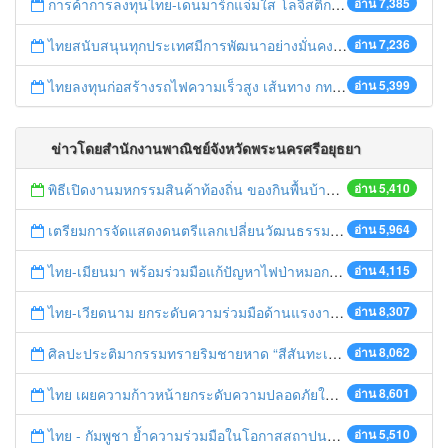
การค้าการลงทุนไทย-เดนมาร์กแจ่มใส โลจิสติกส์ไทยโดดเด่นในภูมิภาค
อ่าน 7,385
ไทยสนับสนุนทุกประเทศมีการพัฒนาอย่างมั่นคง มั่งคั่ง ยั่งยืน ในการประชุม Boao Forum for Asia
อ่าน 7,236
ไทยลงทุนก่อสร้างรถไฟความเร็วสูง เส้นทาง กทม.-นครราชสีมา
อ่าน 5,399
ข่าวโดยสำนักงานพาณิชย์จังหวัดพระนครศรีอยุธยา
พิธีเปิดงานมหกรรมสินค้าท้องถิ่น ของกินพื้นบ้าน งานสรงน้ำหลวงปู่ทวด และเปิดศูนย์เครือข่ายธุรกิจ Biz Club จังหวัดพระนครศรีอยุธยา
อ่าน 5,410
เตรียมการจัดแสดงดนตรีแลกเปลี่ยนวัฒนธรรมไทย-บรูไนฯ "อาไล พาเพลิน”
อ่าน 5,964
ไทย-เมียนมา พร้อมร่วมมือแก้ปัญหาไฟป่าหมอกควัน เตรียมพร้อมเปิดช่องทางห้วยต้นนุ่นเป็นด่านถาวร
อ่าน 4,115
ไทย-เวียดนาม ยกระดับความร่วมมือด้านแรงงานระหว่างประเทศสู่การพัฒนาที่ยั่งยืน
อ่าน 8,307
ศิลปะประติมากรรมทรายริมชายหาด “สีสันทะเลชุมพร สู่อาเซียน”
อ่าน 8,062
ไทย เผยความก้าวหน้ายกระดับความปลอดภัยในการทำงานสู่มาตรฐานสากล
อ่าน 8,601
ไทย - กัมพูชา ย้ำความร่วมมือในโอกาสสถาปนาความสัมพันธ์ทางการทูตครบรอบ 65 ปี
อ่าน 5,510