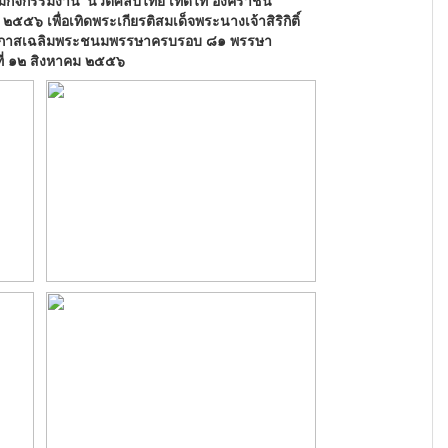
มกิจกรรมงาน“นวัตศิลป์ไทย เทิดไท้ องค์ราชินี”
 ๒๕๕๖ เพื่อเทิดพระเกียรติสมเด็จพระนางเจ้าสิริกิติ์
รกาส
เฉลิมพระชนมพรรษาครบรอบ ๘๑ พรรษา
นที่ ๑๒ สิงหาคม ๒๕๕๖