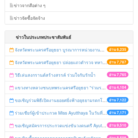
ข่าวจากสือต่าง ๆ
ข่าวจัดซื้อจัดจ้าง
ข่าวในประเภทประชาสัมพันธ์
จังหวัดพระนครศรีอยุธยา บูรณาการหน่วยงานที่เกี่ยวข้อง ลงพื้นที่จัดระเบียบและดำเนินมาตรการตามบทลงโทษสูงสุดกับผู้ประกอบการร้านค้าที่ยังฝ่าฝืนตั้งร้านค้ารุกล้ำเขตพื้นที่ทางหลวง เตรียมความปลอดภัยก่อนเทศกาลสงกรานต์
อ่าน 6,235
จังหวัดพระนครศรีอยุธยา ปล่อยแถวตำรวจ ทหาร ฝ่ายปกครอง กว่า 100 นาย ตรวจเข้มท่ารถสาธารณะ สถานีขนส่งรถโดยสาร วินรถตู้ และสถานีรถไฟ เตรียมรับมือเทศกาลสงกรานต์
อ่าน 7,787
วิธีเล่นสงกรานต์สร้างสรรค์ ร่วมใจกันรักน้ำ
อ่าน 7,765
แขวงทางหลวงชนบทพระนครศรีอยุธยา "ร่วมรณรงค์ ขับช้า เปิดไฟหน้า คาดเข็มขัด" เทศกาลสงกรานต์ ปี 2561
อ่าน 4,104
ขอเชิญร่วมพิธีเปิดงานยอยศยิ่งฟ้าอยุธยามรดกโลก
อ่าน 7,122
ร่วมเชียร์ผู้เข้าประกวด Miss Ayutthaya ในวันที่ 15 ธันวาคม 2560
อ่าน 7,171
ขอเชิญสมัครการประกวดแข่งขันวงดนตรี Ayutthaya battle of the bands
อ่าน 9,510
อ่าน 8,509