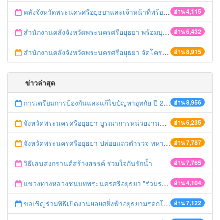
คลังจังหวัดพระนครศรีอยุธยาและเจ้าหน้าที่พร้อมด้วยคลังเขต ๑ เข้าร่วมกิจกรรมงาน“นวัตศิลป์ไทย เทิดไท้ องค์ราชินี”
อ่าน 4,115
สำนักงานคลังจังหวัดพระนครศรีอยุธยา พร้อมบุคลากรสำนักงานคลังจังหวัดพระนครศรีอยุธยา เข้าร่วมกิจกรรมเฉลิมพระเกียรติฯ “อนุรักษ์เอกลักษณ์ไทย ถวายองค์ราชินี”
อ่าน 6,432
สำนักงานคลังจังหวัดพระนครศรีอยุธยา จัดโครงการอบรม “เสริมสร้างความเข้าใจเกี่ยวกับระเบียบกระทรวงการคลังว่าด้วยเงินทดรองราชการเพื่อช่วยเหลือผู้ประสบภัยพิบัติ กรณีฉุกเฉิน พ.ศ. ๒๕๕๖
อ่าน 8,915
ข่าวล่าสุด
การเตรียมการป้องกันและแก้ไขปัญหาอุทกัย ปี 2561
อ่าน 8,956
จังหวัดพระนครศรีอยุธยา บูรณาการหน่วยงานที่เกี่ยวข้อง ลงพื้นที่จัดระเบียบและดำเนินมาตรการตามบทลงโทษสูงสุดกับผู้ประกอบการร้านค้าที่ยังฝ่าฝืนตั้งร้านค้ารุกล้ำเขตพื้นที่ทางหลวง เตรียมความปลอดภัยก่อนเทศกาลสงกรานต์
อ่าน 6,235
จังหวัดพระนครศรีอยุธยา ปล่อยแถวตำรวจ ทหาร ฝ่ายปกครอง กว่า 100 นาย ตรวจเข้มท่ารถสาธารณะ สถานีขนส่งรถโดยสาร วินรถตู้ และสถานีรถไฟ เตรียมรับมือเทศกาลสงกรานต์
อ่าน 7,787
วิธีเล่นสงกรานต์สร้างสรรค์ ร่วมใจกันรักน้ำ
อ่าน 7,765
แขวงทางหลวงชนบทพระนครศรีอยุธยา "ร่วมรณรงค์ ขับช้า เปิดไฟหน้า คาดเข็มขัด" เทศกาลสงกรานต์ ปี 2561
อ่าน 4,104
ขอเชิญร่วมพิธีเปิดงานยอยศยิ่งฟ้าอยุธยามรดกโลก
อ่าน 7,122