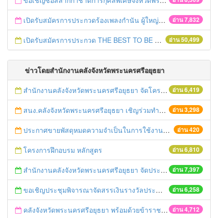
ขอเชิญซื้อสลากกาชาดการกุศลพิเศษจังหวัดพระนครศรีอยุธยา 2560
เปิดรับสมัครการประกวดร้องเพลงกำนัน ผู้ใหญ่บ้าน ฯลฯ
อ่าน 7,832
เปิดรับสมัครการประกวด THE BEST TO BE NUMBER ONE
อ่าน 50,499
ข่าวโดยสำนักงานคลังจังหวัดพระนครศรีอยุธยา
สำนักงานคลังจังหวัดพระนครศรีอยุธยา จัดโครงการฝึกอบรมเชิงปฏิบัติการ "การจัดซื้อจัดจ้างด้วยวิธีตลาดอิเล็กทรอนิกส์ (e-market)และวิธีประกวดราคาอิเล็กทรอนิกส์ (e-bidding)" ในวันที่ 4 เมษายน 2559 ณ อาคารราชภัฎ 100ปี ชั้น 2 มหาวิทยาลัยราชภัฎพระนครศรีอยุธยา
อ่าน 6,419
สนง.คลังจังหวัดพระนครศรีอยุธยา เชิญร่วมทำบุญตักบาตร วันศุกร์ที่ 12 กันยายน 2557 ณ บริเวณตลาดนัด หลังอาคาร 7 ชั้น ศูนย์ราชการจังหวัดพระนครศรีอยุธยา
อ่าน 3,298
ประกาศขายพัสดุหมดความจำเป็นในการใช้งานของสำนักงานคลังจังหวัดพระนครศรีอยุธยา
อ่าน 420
โครงการฝึกอบรม หลักสูตร
อ่าน 6,810
สำนักงานคลังจังหวัดพระนครศรีอยุธยา จัดประชุมคณะกรรมการพิจารณากิจกรรมทางเศรษฐกิจ GPP ครั้งที่ ๑/๒๕๕๖
อ่าน 7,397
ขอเชิญประชุมพิจารณาจัดสรรเงินรางวัลประจำปีงบประมาณ พ.ศ. 2554
อ่าน 6,258
คลังจังหวัดพระนครศรีอยุธยา พร้อมด้วยข้าราชการสำนักงานคลังจังหวัดพระนครศรีอยุธยา ร่วมพิธีเฉลิมพระเกียรติสมเด็จพระนางเจ้าฯ พระบรมราชินีนาถ เนื่องในโอกาสพระราชพิธีมหามงคลเฉลิมพระชนมพรรษา ๘๑ พรรษา
อ่าน 4,712