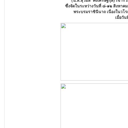
(น.ส.สุวิมล คงเศรษฐกุล) เข้าร่ว
ซึ่งจัดในระหว่างวันที่ ๘-๑๒ สิงหาคม
พระบรมราชินีนาถ เนื่องในวโ
เมื่อวั