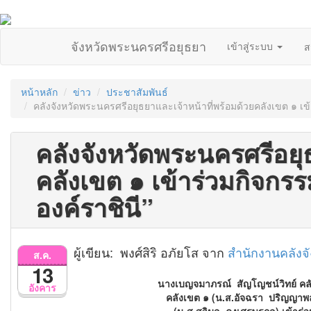
จังหวัดพระนครศรีอยุธยา
เข้าสู่ระบบ
ส
หน้าหลัก
ข่าว
ประชาสัมพันธ์
คลังจังหวัดพระนครศรีอยุธยาและเจ้าหน้าที่พร้อมด้วยคลังเขต ๑ เข้
คลังจังหวัดพระนครศรีอยุ
คลังเขต ๑ เข้าร่วมกิจกรร
องค์ราชินี”
ผู้เขียน: พงศ์สิริ อภัยโส จาก
สำนักงานคลังจ
ส.ค.
13
นางเบญจมาภรณ์ สัญโญชน์วิทย์ คลัง
อังคาร
คลังเขต ๑ (น.ส.อัจฉรา ปริญญา