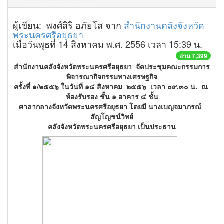
ผู้เขียน: พงศ์สิริ อภัยโส จาก
สำนักงานคลังจังหวัด
พระนครศรีอยุธยา
เมื่อวันพุธที่ 14 สิงหาคม พ.ศ. 2556 เวลา 15:39 น.
อ่าน 7,399
สำนักงานคลังจังหวัดพระนครศรีอยุธยา จัดประชุมคณะกรรมการ
พิจารณากิจกรรมทางเศรษฐกิจ
ครั้งที่ ๑/๒๕๕๖ ในวันที่ ๑๔ สิงหาคม ๒๕๕๖ เวลา ๐๙.๓๐ น. ณ
ห้องรับรอง ชั้น ๑ อาคาร ๔ ชั้น
ศาลากลางจังหวัดพระนครศรีอยุธยา โดยมี นางเบญจมาภรณ์
สัญโญชน์วิทย์
คลังจังหวัดพระนครศรีอยุธยา เป็นประธาน