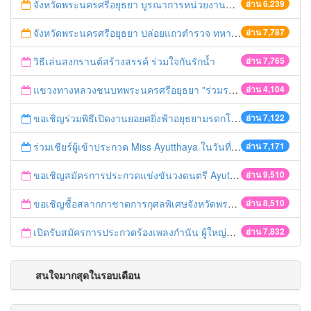
จังหวัดพระนครศรีอยุธยา บูรณาการหน่วยงานที่เกี่ยวข้อง ลงพื้นที่จัดระเบียบและดำเนินมาตรการตามบทลงโทษสูงสุดกับผู้ประกอบการร้านค้าที่ยังฝ่าฝืนตั้งร้านค้ารุกล้ำเขตพื้นที่ทางหลวง เตรียมความปลอดภัยก่อนเทศกาลสงกรานต์
อ่าน 6,239
จังหวัดพระนครศรีอยุธยา ปล่อยแถวตำรวจ ทหาร ฝ่ายปกครอง กว่า 100 นาย ตรวจเข้มท่ารถสาธารณะ สถานีขนส่งรถโดยสาร วินรถตู้ และสถานีรถไฟ เตรียมรับมือเทศกาลสงกรานต์
อ่าน 7,787
วิธีเล่นสงกรานต์สร้างสรรค์ ร่วมใจกันรักน้ำ
อ่าน 7,765
แขวงทางหลวงชนบทพระนครศรีอยุธยา "ร่วมรณรงค์ ขับช้า เปิดไฟหน้า คาดเข็มขัด" เทศกาลสงกรานต์ ปี 2561
อ่าน 4,104
ขอเชิญร่วมพิธีเปิดงานยอยศยิ่งฟ้าอยุธยามรดกโลก
อ่าน 7,122
ร่วมเชียร์ผู้เข้าประกวด Miss Ayutthaya ในวันที่ 15 ธันวาคม 2560
อ่าน 7,171
ขอเชิญสมัครการประกวดแข่งขันวงดนตรี Ayutthaya battle of the bands
อ่าน 9,510
ขอเชิญซื้อสลากกาชาดการกุศลพิเศษจังหวัดพระนครศรีอยุธยา 2560
อ่าน 8,510
เปิดรับสมัครการประกวดร้องเพลงกำนัน ผู้ใหญ่บ้าน ฯลฯ
อ่าน 7,832
สนใจมากสุดในรอบเดือน