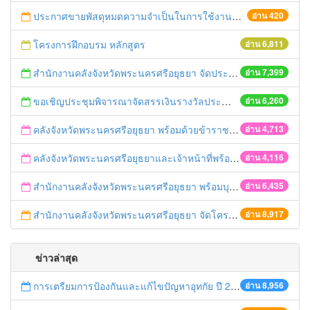
ประกาศขายพัสดุหมดความจำเป็นในการใช้งานของสำนักงานคลังจังหวัดพระนครศรีอยุธยา
อ่าน 420
โครงการฝึกอบรม หลักสูตร
อ่าน 6,811
สำนักงานคลังจังหวัดพระนครศรีอยุธยา จัดประชุมคณะกรรมการพิจารณากิจกรรมทางเศรษฐกิจ GPP ครั้งที่ ๑/๒๕๕๖
อ่าน 7,399
ขอเชิญประชุมพิจารณาจัดสรรเงินรางวัลประจำปีงบประมาณ พ.ศ. 2554
อ่าน 6,260
คลังจังหวัดพระนครศรีอยุธยา พร้อมด้วยข้าราชการสำนักงานคลังจังหวัดพระนครศรีอยุธยา ร่วมพิธีเฉลิมพระเกียรติสมเด็จพระนางเจ้าฯ พระบรมราชินีนาถ เนื่องในโอกาสพระราชพิธีมหามงคลเฉลิมพระชนมพรรษา ๘๑ พรรษา
อ่าน 4,713
คลังจังหวัดพระนครศรีอยุธยาและเจ้าหน้าที่พร้อมด้วยคลังเขต ๑ เข้าร่วมกิจกรรมงาน“นวัตศิลป์ไทย เทิดไท้ องค์ราชินี”
อ่าน 4,116
สำนักงานคลังจังหวัดพระนครศรีอยุธยา พร้อมบุคลากรสำนักงานคลังจังหวัดพระนครศรีอยุธยา เข้าร่วมกิจกรรมเฉลิมพระเกียรติฯ “อนุรักษ์เอกลักษณ์ไทย ถวายองค์ราชินี”
อ่าน 6,435
สำนักงานคลังจังหวัดพระนครศรีอยุธยา จัดโครงการอบรม “เสริมสร้างความเข้าใจเกี่ยวกับระเบียบกระทรวงการคลังว่าด้วยเงินทดรองราชการเพื่อช่วยเหลือผู้ประสบภัยพิบัติ กรณีฉุกเฉิน พ.ศ. ๒๕๕๖
อ่าน 8,917
ข่าวล่าสุด
การเตรียมการป้องกันและแก้ไขปัญหาอุทกัย ปี 2561
อ่าน 8,956