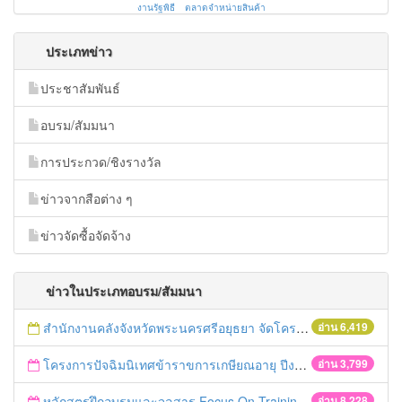
งานรัฐพิธี
ตลาดจำหน่ายสินค้า
ประเภทข่าว
ประชาสัมพันธ์
อบรม/สัมมนา
การประกวด/ชิงรางวัล
ข่าวจากสือต่าง ๆ
ข่าวจัดซื้อจัดจ้าง
ข่าวในประเภทอบรม/สัมมนา
สำนักงานคลังจังหวัดพระนครศรีอยุธยา จัดโครงการฝึกอบรมเชิงปฏิบัติการ "การจัดซื้อจัดจ้างด้วยวิธีตลาดอิเล็กทรอนิกส์ (e-market)และวิธีประกวดราคาอิเล็กทรอนิกส์ (e-bidding)" ในวันที่ 4 เมษายน 2559 ณ อาคารราชภัฎ 100ปี ชั้น 2 มหาวิทยาลัยราชภัฎพระนครศรีอยุธยา
อ่าน 6,419
โครงการปัจฉิมนิเทศข้าราขการเกษียณอายุ ปีงบประมาณ พ.ศ. 2559
อ่าน 3,799
หลักสูตรฝึกอบรมและจุลสาร Focus On Training
อ่าน 8,228