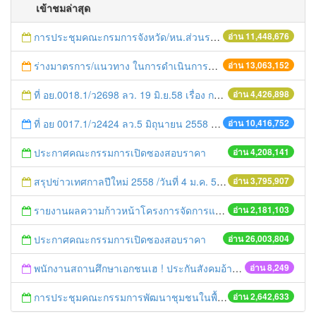
เข้าชมล่าสุด
การประชุมคณะกรมการจังหวัด/หน.ส่วนราชการประจำเดือน มิถุนายน 2558
อ่าน 11,448,676
ร่างมาตรการ/แนวทาง ในการดำเนินการประกอบการตรวจราชการแบบบูรณาการ
อ่าน 13,063,152
ที่ อย.0018.1/ว2698 ลว. 19 มิ.ย.58 เรื่อง การแก้ไขปัญหาหนี้สินให้แก่เกษตรกร
อ่าน 4,426,898
ที่ อย 0017.1/ว2424 ลว.5 มิถุนายน 2558 เรื่อง แจ้งกำหนดตรวจประเมินและให้คะแนนหน่วยงานที่สมัครเข้าร่วมโครงการพัฒนาหน่วยงานต้นแบบในการจัดตั้งศูนย์ข้อมูลข่าวสารของราชการฯ ประจำปีงบประมาณ พ.ศ. 2558
อ่าน 10,416,752
ประกาศคณะกรรมการเปิดซองสอบราคา
อ่าน 4,208,141
สรุปข่าวเทศกาลปีใหม่ 2558 /วันที่ 4 ม.ค. 58
อ่าน 3,795,907
รายงานผลความก้าวหน้าโครงการจัดการแก้ไขปัญหาขยะ สัปดาห์ที่ 9/2558
อ่าน 2,181,103
ประกาศคณะกรรมการเปิดซองสอบราคา
อ่าน 26,003,804
พนักงานสถานศึกษาเอกชนเฮ ! ประกันสังคมอ้าแขนรับเข้าระบบ
อ่าน 8,249
การประชุมคณะกรรมการพัฒนาชุมชนในพื้นที่รอบโรงไฟฟ้า (คพรฟ.) ครั้งที่ 2/2558 กองทุนพัฒนาไฟฟ้าบริษัท โรจนะเพาเวอร์ จำกัด
อ่าน 2,642,633