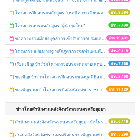
โครงการฝึกอบรมหลักสูตร "เทคนิคการเขียนผลงานทางวิชาการ" รุ่นที่ 2
อ่าน 9,584
โครงการอบรมหลักสูตร "ผู้นำยุคใหม่"
อ่าน 7,480
ขอความร่วมมือส่งบุคลากรเข้ารับการอบรมและเผยแพร่ข่าวอบรม ประจำปี 2558
อ่าน 10,491
โครงการ e-learning หลักสูตรการจัดทำแผนพัฒนาจังหวัด
อ่าน 9,119
เรียนเชิญเข้าร่วมโครงการอบรมจดหมายเหตุประจำปี 2558 ของสมาคมจดหมายเหตุสยาม
อ่าน 7,566
ขอเชิญเข้าร่วมโครงการฝึกอบรมของมูลนิธิสมาคมนักเรียนทุนรัฐบาลไทย
อ่าน 8,450
ขอเชิญร่วมเข้าโครงการปัจฉิมนิเทศข้าราชการเกษียณอายุ ปี 2558
อ่าน 11,128
ข่าวโดยสำนักงานคลังจังหวัดพระนครศรีอยุธยา
สำนักงานคลังจังหวัดพระนครศรีอยุธยา จัดโครงการฝึกอบรมเชิงปฏิบัติการ "การจัดซื้อจัดจ้างด้วยวิธีตลาดอิเล็กทรอนิกส์ (e-market)และวิธีประกวดราคาอิเล็กทรอนิกส์ (e-bidding)" ในวันที่ 4 เมษายน 2559 ณ อาคารราชภัฎ 100ปี ชั้น 2 มหาวิทยาลัยราชภัฎพระนครศรีอยุธยา
อ่าน 6,419
สนง.คลังจังหวัดพระนครศรีอยุธยา เชิญร่วมทำบุญตักบาตร วันศุกร์ที่ 12 กันยายน 2557 ณ บริเวณตลาดนัด หลังอาคาร 7 ชั้น ศูนย์ราชการจังหวัดพระนครศรีอยุธยา
อ่าน 3,298