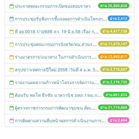
ประกาศคณะกรรมการเปิดซองสอบราคา
อ่าน 25,980,856
การประชุมรับฟังการชี้แจงผลการดำเนินโครงการ/กิจกรรมตามประเด็นการตรวจราชการ
อ่าน 2,413
ที่ อย.0018.1/ว2698 ลว. 19 มิ.ย.58 เรื่อง การแก้ไขปัญหาหนี้สินให้แก่เกษตรกร
อ่าน 4,417,126
การประชุมคณะกรมการจังหวัด/หน.ส่วนราชการประจำเดือน มิถุนายน 2558
อ่าน 11,410,147
ร่างมาตรการ/แนวทาง ในการดำเนินการประกอบการตรวจราชการแบบบูรณาการ
อ่าน 12,992,817
สรุปข่าวเทศกาลปีใหม่ 2558 /วันที่ 4 ม.ค. 58
อ่าน 3,776,587
รายงานผลความก้าวหน้าโครงการจัดการแก้ไขปัญหาขยะ สัปดาห์ที่ 9/2558
อ่าน 2,176,735
ต้อนรับ พลโท ธีรชัย นาควานิช มทภ.1/ผบ.กกล.รส.ทภ.1 และคณะ ในการตรวจเยี่ยมศูนย์ดำรงธรรมจังหวัดพระนครศรีอยุธยา
อ่าน 861,923
ผู้ตรวจราชการกรมการพัฒนาชุมชน คัดเลือกข้าราชการและลูกจ้างดีเด่น และหน่วยงานพัฒนาชุมชนใสสะอาด ประจำปี ๒๕๕๔
อ่าน 21,774,869
การติดตามความคืบหน้าผลการดำเนินงานการติดตามการประชุมร่วมภาครัฐและเอกชน เพื่อแก้ไขปัญหาทางเศรษฐกิจในส่วนภูมิภาค
อ่าน 2,404