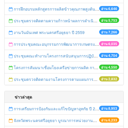
การฝึกอบรมหลักสูตรการผลิตข้าวคุณภาพสูงต้นทุนต่ำ ปี 2559
อ่าน 6,646
ประชุมตรวจติดตามความก้าวหน้าผลการดำเนินงานขับเคลื่อนนโยบายของกระทรวงเกษตรและสหกรณ์แบบเบ็ดเสร็จ
อ่าน 5,753
งานวันมันเทศ พระนครศรีอยุธยา ปี 2559
อ่าน 7,266
การประชุมคณะอนุกรรมการพัฒนาการเกษตรและสหกรณ์จังหวัดพระนครศรีอยุธยา
อ่าน 6,035
ประชุมคณะทำงานโครงการสนับสนุนการปฏิบัติงานเฝ้าระวังและควบคุมมาตรฐานสินค้าเกษตรระดับจังหวัด
อ่าน 4,704
โครงการสัมมนาเชื่อมโยงเครือข่ายการผลิต การตลาดสินค้าเกษตรและอาหารปลอดภัย
อ่าน 4,550
ประชุมตรวจติดตามงานโครงการตามแผนการตรวจของผู้ตรวจราชการกระทรวงเกษตรและสหกรณ์ เขต 1
อ่าน 2,832
ข่าวล่าสุด
การเตรียมการป้องกันและแก้ไขปัญหาอุทกัย ปี 2561
อ่าน 8,953
จังหวัดพระนครศรีอยุธยา บูรณาการหน่วยงานที่เกี่ยวข้อง ลงพื้นที่จัดระเบียบและดำเนินมาตรการตามบทลงโทษสูงสุดกับผู้ประกอบการร้านค้าที่ยังฝ่าฝืนตั้งร้านค้ารุกล้ำเขตพื้นที่ทางหลวง เตรียมความปลอดภัยก่อนเทศกาลสงกรานต์
อ่าน 6,233