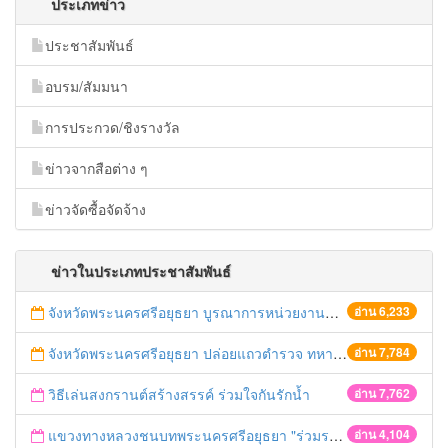
ประเภทข่าว
ประชาสัมพันธ์
อบรม/สัมมนา
การประกวด/ชิงรางวัล
ข่าวจากสือต่าง ๆ
ข่าวจัดซื้อจัดจ้าง
ข่าวในประเภทประชาสัมพันธ์
จังหวัดพระนครศรีอยุธยา บูรณาการหน่วยงานที่เกี่ยวข้อง ลงพื้นที่จัดระเบียบและดำเนินมาตรการตามบทลงโทษสูงสุดกับผู้ประกอบการร้านค้าที่ยังฝ่าฝืนตั้งร้านค้ารุกล้ำเขตพื้นที่ทางหลวง เตรียมความปลอดภัยก่อนเทศกาลสงกรานต์
อ่าน 6,233
จังหวัดพระนครศรีอยุธยา ปล่อยแถวตำรวจ ทหาร ฝ่ายปกครอง กว่า 100 นาย ตรวจเข้มท่ารถสาธารณะ สถานีขนส่งรถโดยสาร วินรถตู้ และสถานีรถไฟ เตรียมรับมือเทศกาลสงกรานต์
อ่าน 7,784
วิธีเล่นสงกรานต์สร้างสรรค์ ร่วมใจกันรักน้ำ
อ่าน 7,762
แขวงทางหลวงชนบทพระนครศรีอยุธยา "ร่วมรณรงค์ ขับช้า เปิดไฟหน้า คาดเข็มขัด" เทศกาลสงกรานต์ ปี 2561
อ่าน 4,104