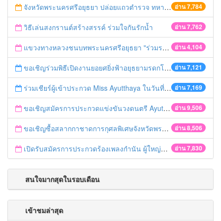
จังหวัดพระนครศรีอยุธยา ปล่อยแถวตำรวจ ทหาร ฝ่ายปกครอง กว่า 100 นาย ตรวจเข้มท่ารถสาธารณะ สถานีขนส่งรถโดยสาร วินรถตู้ และสถานีรถไฟ เตรียมรับมือเทศกาลสงกรานต์
อ่าน 7,784
วิธีเล่นสงกรานต์สร้างสรรค์ ร่วมใจกันรักน้ำ
อ่าน 7,762
แขวงทางหลวงชนบทพระนครศรีอยุธยา "ร่วมรณรงค์ ขับช้า เปิดไฟหน้า คาดเข็มขัด" เทศกาลสงกรานต์ ปี 2561
อ่าน 4,104
ขอเชิญร่วมพิธีเปิดงานยอยศยิ่งฟ้าอยุธยามรดกโลก
อ่าน 7,121
ร่วมเชียร์ผู้เข้าประกวด Miss Ayutthaya ในวันที่ 15 ธันวาคม 2560
อ่าน 7,169
ขอเชิญสมัครการประกวดแข่งขันวงดนตรี Ayutthaya battle of the bands
อ่าน 9,506
ขอเชิญซื้อสลากกาชาดการกุศลพิเศษจังหวัดพระนครศรีอยุธยา 2560
อ่าน 8,506
เปิดรับสมัครการประกวดร้องเพลงกำนัน ผู้ใหญ่บ้าน ฯลฯ
อ่าน 7,830
สนใจมากสุดในรอบเดือน
เข้าชมล่าสุด