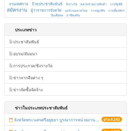
งานเทศกาล
ป้ายประชาสัมพันธ์
รับรางวัล
ตลาดจำหน่ายสินค้า
งานรัฐพิธี
สมัครงาน
ผู้ว่าราชการจังหวัด
แม่บ้านมหาดไทย
การปลูกพืช
การเลี้ยงสัตว์
ปั่นเพื่อพ่อ
อาชีพเสริม
ประเภทข่าว
ประชาสัมพันธ์
อบรม/สัมมนา
การประกวด/ชิงรางวัล
ข่าวจากสือต่าง ๆ
ข่าวจัดซื้อจัดจ้าง
ข่าวในประเภทประชาสัมพันธ์
จังหวัดพระนครศรีอยุธยา บูรณาการหน่วยงานที่เกี่ยวข้อง ลงพื้นที่จัดระเบียบและดำเนินมาตรการตามบทลงโทษสูงสุดกับผู้ประกอบการร้านค้าที่ยังฝ่าฝืนตั้งร้านค้ารุกล้ำเขตพื้นที่ทางหลวง เตรียมความปลอดภัยก่อนเทศกาลสงกรานต์
อ่าน 6,242