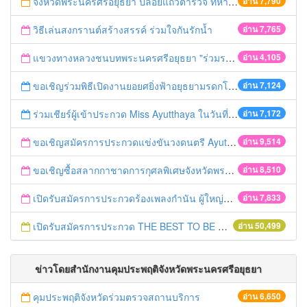
จังหวัดพระนครศรีอยุธยา ปล่อยแถวตำรวจ ทหาร ฝ่ายปกครอง กว่า 100 นาย ตรวจเข้มท่ารถสาธารณะ สถานีขนส่งรถโดยสาร วินรถตู้ และสถานีรถไฟ เตรียมรับมือเทศกาลสงกรานต์
อ่าน 7,790
วิธีเล่นสงกรานต์สร้างสรรค์ ร่วมใจกันรักน้ำ
อ่าน 7,765
แขวงทางหลวงชนบทพระนครศรีอยุธยา "ร่วมรณรงค์ ขับช้า เปิดไฟหน้า คาดเข็มขัด" เทศกาลสงกรานต์ ปี 2561
อ่าน 4,105
ขอเชิญร่วมพิธีเปิดงานยอยศยิ่งฟ้าอยุธยามรดกโลก
อ่าน 7,124
ร่วมเชียร์ผู้เข้าประกวด Miss Ayutthaya ในวันที่ 15 ธันวาคม 2560
อ่าน 7,172
ขอเชิญสมัครการประกวดแข่งขันวงดนตรี Ayutthaya battle of the bands
อ่าน 9,514
ขอเชิญซื้อสลากกาชาดการกุศลพิเศษจังหวัดพระนครศรีอยุธยา 2560
อ่าน 8,510
เปิดรับสมัครการประกวดร้องเพลงกำนัน ผู้ใหญ่บ้าน ฯลฯ
อ่าน 7,833
เปิดรับสมัครการประกวด THE BEST TO BE NUMBER ONE
อ่าน 50,499
ข่าวโดยสำนักงานคุมประพฤติจังหวัดพระนครศรีอยุธยา
คุมประพฤติจังหวัดร่วมตรวจสถานบริการ
อ่าน 6,650