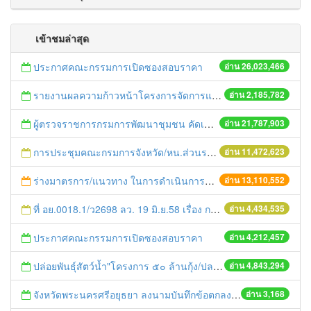
เข้าชมล่าสุด
ประกาศคณะกรรมการเปิดซองสอบราคา
อ่าน 26,023,466
รายงานผลความก้าวหน้าโครงการจัดการแก้ไขปัญหาขยะ สัปดาห์ที่ 9/2558
อ่าน 2,185,782
ผู้ตรวจราชการกรมการพัฒนาชุมชน คัดเลือกข้าราชการและลูกจ้างดีเด่น และหน่วยงานพัฒนาชุมชนใสสะอาด ประจำปี ๒๕๕๔
อ่าน 21,787,903
การประชุมคณะกรมการจังหวัด/หน.ส่วนราชการประจำเดือน มิถุนายน 2558
อ่าน 11,472,623
ร่างมาตรการ/แนวทาง ในการดำเนินการประกอบการตรวจราชการแบบบูรณาการ
อ่าน 13,110,552
ที่ อย.0018.1/ว2698 ลว. 19 มิ.ย.58 เรื่อง การแก้ไขปัญหาหนี้สินให้แก่เกษตรกร
อ่าน 4,434,535
ประกาศคณะกรรมการเปิดซองสอบราคา
อ่าน 4,212,457
ปล่อยพันธุ์สัตว์น้ำ"โครงการ ๕๐ ล้านกุ้ง/ปลา ฟื้นชีวิตใหม่ให้เจ้าพระยา
อ่าน 4,843,294
จังหวัดพระนครศรีอยุธยา ลงนามบันทึกข้อตกลง (MOU) ว่าด้วยความร่วมมือในการอนุรักษ์ การป้องกันและปราบปรามการตัดไม้ทำลายป่า
อ่าน 3,168