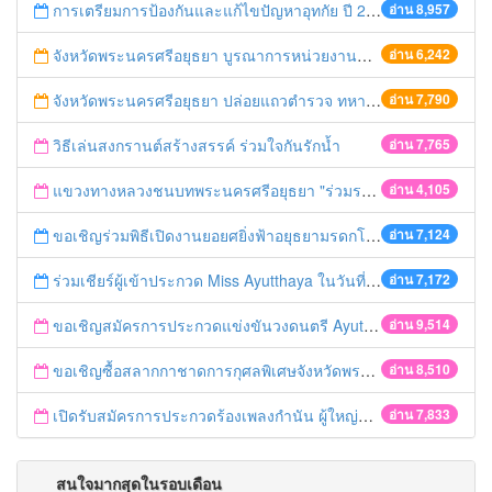
การเตรียมการป้องกันและแก้ไขปัญหาอุทกัย ปี 2561
อ่าน 8,957
จังหวัดพระนครศรีอยุธยา บูรณาการหน่วยงานที่เกี่ยวข้อง ลงพื้นที่จัดระเบียบและดำเนินมาตรการตามบทลงโทษสูงสุดกับผู้ประกอบการร้านค้าที่ยังฝ่าฝืนตั้งร้านค้ารุกล้ำเขตพื้นที่ทางหลวง เตรียมความปลอดภัยก่อนเทศกาลสงกรานต์
อ่าน 6,242
จังหวัดพระนครศรีอยุธยา ปล่อยแถวตำรวจ ทหาร ฝ่ายปกครอง กว่า 100 นาย ตรวจเข้มท่ารถสาธารณะ สถานีขนส่งรถโดยสาร วินรถตู้ และสถานีรถไฟ เตรียมรับมือเทศกาลสงกรานต์
อ่าน 7,790
วิธีเล่นสงกรานต์สร้างสรรค์ ร่วมใจกันรักน้ำ
อ่าน 7,765
แขวงทางหลวงชนบทพระนครศรีอยุธยา "ร่วมรณรงค์ ขับช้า เปิดไฟหน้า คาดเข็มขัด" เทศกาลสงกรานต์ ปี 2561
อ่าน 4,105
ขอเชิญร่วมพิธีเปิดงานยอยศยิ่งฟ้าอยุธยามรดกโลก
อ่าน 7,124
ร่วมเชียร์ผู้เข้าประกวด Miss Ayutthaya ในวันที่ 15 ธันวาคม 2560
อ่าน 7,172
ขอเชิญสมัครการประกวดแข่งขันวงดนตรี Ayutthaya battle of the bands
อ่าน 9,514
ขอเชิญซื้อสลากกาชาดการกุศลพิเศษจังหวัดพระนครศรีอยุธยา 2560
อ่าน 8,510
เปิดรับสมัครการประกวดร้องเพลงกำนัน ผู้ใหญ่บ้าน ฯลฯ
อ่าน 7,833
สนใจมากสุดในรอบเดือน