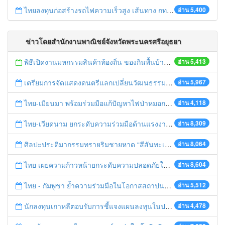
ไทยลงทุนก่อสร้างรถไฟความเร็วสูง เส้นทาง กทม.-นครราชสีมา
อ่าน 5,400
ข่าวโดยสำนักงานพาณิชย์จังหวัดพระนครศรีอยุธยา
พิธีเปิดงานมหกรรมสินค้าท้องถิ่น ของกินพื้นบ้าน งานสรงน้ำหลวงปู่ทวด และเปิดศูนย์เครือข่ายธุรกิจ Biz Club จังหวัดพระนครศรีอยุธยา
อ่าน 5,413
เตรียมการจัดแสดงดนตรีแลกเปลี่ยนวัฒนธรรมไทย-บรูไนฯ "อาไล พาเพลิน”
อ่าน 5,967
ไทย-เมียนมา พร้อมร่วมมือแก้ปัญหาไฟป่าหมอกควัน เตรียมพร้อมเปิดช่องทางห้วยต้นนุ่นเป็นด่านถาวร
อ่าน 4,118
ไทย-เวียดนาม ยกระดับความร่วมมือด้านแรงงานระหว่างประเทศสู่การพัฒนาที่ยั่งยืน
อ่าน 8,309
ศิลปะประติมากรรมทรายริมชายหาด “สีสันทะเลชุมพร สู่อาเซียน”
อ่าน 8,064
ไทย เผยความก้าวหน้ายกระดับความปลอดภัยในการทำงานสู่มาตรฐานสากล
อ่าน 8,604
ไทย - กัมพูชา ย้ำความร่วมมือในโอกาสสถาปนาความสัมพันธ์ทางการทูตครบรอบ 65 ปี
อ่าน 5,512
นักลงทุนเกาหลีตอบรับการชี้แจงแผนลงทุนในประเทศไทย
อ่าน 4,478