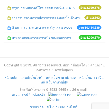
สรุปข่าวเทศกาลปีใหม่ 2558 /วันที่ 4 ม.ค. 58
อ่าน 3,790,678
รายงานสถานการณ์การความเค็มแม่น้ำเจ้าพระยา ประจำวันที่ 10 มีนาคม 2557
อ่าน 2,662
ที่ อย 0017.1/ว2424 ลว.5 มิถุนายน 2558 เรื่อง แจ้งกำหนดตรวจประเมินและให้คะแนนหน่วยงานที่สมัครเข้าร่วมโครงการพัฒนาหน่วยงานต้นแบบในการจัดตั้งศูนย์ข้อมูลข่าวสารของราชการฯ ประจำปีงบประมาณ พ.ศ. 2558
อ่าน 10,414,839
ประกาศคณะกรรมการเปิดซองสอบราคา
อ่าน 4,206,870
Copyright © 2013. All rights reserved. พัฒนาข้อมูลโดย : สำนักงาน
จังหวัดพระนครศรีอยุธยา
หน้าหลัก
แผนผังเว็บไซต์
หน้าเว็บภาษาอังกฤษ
หน้าเว็บภาษาจีน
หน้าเว็บภาษาญี่ปุ่น
โทรศัพท์/โทรสาร 0-3533-5665 ต่อ 26 e-mail :
ayutthaya@moi.go.th
ช่วยเหลือ
นโยบายของเว็บไซต์