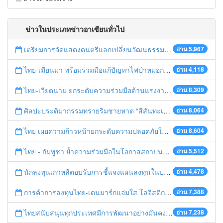
ข่าวในประเภทข่าวอาเซียนทั่วไป
เตรียมการจัดแสดงดนตรีแลกเปลี่ยนวัฒนธรรมไทย-บรูไนฯ "อาไล พาเพลิน”
อ่าน 5,967
ไทย-เมียนมา พร้อมร่วมมือแก้ปัญหาไฟป่าหมอกควัน เตรียมพร้อมเปิดช่องทางห้วยต้นนุ่นเป็นด่านถาวร
อ่าน 4,118
ไทย-เวียดนาม ยกระดับความร่วมมือด้านแรงงานระหว่างประเทศสู่การพัฒนาที่ยั่งยืน
อ่าน 8,309
ศิลปะประติมากรรมทรายริมชายหาด “สีสันทะเลชุมพร สู่อาเซียน”
อ่าน 8,064
ไทย เผยความก้าวหน้ายกระดับความปลอดภัยในการทำงานสู่มาตรฐานสากล
อ่าน 8,604
ไทย - กัมพูชา ย้ำความร่วมมือในโอกาสสถาปนาความสัมพันธ์ทางการทูตครบรอบ 65 ปี
อ่าน 5,512
นักลงทุนเกาหลีตอบรับการชี้แจงแผนลงทุนในประเทศไทย
อ่าน 4,478
การค้าการลงทุนไทย-เดนมาร์กแจ่มใส โลจิสติกส์ไทยโดดเด่นในภูมิภาค
อ่าน 7,388
ไทยสนับสนุนทุกประเทศมีการพัฒนาอย่างมั่นคง มั่งคั่ง ยั่งยืน ในการประชุม Boao Forum for Asia
อ่าน 7,238