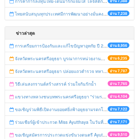
การค้าการลงทุนไทย-เดนมาร์กแจ่มใส โลจิสติกส์ไทยโดดเด่นในภูมิภาค
อ่าน 7,388
ไทยสนับสนุนทุกประเทศมีการพัฒนาอย่างมั่นคง มั่งคั่ง ยั่งยืน ในการประชุม Boao Forum for Asia
อ่าน 7,238
ข่าวล่าสุด
การเตรียมการป้องกันและแก้ไขปัญหาอุทกัย ปี 2561
อ่าน 8,956
จังหวัดพระนครศรีอยุธยา บูรณาการหน่วยงานที่เกี่ยวข้อง ลงพื้นที่จัดระเบียบและดำเนินมาตรการตามบทลงโทษสูงสุดกับผู้ประกอบการร้านค้าที่ยังฝ่าฝืนตั้งร้านค้ารุกล้ำเขตพื้นที่ทางหลวง เตรียมความปลอดภัยก่อนเทศกาลสงกรานต์
อ่าน 6,235
จังหวัดพระนครศรีอยุธยา ปล่อยแถวตำรวจ ทหาร ฝ่ายปกครอง กว่า 100 นาย ตรวจเข้มท่ารถสาธารณะ สถานีขนส่งรถโดยสาร วินรถตู้ และสถานีรถไฟ เตรียมรับมือเทศกาลสงกรานต์
อ่าน 7,787
วิธีเล่นสงกรานต์สร้างสรรค์ ร่วมใจกันรักน้ำ
อ่าน 7,765
แขวงทางหลวงชนบทพระนครศรีอยุธยา "ร่วมรณรงค์ ขับช้า เปิดไฟหน้า คาดเข็มขัด" เทศกาลสงกรานต์ ปี 2561
อ่าน 4,104
ขอเชิญร่วมพิธีเปิดงานยอยศยิ่งฟ้าอยุธยามรดกโลก
อ่าน 7,122
ร่วมเชียร์ผู้เข้าประกวด Miss Ayutthaya ในวันที่ 15 ธันวาคม 2560
อ่าน 7,171
ขอเชิญสมัครการประกวดแข่งขันวงดนตรี Ayutthaya battle of the bands
อ่าน 9,510