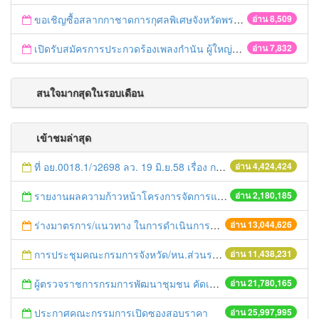
ขอเชิญซื้อสลากกาชาดการกุศลพิเศษจังหวัดพระนครศรีอยุธยา 2560
อ่าน 8,509
เปิดรับสมัครการประกวดร้องเพลงกำนัน ผู้ใหญ่บ้าน ฯลฯ
อ่าน 7,832
สนใจมากสุดในรอบเดือน
เข้าชมล่าสุด
ที่ อย.0018.1/ว2698 ลว. 19 มิ.ย.58 เรื่อง การแก้ไขปัญหาหนี้สินให้แก่เกษตรกร
อ่าน 4,424,424
รายงานผลความก้าวหน้าโครงการจัดการแก้ไขปัญหาขยะ สัปดาห์ที่ 9/2558
อ่าน 2,180,185
ร่างมาตรการ/แนวทาง ในการดำเนินการประกอบการตรวจราชการแบบบูรณาการ
อ่าน 13,044,626
การประชุมคณะกรมการจังหวัด/หน.ส่วนราชการประจำเดือน มิถุนายน 2558
อ่าน 11,438,231
ผู้ตรวจราชการกรมการพัฒนาชุมชน คัดเลือกข้าราชการและลูกจ้างดีเด่น และหน่วยงานพัฒนาชุมชนใสสะอาด ประจำปี ๒๕๕๔
อ่าน 21,780,165
ประกาศคณะกรรมการเปิดซองสอบราคา
อ่าน 25,997,995