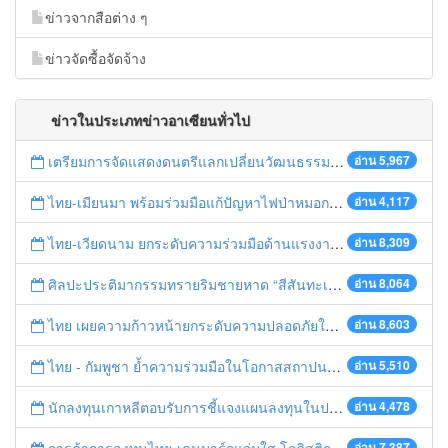
ข่าวจากสือต่าง ๆ
ข่าวจัดซื้อจัดจ้าง
ข่าวในประเภทข่าวอาเซียนทั่วไป
เตรียมการจัดแสดงดนตรีแลกเปลี่ยนวัฒนธรรมไทย-บรูไนฯ "อาไล พาเพลิน”
อ่าน 5,967
ไทย-เมียนมา พร้อมร่วมมือแก้ปัญหาไฟป่าหมอกควัน เตรียมพร้อมเปิดช่องทางห้วยต้นนุ่นเป็นด่านถาวร
อ่าน 4,117
ไทย-เวียดนาม ยกระดับความร่วมมือด้านแรงงานระหว่างประเทศสู่การพัฒนาที่ยั่งยืน
อ่าน 8,309
ศิลปะประติมากรรมทรายริมชายหาด “สีสันทะเลชุมพร สู่อาเซียน”
อ่าน 8,064
ไทย เผยความก้าวหน้ายกระดับความปลอดภัยในการทำงานสู่มาตรฐานสากล
อ่าน 8,603
ไทย - กัมพูชา ย้ำความร่วมมือในโอกาสสถาปนาความสัมพันธ์ทางการทูตครบรอบ 65 ปี
อ่าน 5,510
นักลงทุนเกาหลีตอบรับการชี้แจงแผนลงทุนในประเทศไทย
อ่าน 4,478
อ่าน 7,387