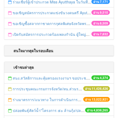
ร่วมเชียร์ผู้เข้าประกวด Miss Ayutthaya ในวันที่ 15 ธันวาคม 2560
อ่าน 7,171
ขอเชิญสมัครการประกวดแข่งขันวงดนตรี Ayutthaya battle of the bands
อ่าน 9,510
ขอเชิญซื้อสลากกาชาดการกุศลพิเศษจังหวัดพระนครศรีอยุธยา 2560
อ่าน 8,509
เปิดรับสมัครการประกวดร้องเพลงกำนัน ผู้ใหญ่บ้าน ฯลฯ
อ่าน 7,832
สนใจมากสุดในรอบเดือน
เข้าชมล่าสุด
สนง.สวัสดิการและคุ้มครองแรงงานฯ ขอประชาสัมพันธ์ เรื่องอัตราค่าจ้างตามมาตรฐานฝีมือ
อ่าน 4,374
การประชุมคณะกรมการจังหวัด/หน.ส่วนราชการประจำเดือน มิถุนายน 2558
อ่าน 11,426,426
ร่างมาตรการ/แนวทาง ในการดำเนินการประกอบการตรวจราชการแบบบูรณาการ
อ่าน 13,022,921
ปล่อยพันธุ์สัตว์น้ำ"โครงการ ๕๐ ล้านกุ้ง/ปลา ฟื้นชีวิตใหม่ให้เจ้าพระยา
อ่าน 4,838,265