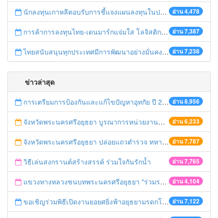
นักลงทุนเกาหลีตอบรับการชี้แจงแผนลงทุนในประเทศไทย
อ่าน 4,478
การค้าการลงทุนไทย-เดนมาร์กแจ่มใส โลจิสติกส์ไทยโดดเด่นในภูมิภาค
อ่าน 7,387
ไทยสนับสนุนทุกประเทศมีการพัฒนาอย่างมั่นคง มั่งคั่ง ยั่งยืน ในการประชุม Boao Forum for Asia
อ่าน 7,238
ข่าวล่าสุด
การเตรียมการป้องกันและแก้ไขปัญหาอุทกัย ปี 2561
อ่าน 8,956
จังหวัดพระนครศรีอยุธยา บูรณาการหน่วยงานที่เกี่ยวข้อง ลงพื้นที่จัดระเบียบและดำเนินมาตรการตามบทลงโทษสูงสุดกับผู้ประกอบการร้านค้าที่ยังฝ่าฝืนตั้งร้านค้ารุกล้ำเขตพื้นที่ทางหลวง เตรียมความปลอดภัยก่อนเทศกาลสงกรานต์
อ่าน 6,233
จังหวัดพระนครศรีอยุธยา ปล่อยแถวตำรวจ ทหาร ฝ่ายปกครอง กว่า 100 นาย ตรวจเข้มท่ารถสาธารณะ สถานีขนส่งรถโดยสาร วินรถตู้ และสถานีรถไฟ เตรียมรับมือเทศกาลสงกรานต์
อ่าน 7,787
วิธีเล่นสงกรานต์สร้างสรรค์ ร่วมใจกันรักน้ำ
อ่าน 7,765
แขวงทางหลวงชนบทพระนครศรีอยุธยา "ร่วมรณรงค์ ขับช้า เปิดไฟหน้า คาดเข็มขัด" เทศกาลสงกรานต์ ปี 2561
อ่าน 4,104
ขอเชิญร่วมพิธีเปิดงานยอยศยิ่งฟ้าอยุธยามรดกโลก
อ่าน 7,122