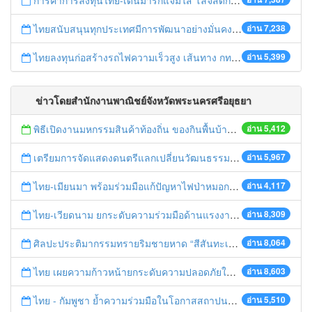
การค้าการลงทุนไทย-เดนมาร์กแจ่มใส โลจิสติกส์ไทยโดดเด่นในภูมิภาค
ไทยสนับสนุนทุกประเทศมีการพัฒนาอย่างมั่นคง มั่งคั่ง ยั่งยืน ในการประชุม Boao Forum for Asia
อ่าน 7,238
ไทยลงทุนก่อสร้างรถไฟความเร็วสูง เส้นทาง กทม.-นครราชสีมา
อ่าน 5,399
ข่าวโดยสำนักงานพาณิชย์จังหวัดพระนครศรีอยุธยา
พิธีเปิดงานมหกรรมสินค้าท้องถิ่น ของกินพื้นบ้าน งานสรงน้ำหลวงปู่ทวด และเปิดศูนย์เครือข่ายธุรกิจ Biz Club จังหวัดพระนครศรีอยุธยา
อ่าน 5,412
เตรียมการจัดแสดงดนตรีแลกเปลี่ยนวัฒนธรรมไทย-บรูไนฯ "อาไล พาเพลิน”
อ่าน 5,967
ไทย-เมียนมา พร้อมร่วมมือแก้ปัญหาไฟป่าหมอกควัน เตรียมพร้อมเปิดช่องทางห้วยต้นนุ่นเป็นด่านถาวร
อ่าน 4,117
ไทย-เวียดนาม ยกระดับความร่วมมือด้านแรงงานระหว่างประเทศสู่การพัฒนาที่ยั่งยืน
อ่าน 8,309
ศิลปะประติมากรรมทรายริมชายหาด “สีสันทะเลชุมพร สู่อาเซียน”
อ่าน 8,064
ไทย เผยความก้าวหน้ายกระดับความปลอดภัยในการทำงานสู่มาตรฐานสากล
อ่าน 8,603
ไทย - กัมพูชา ย้ำความร่วมมือในโอกาสสถาปนาความสัมพันธ์ทางการทูตครบรอบ 65 ปี
อ่าน 5,510