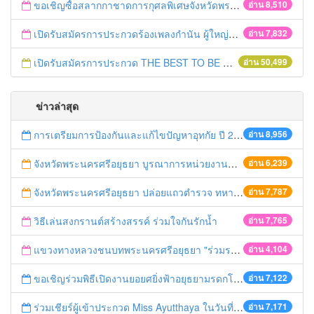
ขอเชิญซื้อสลากกาชาดการกุศลพิเศษจังหวัดพระนครศรีอยุธยา 2560
อ่าน 8,510
เปิดรับสมัครการประกวดร้องเพลงกำนัน ผู้ใหญ่บ้าน ฯลฯ
อ่าน 7,832
เปิดรับสมัครการประกวด THE BEST TO BE NUMBER ONE
อ่าน 50,499
ข่าวล่าสุด
การเตรียมการป้องกันและแก้ไขปัญหาอุทกัย ปี 2561
อ่าน 8,956
จังหวัดพระนครศรีอยุธยา บูรณาการหน่วยงานที่เกี่ยวข้อง ลงพื้นที่จัดระเบียบและดำเนินมาตรการตามบทลงโทษสูงสุดกับผู้ประกอบการร้านค้าที่ยังฝ่าฝืนตั้งร้านค้ารุกล้ำเขตพื้นที่ทางหลวง เตรียมความปลอดภัยก่อนเทศกาลสงกรานต์
อ่าน 6,239
จังหวัดพระนครศรีอยุธยา ปล่อยแถวตำรวจ ทหาร ฝ่ายปกครอง กว่า 100 นาย ตรวจเข้มท่ารถสาธารณะ สถานีขนส่งรถโดยสาร วินรถตู้ และสถานีรถไฟ เตรียมรับมือเทศกาลสงกรานต์
อ่าน 7,787
วิธีเล่นสงกรานต์สร้างสรรค์ ร่วมใจกันรักน้ำ
อ่าน 7,765
แขวงทางหลวงชนบทพระนครศรีอยุธยา "ร่วมรณรงค์ ขับช้า เปิดไฟหน้า คาดเข็มขัด" เทศกาลสงกรานต์ ปี 2561
อ่าน 4,104
ขอเชิญร่วมพิธีเปิดงานยอยศยิ่งฟ้าอยุธยามรดกโลก
อ่าน 7,122
ร่วมเชียร์ผู้เข้าประกวด Miss Ayutthaya ในวันที่ 15 ธันวาคม 2560
อ่าน 7,171