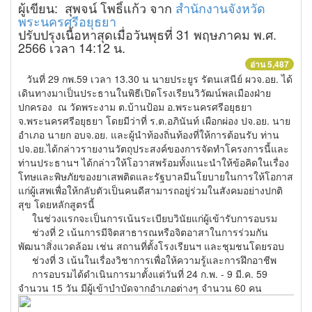
ผู้เขียน: สุพจน์ โพธิ์แก้ว จาก
สำนักงานจังหวัด
พระนครศรีอยุธยา
ปรับปรุงเนื้อหาสุดเมื่อวันพุธที่ 31 พฤษภาคม พ.ศ.
2566 เวลา 14:12 น.
อ่าน 5,487
วันที่ 29 กพ.59 เวลา 13.30 น นายประยูร รัตนเสนีย์ ผวจ.อย. ได้
เดินทางมาเป็นประธานในพิธีเปิดโรงเรียนวิวัฒน์พลเมืองฝ่าย
ปกครอง ณ วัดพระงาม ต.บ้านป้อม อ.พระนครศรีอยุธยา
จ.พระนครศรีอยุธยา โดยมีว่าที่ ร.ต.อภินันท์ เผือกผ่อง ปจ.อย. นาย
อำเภอ นายก อบจ.อย. และผู้นำท้องถิ่นท้องที่ให้การต้อนรับ ท่าน
ปจ.อย.ได้กล่าวรายงานวัตถุประสงค์ของการจัดทำโครงการนี้และ
ท่านประธานฯ ได้กล่าวให้โอวาสพร้อมทั้งแนะนำให้ข้อคิดในเรื่อง
โทษและพิษภัยของยาเสพติดและรัฐบาลมีนโยบายในการให้โอกาส
แก่ผู้เสพเพื่อให้กลับตัวเป็นคนดีสามารถอยู่ร่วมในสังคมอย่างปกติ
สุข โดยหลักสูตรนี้
ในช่วงแรกจะเป็นการเน้นระเบียบวินัยแก่ผู้เข้ารับการอบรม
ช่วงที่ 2 เน้นการมีจิตสาธารณหรือจิตอาสาในการร่วมกัน
พัฒนาสิ่งแวดล้อม เช่น สถานที่ตั้งโรงเรียนฯ และชุมชนโดยรอบ
ช่วงที่ 3 เน้นในเรื่องวิชาการเพื่อให้ความรู้และการฝึกอาชีพ
การอบรมได้ดำเนินการมาตั้งแต่วันที่ 24 ก.พ. - 9 มี.ค. 59
จำนวน 15 วัน มีผู้เข้าบำบัดจากอำเภอต่างๆ จำนวน 60 คน