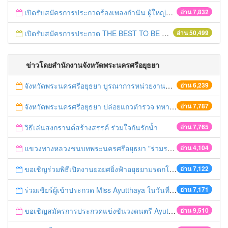
เปิดรับสมัครการประกวดร้องเพลงกำนัน ผู้ใหญ่บ้าน ฯลฯ
อ่าน 7,832
เปิดรับสมัครการประกวด THE BEST TO BE NUMBER ONE
อ่าน 50,499
ข่าวโดยสำนักงานจังหวัดพระนครศรีอยุธยา
จังหวัดพระนครศรีอยุธยา บูรณาการหน่วยงานที่เกี่ยวข้อง ลงพื้นที่จัดระเบียบและดำเนินมาตรการตามบทลงโทษสูงสุดกับผู้ประกอบการร้านค้าที่ยังฝ่าฝืนตั้งร้านค้ารุกล้ำเขตพื้นที่ทางหลวง เตรียมความปลอดภัยก่อนเทศกาลสงกรานต์
อ่าน 6,239
จังหวัดพระนครศรีอยุธยา ปล่อยแถวตำรวจ ทหาร ฝ่ายปกครอง กว่า 100 นาย ตรวจเข้มท่ารถสาธารณะ สถานีขนส่งรถโดยสาร วินรถตู้ และสถานีรถไฟ เตรียมรับมือเทศกาลสงกรานต์
อ่าน 7,787
วิธีเล่นสงกรานต์สร้างสรรค์ ร่วมใจกันรักน้ำ
อ่าน 7,765
แขวงทางหลวงชนบทพระนครศรีอยุธยา "ร่วมรณรงค์ ขับช้า เปิดไฟหน้า คาดเข็มขัด" เทศกาลสงกรานต์ ปี 2561
อ่าน 4,104
ขอเชิญร่วมพิธีเปิดงานยอยศยิ่งฟ้าอยุธยามรดกโลก
อ่าน 7,122
ร่วมเชียร์ผู้เข้าประกวด Miss Ayutthaya ในวันที่ 15 ธันวาคม 2560
อ่าน 7,171
ขอเชิญสมัครการประกวดแข่งขันวงดนตรี Ayutthaya battle of the bands
อ่าน 9,510