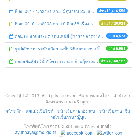
ที่ อย 0017.1/ว2424 ลว.5 มิถุนายน 2558 เรื่อง แจ้งกำหนดตรวจประเมินและให้คะแนนหน่วยงานที่สมัครเข้าร่วมโครงการพัฒนาหน่วยงานต้นแบบในการจัดตั้งศูนย์ข้อมูลข่าวสารของราชการฯ ประจำปีงบประมาณ พ.ศ. 2558
อ่าน 10,416,556
ที่ อย.0018.1/ว2698 ลว. 19 มิ.ย.58 เรื่อง การแก้ไขปัญหาหนี้สินให้แก่เกษตรกร
อ่าน 4,426,624
ต้อนรับ นายประยูร รัตนเสนีย์ ผู้ว่าราชการจังหวัดพระนครศรีอยุธยา
อ่าน 8,573
ศูนย์ดำรงธรรมจังหวัดฯ ลงพื้นที่ติดตามการแก้ไขปัญหาน้ำเน่าเสียปลาตายที่วัดตะโนดเตี้ย อ.อุทัย จ.พระนครศรีอยุธยา
อ่าน 5,054
ปล่อยพันธุ์สัตว์น้ำ"โครงการ ๕๐ ล้านกุ้ง/ปลา ฟื้นชีวิตใหม่ให้เจ้าพระยา
อ่าน 4,840,127
Copyright © 2013. All rights reserved. พัฒนาข้อมูลโดย : สำนักงาน
จังหวัดพระนครศรีอยุธยา
หน้าหลัก
แผนผังเว็บไซต์
หน้าเว็บภาษาอังกฤษ
หน้าเว็บภาษาจีน
หน้าเว็บภาษาญี่ปุ่น
โทรศัพท์/โทรสาร 0-3533-5665 ต่อ 26 e-mail :
ayutthaya@moi.go.th