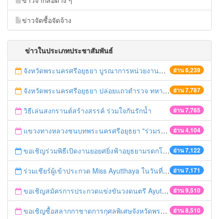
ข่าวจากสือต่าง ๆ
ข่าวจัดซื้อจัดจ้าง
ข่าวในประเภทประชาสัมพันธ์
จังหวัดพระนครศรีอยุธยา บูรณาการหน่วยงานที่เกี่ยวข้อง ลงพื้นที่จัดระเบียบและดำเนินมาตรการตามบทลงโทษสูงสุดกับผู้ประกอบการร้านค้าที่ยังฝ่าฝืนตั้งร้านค้ารุกล้ำเขตพื้นที่ทางหลวง เตรียมความปลอดภัยก่อนเทศกาลสงกรานต์
อ่าน 6,239
จังหวัดพระนครศรีอยุธยา ปล่อยแถวตำรวจ ทหาร ฝ่ายปกครอง กว่า 100 นาย ตรวจเข้มท่ารถสาธารณะ สถานีขนส่งรถโดยสาร วินรถตู้ และสถานีรถไฟ เตรียมรับมือเทศกาลสงกรานต์
อ่าน 7,787
วิธีเล่นสงกรานต์สร้างสรรค์ ร่วมใจกันรักน้ำ
อ่าน 7,765
แขวงทางหลวงชนบทพระนครศรีอยุธยา "ร่วมรณรงค์ ขับช้า เปิดไฟหน้า คาดเข็มขัด" เทศกาลสงกรานต์ ปี 2561
อ่าน 4,104
ขอเชิญร่วมพิธีเปิดงานยอยศยิ่งฟ้าอยุธยามรดกโลก
อ่าน 7,122
ร่วมเชียร์ผู้เข้าประกวด Miss Ayutthaya ในวันที่ 15 ธันวาคม 2560
อ่าน 7,171
ขอเชิญสมัครการประกวดแข่งขันวงดนตรี Ayutthaya battle of the bands
อ่าน 9,510
ขอเชิญซื้อสลากกาชาดการกุศลพิเศษจังหวัดพระนครศรีอยุธยา 2560
อ่าน 8,510