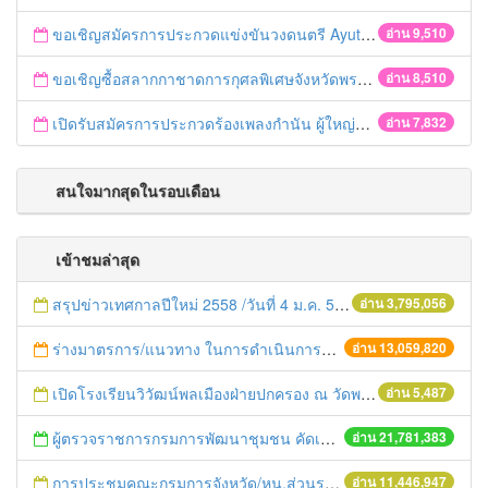
ขอเชิญสมัครการประกวดแข่งขันวงดนตรี Ayutthaya battle of the bands
อ่าน 9,510
ขอเชิญซื้อสลากกาชาดการกุศลพิเศษจังหวัดพระนครศรีอยุธยา 2560
อ่าน 8,510
เปิดรับสมัครการประกวดร้องเพลงกำนัน ผู้ใหญ่บ้าน ฯลฯ
อ่าน 7,832
สนใจมากสุดในรอบเดือน
เข้าชมล่าสุด
สรุปข่าวเทศกาลปีใหม่ 2558 /วันที่ 4 ม.ค. 58
อ่าน 3,795,056
ร่างมาตรการ/แนวทาง ในการดำเนินการประกอบการตรวจราชการแบบบูรณาการ
อ่าน 13,059,820
เปิดโรงเรียนวิวัฒน์พลเมืองฝ่ายปกครอง ณ วัดพระงาม ต.บ้านป้อม อ.พระนครศรีอยุธยา จ.พระนครศรีอยุธยา
อ่าน 5,487
ผู้ตรวจราชการกรมการพัฒนาชุมชน คัดเลือกข้าราชการและลูกจ้างดีเด่น และหน่วยงานพัฒนาชุมชนใสสะอาด ประจำปี ๒๕๕๔
อ่าน 21,781,383
การประชุมคณะกรมการจังหวัด/หน.ส่วนราชการประจำเดือน มิถุนายน 2558
อ่าน 11,446,947