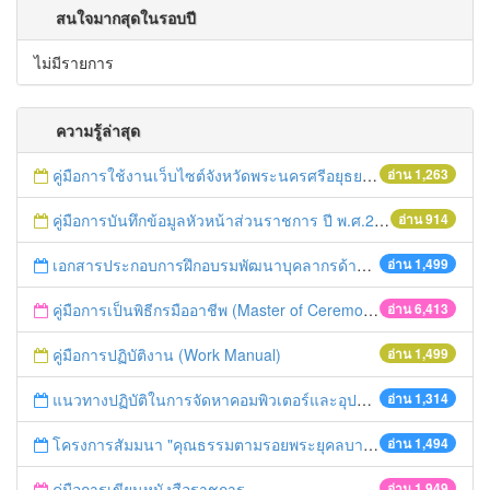
สนใจมากสุดในรอบปี
ไม่มีรายการ
ความรู้ล่าสุด
คู่มือการใช้งานเว็บไซต์จังหวัดพระนครศรีอยุธยา พ.ศ.2559
อ่าน 1,263
คู่มือการบันทึกข้อมูลหัวหน้าส่วนราชการ ปี พ.ศ.2560
อ่าน 914
เอกสารประกอบการฝึกอบรมพัฒนาบุคลากรด้านการประชาสัมพันธ์จังหวัดพระนครศรีอยุธยา เมื่อวันที่ 22 เม.ย. 59
อ่าน 1,499
คู่มือการเป็นพิธีกรมืออาชีพ (Master of Ceremony: MC)
อ่าน 6,413
คู่มือการปฏิบัติงาน (Work Manual)
อ่าน 1,499
แนวทางปฏิบัติในการจัดหาคอมพิวเตอร์และอุปกรณ์ของส่วนราชการและ องค์กรปกครองส่วนท้องถิ่น
อ่าน 1,314
โครงการสัมมนา "คุณธรรมตามรอยพระยุคลบาทชาติเข้มแข็งมั่นคง" โดย สมาคมความมั่นคงปลอดภัยแห่งประเทศไทย
อ่าน 1,494
คู่มือการเขียนหนังสือราชการ
อ่าน 1,949