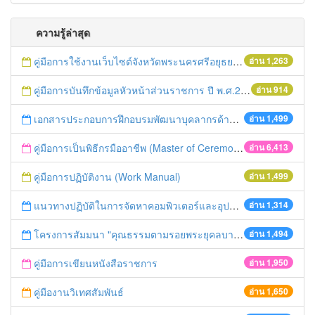
ความรู้ล่าสุด
คู่มือการใช้งานเว็บไซต์จังหวัดพระนครศรีอยุธยา พ.ศ.2559
อ่าน 1,263
คู่มือการบันทึกข้อมูลหัวหน้าส่วนราชการ ปี พ.ศ.2560
อ่าน 914
เอกสารประกอบการฝึกอบรมพัฒนาบุคลากรด้านการประชาสัมพันธ์จังหวัดพระนครศรีอยุธยา เมื่อวันที่ 22 เม.ย. 59
อ่าน 1,499
คู่มือการเป็นพิธีกรมืออาชีพ (Master of Ceremony: MC)
อ่าน 6,413
คู่มือการปฏิบัติงาน (Work Manual)
อ่าน 1,499
แนวทางปฏิบัติในการจัดหาคอมพิวเตอร์และอุปกรณ์ของส่วนราชการและ องค์กรปกครองส่วนท้องถิ่น
อ่าน 1,314
โครงการสัมมนา "คุณธรรมตามรอยพระยุคลบาทชาติเข้มแข็งมั่นคง" โดย สมาคมความมั่นคงปลอดภัยแห่งประเทศไทย
อ่าน 1,494
คู่มือการเขียนหนังสือราชการ
อ่าน 1,950
คู่มืองานวิเทศสัมพันธ์
อ่าน 1,650