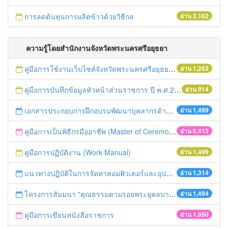
การลดต้นทุนการผลิตข้าวด้วยวิธีกล
อ่าน 2,162
ความรู้โดยสำนักงานจังหวัดพระนครศรีอยุธยา
คู่มือการใช้งานเว็บไซต์จังหวัดพระนครศรีอยุธยา พ.ศ.2559
อ่าน 1,263
คู่มือการบันทึกข้อมูลหัวหน้าส่วนราชการ ปี พ.ศ.2560
อ่าน 914
เอกสารประกอบการฝึกอบรมพัฒนาบุคลากรด้านการประชาสัมพันธ์จังหวัดพระนครศรีอยุธยา เมื่อวันที่ 22 เม.ย. 59
อ่าน 1,499
คู่มือการเป็นพิธีกรมืออาชีพ (Master of Ceremony: MC)
อ่าน 6,413
คู่มือการปฏิบัติงาน (Work Manual)
อ่าน 1,499
แนวทางปฏิบัติในการจัดหาคอมพิวเตอร์และอุปกรณ์ของส่วนราชการและ องค์กรปกครองส่วนท้องถิ่น
อ่าน 1,314
โครงการสัมมนา "คุณธรรมตามรอยพระยุคลบาทชาติเข้มแข็งมั่นคง" โดย สมาคมความมั่นคงปลอดภัยแห่งประเทศไทย
อ่าน 1,494
คู่มือการเขียนหนังสือราชการ
อ่าน 1,950