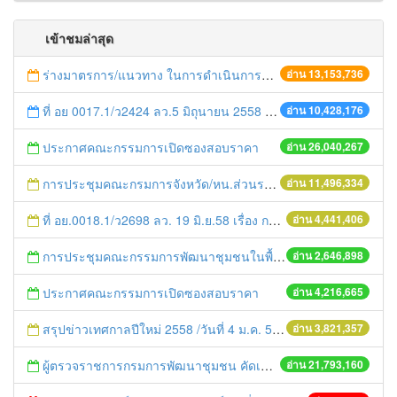
เข้าชมล่าสุด
ร่างมาตรการ/แนวทาง ในการดำเนินการประกอบการตรวจราชการแบบบูรณาการ
อ่าน 13,153,736
ที่ อย 0017.1/ว2424 ลว.5 มิถุนายน 2558 เรื่อง แจ้งกำหนดตรวจประเมินและให้คะแนนหน่วยงานที่สมัครเข้าร่วมโครงการพัฒนาหน่วยงานต้นแบบในการจัดตั้งศูนย์ข้อมูลข่าวสารของราชการฯ ประจำปีงบประมาณ พ.ศ. 2558
อ่าน 10,428,176
ประกาศคณะกรรมการเปิดซองสอบราคา
อ่าน 26,040,267
การประชุมคณะกรมการจังหวัด/หน.ส่วนราชการประจำเดือน มิถุนายน 2558
อ่าน 11,496,334
ที่ อย.0018.1/ว2698 ลว. 19 มิ.ย.58 เรื่อง การแก้ไขปัญหาหนี้สินให้แก่เกษตรกร
อ่าน 4,441,406
การประชุมคณะกรรมการพัฒนาชุมชนในพื้นที่รอบโรงไฟฟ้า (คพรฟ.) ครั้งที่ 2/2558 กองทุนพัฒนาไฟฟ้าบริษัท โรจนะเพาเวอร์ จำกัด
อ่าน 2,646,898
ประกาศคณะกรรมการเปิดซองสอบราคา
อ่าน 4,216,665
สรุปข่าวเทศกาลปีใหม่ 2558 /วันที่ 4 ม.ค. 58
อ่าน 3,821,357
ผู้ตรวจราชการกรมการพัฒนาชุมชน คัดเลือกข้าราชการและลูกจ้างดีเด่น และหน่วยงานพัฒนาชุมชนใสสะอาด ประจำปี ๒๕๕๔
อ่าน 21,793,160