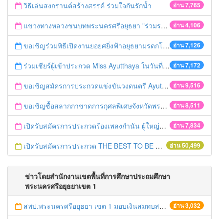
วิธีเล่นสงกรานต์สร้างสรรค์ ร่วมใจกันรักน้ำ
อ่าน 7,765
แขวงทางหลวงชนบทพระนครศรีอยุธยา "ร่วมรณรงค์ ขับช้า เปิดไฟหน้า คาดเข็มขัด" เทศกาลสงกรานต์ ปี 2561
อ่าน 4,106
ขอเชิญร่วมพิธีเปิดงานยอยศยิ่งฟ้าอยุธยามรดกโลก
อ่าน 7,126
ร่วมเชียร์ผู้เข้าประกวด Miss Ayutthaya ในวันที่ 15 ธันวาคม 2560
อ่าน 7,172
ขอเชิญสมัครการประกวดแข่งขันวงดนตรี Ayutthaya battle of the bands
อ่าน 9,516
ขอเชิญซื้อสลากกาชาดการกุศลพิเศษจังหวัดพระนครศรีอยุธยา 2560
อ่าน 8,511
เปิดรับสมัครการประกวดร้องเพลงกำนัน ผู้ใหญ่บ้าน ฯลฯ
อ่าน 7,834
เปิดรับสมัครการประกวด THE BEST TO BE NUMBER ONE
อ่าน 50,499
ข่าวโดยสำนักงานเขตพื้นที่การศึกษาประถมศึกษา
พระนครศรีอยุธยาเขต 1
สพป.พระนครศรีอยุธยา เขต 1 มอบเงินสมทบสร้างพระราชานุสาวรีย์ สมเด็จพระเจ้าตากสินมหาราช
อ่าน 3,032