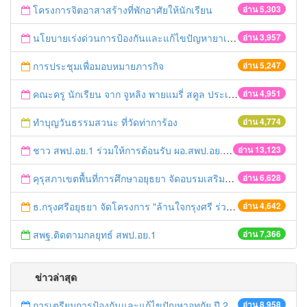
โครงการจิตอาสาสร้างที่พักอาศัยให้นักเรียน
อ่าน 5,303
นโยบายเร่งด่วนการป้องกันและแก้ไขปัญหายาเสพติดกระทรวงศึกษาธิการ
อ่าน 3,957
การประชุมเพื่อมอบหมายภารกิจ
อ่าน 5,247
คณะครู นักเรียน จาก จูหลิง พายแมรี่ สคูล ประเทศสิงคโปร์ ดูงานเศรษฐกิจพอเพียง
อ่าน 4,951
ทำบุญวันธรรมสวนะ ที่วัดท่าการ้อง
อ่าน 4,774
ชาว สพป.อย.1 ร่วมให้การต้อนรับ ผอ.สพป.อย.1 คนใหม่
อ่าน 13,123
คุรุสภาเขตพื้นที่การศึกษาอยุธยา จัดอบรมเสริมสร้างคุณธรรม จริยธรรม
อ่าน 6,628
ธ.กรุงศรีอยุธยา จัดโครงการ "ล้านใจกรุงศรี ร่วมทำดีเพื่อพ่อ"
อ่าน 4,642
สพฐ.ติดตามกลยุทธ์ สพป.อย.1
อ่าน 7,366
ข่าวล่าสุด
การเตรียมการป้องกันและแก้ไขปัญหาอุทกัย ปี 2561
อ่าน 8,958