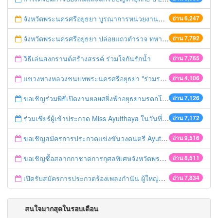
จังหวัดพระนครศรีอยุธยา บูรณาการหน่วยงานที่เกี่ยวข้อง ลงพื้นที่จัดระเบียบและดำเนินมาตรการตามบทลงโทษสูงสุดกับผู้ประกอบการร้านค้าที่ยังฝ่าฝืนตั้งร้านค้ารุกล้ำเขตพื้นที่ทางหลวง เตรียมความปลอดภัยก่อนเทศกาลสงกรานต์
อ่าน 6,247
จังหวัดพระนครศรีอยุธยา ปล่อยแถวตำรวจ ทหาร ฝ่ายปกครอง กว่า 100 นาย ตรวจเข้มท่ารถสาธารณะ สถานีขนส่งรถโดยสาร วินรถตู้ และสถานีรถไฟ เตรียมรับมือเทศกาลสงกรานต์
อ่าน 7,792
วิธีเล่นสงกรานต์สร้างสรรค์ ร่วมใจกันรักน้ำ
อ่าน 7,765
แขวงทางหลวงชนบทพระนครศรีอยุธยา "ร่วมรณรงค์ ขับช้า เปิดไฟหน้า คาดเข็มขัด" เทศกาลสงกรานต์ ปี 2561
อ่าน 4,106
ขอเชิญร่วมพิธีเปิดงานยอยศยิ่งฟ้าอยุธยามรดกโลก
อ่าน 7,126
ร่วมเชียร์ผู้เข้าประกวด Miss Ayutthaya ในวันที่ 15 ธันวาคม 2560
อ่าน 7,172
ขอเชิญสมัครการประกวดแข่งขันวงดนตรี Ayutthaya battle of the bands
อ่าน 9,516
ขอเชิญซื้อสลากกาชาดการกุศลพิเศษจังหวัดพระนครศรีอยุธยา 2560
อ่าน 8,511
เปิดรับสมัครการประกวดร้องเพลงกำนัน ผู้ใหญ่บ้าน ฯลฯ
อ่าน 7,834
สนใจมากสุดในรอบเดือน