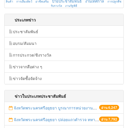
ป้ายประชาสัมพันธ์
งานเทศกาล
สินค้า
การเลี้ยงสัตว์
อาชีพเสริม
การปลูกพืช
รับรางวัล
งานรัฐพิธี
ประเภทข่าว
ประชาสัมพันธ์
อบรม/สัมมนา
การประกวด/ชิงรางวัล
ข่าวจากสือต่าง ๆ
ข่าวจัดซื้อจัดจ้าง
ข่าวในประเภทประชาสัมพันธ์
จังหวัดพระนครศรีอยุธยา บูรณาการหน่วยงานที่เกี่ยวข้อง ลงพื้นที่จัดระเบียบและดำเนินมาตรการตามบทลงโทษสูงสุดกับผู้ประกอบการร้านค้าที่ยังฝ่าฝืนตั้งร้านค้ารุกล้ำเขตพื้นที่ทางหลวง เตรียมความปลอดภัยก่อนเทศกาลสงกรานต์
อ่าน 6,247
จังหวัดพระนครศรีอยุธยา ปล่อยแถวตำรวจ ทหาร ฝ่ายปกครอง กว่า 100 นาย ตรวจเข้มท่ารถสาธารณะ สถานีขนส่งรถโดยสาร วินรถตู้ และสถานีรถไฟ เตรียมรับมือเทศกาลสงกรานต์
อ่าน 7,792