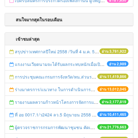
เปิดรับสมัครการประกวดร้องเพลงกำนัน ผู้ใหญ่บ้าน ฯลฯ
อ่าน 7,830
สนใจมากสุดในรอบเดือน
เข้าชมล่าสุด
สรุปข่าวเทศกาลปีใหม่ 2558 /วันที่ 4 ม.ค. 58
อ่าน 3,781,922
แรงงานเวียดนามจะได้รับผลกระทบหนักเมื่อเปิดเออีซี
อ่าน 2,989
การประชุมคณะกรมการจังหวัด/หน.ส่วนราชการประจำเดือน มิถุนายน 2558
อ่าน 11,419,866
ร่างมาตรการ/แนวทาง ในการดำเนินการประกอบการตรวจราชการแบบบูรณาการ
อ่าน 13,012,045
รายงานผลความก้าวหน้าโครงการจัดการแก้ไขปัญหาขยะ สัปดาห์ที่ 9/2558
อ่าน 2,177,819
ที่ อย 0017.1/ว2424 ลว.5 มิถุนายน 2558 เรื่อง แจ้งกำหนดตรวจประเมินและให้คะแนนหน่วยงานที่สมัครเข้าร่วมโครงการพัฒนาหน่วยงานต้นแบบในการจัดตั้งศูนย์ข้อมูลข่าวสารของราชการฯ ประจำปีงบประมาณ พ.ศ. 2558
อ่าน 10,411,465
ผู้ตรวจราชการกรมการพัฒนาชุมชน คัดเลือกข้าราชการและลูกจ้างดีเด่น และหน่วยงานพัฒนาชุมชนใสสะอาด ประจำปี ๒๕๕๔
อ่าน 21,776,663