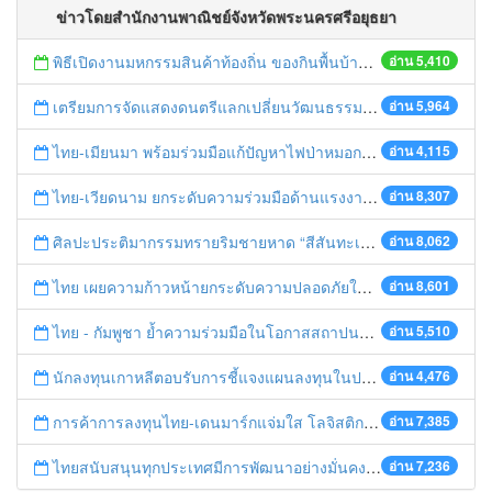
ข่าวโดยสำนักงานพาณิชย์จังหวัดพระนครศรีอยุธยา
พิธีเปิดงานมหกรรมสินค้าท้องถิ่น ของกินพื้นบ้าน งานสรงน้ำหลวงปู่ทวด และเปิดศูนย์เครือข่ายธุรกิจ Biz Club จังหวัดพระนครศรีอยุธยา
อ่าน 5,410
เตรียมการจัดแสดงดนตรีแลกเปลี่ยนวัฒนธรรมไทย-บรูไนฯ "อาไล พาเพลิน”
อ่าน 5,964
ไทย-เมียนมา พร้อมร่วมมือแก้ปัญหาไฟป่าหมอกควัน เตรียมพร้อมเปิดช่องทางห้วยต้นนุ่นเป็นด่านถาวร
อ่าน 4,115
ไทย-เวียดนาม ยกระดับความร่วมมือด้านแรงงานระหว่างประเทศสู่การพัฒนาที่ยั่งยืน
อ่าน 8,307
ศิลปะประติมากรรมทรายริมชายหาด “สีสันทะเลชุมพร สู่อาเซียน”
อ่าน 8,062
ไทย เผยความก้าวหน้ายกระดับความปลอดภัยในการทำงานสู่มาตรฐานสากล
อ่าน 8,601
ไทย - กัมพูชา ย้ำความร่วมมือในโอกาสสถาปนาความสัมพันธ์ทางการทูตครบรอบ 65 ปี
อ่าน 5,510
นักลงทุนเกาหลีตอบรับการชี้แจงแผนลงทุนในประเทศไทย
อ่าน 4,476
การค้าการลงทุนไทย-เดนมาร์กแจ่มใส โลจิสติกส์ไทยโดดเด่นในภูมิภาค
อ่าน 7,385
ไทยสนับสนุนทุกประเทศมีการพัฒนาอย่างมั่นคง มั่งคั่ง ยั่งยืน ในการประชุม Boao Forum for Asia
อ่าน 7,236