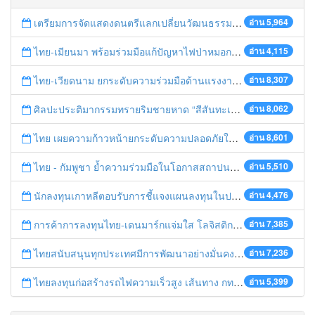
เตรียมการจัดแสดงดนตรีแลกเปลี่ยนวัฒนธรรมไทย-บรูไนฯ "อาไล พาเพลิน”
อ่าน 5,964
ไทย-เมียนมา พร้อมร่วมมือแก้ปัญหาไฟป่าหมอกควัน เตรียมพร้อมเปิดช่องทางห้วยต้นนุ่นเป็นด่านถาวร
อ่าน 4,115
ไทย-เวียดนาม ยกระดับความร่วมมือด้านแรงงานระหว่างประเทศสู่การพัฒนาที่ยั่งยืน
อ่าน 8,307
ศิลปะประติมากรรมทรายริมชายหาด “สีสันทะเลชุมพร สู่อาเซียน”
อ่าน 8,062
ไทย เผยความก้าวหน้ายกระดับความปลอดภัยในการทำงานสู่มาตรฐานสากล
อ่าน 8,601
ไทย - กัมพูชา ย้ำความร่วมมือในโอกาสสถาปนาความสัมพันธ์ทางการทูตครบรอบ 65 ปี
อ่าน 5,510
นักลงทุนเกาหลีตอบรับการชี้แจงแผนลงทุนในประเทศไทย
อ่าน 4,476
การค้าการลงทุนไทย-เดนมาร์กแจ่มใส โลจิสติกส์ไทยโดดเด่นในภูมิภาค
อ่าน 7,385
ไทยสนับสนุนทุกประเทศมีการพัฒนาอย่างมั่นคง มั่งคั่ง ยั่งยืน ในการประชุม Boao Forum for Asia
อ่าน 7,236
ไทยลงทุนก่อสร้างรถไฟความเร็วสูง เส้นทาง กทม.-นครราชสีมา
อ่าน 5,399