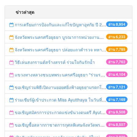
ข่าวล่าสุด
การเตรียมการป้องกันและแก้ไขปัญหาอุทกัย ปี 2561
อ่าน 8,954
จังหวัดพระนครศรีอยุธยา บูรณาการหน่วยงานที่เกี่ยวข้อง ลงพื้นที่จัดระเบียบและดำเนินมาตรการตามบทลงโทษสูงสุดกับผู้ประกอบการร้านค้าที่ยังฝ่าฝืนตั้งร้านค้ารุกล้ำเขตพื้นที่ทางหลวง เตรียมความปลอดภัยก่อนเทศกาลสงกรานต์
อ่าน 6,233
จังหวัดพระนครศรีอยุธยา ปล่อยแถวตำรวจ ทหาร ฝ่ายปกครอง กว่า 100 นาย ตรวจเข้มท่ารถสาธารณะ สถานีขนส่งรถโดยสาร วินรถตู้ และสถานีรถไฟ เตรียมรับมือเทศกาลสงกรานต์
อ่าน 7,785
วิธีเล่นสงกรานต์สร้างสรรค์ ร่วมใจกันรักน้ำ
อ่าน 7,762
แขวงทางหลวงชนบทพระนครศรีอยุธยา "ร่วมรณรงค์ ขับช้า เปิดไฟหน้า คาดเข็มขัด" เทศกาลสงกรานต์ ปี 2561
อ่าน 4,104
ขอเชิญร่วมพิธีเปิดงานยอยศยิ่งฟ้าอยุธยามรดกโลก
อ่าน 7,121
ร่วมเชียร์ผู้เข้าประกวด Miss Ayutthaya ในวันที่ 15 ธันวาคม 2560
อ่าน 7,169
ขอเชิญสมัครการประกวดแข่งขันวงดนตรี Ayutthaya battle of the bands
อ่าน 9,508
ขอเชิญซื้อสลากกาชาดการกุศลพิเศษจังหวัดพระนครศรีอยุธยา 2560
อ่าน 8,507