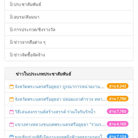
ประชาสัมพันธ์
อบรม/สัมมนา
การประกวด/ชิงรางวัล
ข่าวจากสือต่าง ๆ
ข่าวจัดซื้อจัดจ้าง
ข่าวในประเภทประชาสัมพันธ์
จังหวัดพระนครศรีอยุธยา บูรณาการหน่วยงานที่เกี่ยวข้อง ลงพื้นที่จัดระเบียบและดำเนินมาตรการตามบทลงโทษสูงสุดกับผู้ประกอบการร้านค้าที่ยังฝ่าฝืนตั้งร้านค้ารุกล้ำเขตพื้นที่ทางหลวง เตรียมความปลอดภัยก่อนเทศกาลสงกรานต์
อ่าน 6,242
จังหวัดพระนครศรีอยุธยา ปล่อยแถวตำรวจ ทหาร ฝ่ายปกครอง กว่า 100 นาย ตรวจเข้มท่ารถสาธารณะ สถานีขนส่งรถโดยสาร วินรถตู้ และสถานีรถไฟ เตรียมรับมือเทศกาลสงกรานต์
อ่าน 7,790
วิธีเล่นสงกรานต์สร้างสรรค์ ร่วมใจกันรักน้ำ
อ่าน 7,765
แขวงทางหลวงชนบทพระนครศรีอยุธยา "ร่วมรณรงค์ ขับช้า เปิดไฟหน้า คาดเข็มขัด" เทศกาลสงกรานต์ ปี 2561
อ่าน 4,105
ขอเชิญร่วมพิธีเปิดงานยอยศยิ่งฟ้าอยุธยามรดกโลก
อ่าน 7,124