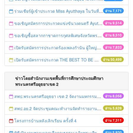
ร่วมเชียร์ผู้เข้าประกวด Miss Ayutthaya ในวันที่ 15 ธันวาคม 2560
อ่าน 7,171
ขอเชิญสมัครการประกวดแข่งขันวงดนตรี Ayutthaya battle of the bands
อ่าน 9,514
ขอเชิญซื้อสลากกาชาดการกุศลพิเศษจังหวัดพระนครศรีอยุธยา 2560
อ่าน 8,510
เปิดรับสมัครการประกวดร้องเพลงกำนัน ผู้ใหญ่บ้าน ฯลฯ
อ่าน 7,833
เปิดรับสมัครการประกวด THE BEST TO BE NUMBER ONE
อ่าน 50,499
ข่าวโดยสำนักงานเขตพื้นที่การศึกษาประถมศึกษา
พระนครศรีอยุธยาเขต 2
สพป.พระนครศรีอยุธยา เขต 2 จัดงานมหกรรมการศึกษาอยุธยาสู่อาเซียน
อ่าน 8,058
สพป.อย.2 จัดประชุมคณะทำงานจัดทำรายงานและติดตามประเมินผลการควบคุมภายใน
อ่าน 5,628
โครงการบ้านหลังเลิกเรียน ครั้งที่ 4
อ่าน 7,311
พิธีเปิดงานชุมนุมลูกเสือคุณธรรมเฉลิมพระเกียรติองค์พระประมุข ครั้งที่ ๔
อ่าน 5,920