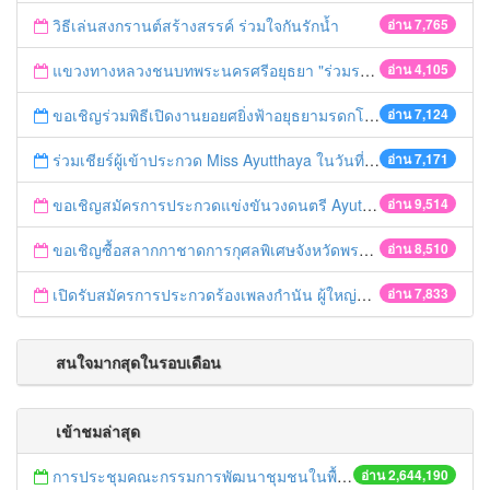
วิธีเล่นสงกรานต์สร้างสรรค์ ร่วมใจกันรักน้ำ
อ่าน 7,765
แขวงทางหลวงชนบทพระนครศรีอยุธยา "ร่วมรณรงค์ ขับช้า เปิดไฟหน้า คาดเข็มขัด" เทศกาลสงกรานต์ ปี 2561
อ่าน 4,105
ขอเชิญร่วมพิธีเปิดงานยอยศยิ่งฟ้าอยุธยามรดกโลก
อ่าน 7,124
ร่วมเชียร์ผู้เข้าประกวด Miss Ayutthaya ในวันที่ 15 ธันวาคม 2560
อ่าน 7,171
ขอเชิญสมัครการประกวดแข่งขันวงดนตรี Ayutthaya battle of the bands
อ่าน 9,514
ขอเชิญซื้อสลากกาชาดการกุศลพิเศษจังหวัดพระนครศรีอยุธยา 2560
อ่าน 8,510
เปิดรับสมัครการประกวดร้องเพลงกำนัน ผู้ใหญ่บ้าน ฯลฯ
อ่าน 7,833
สนใจมากสุดในรอบเดือน
เข้าชมล่าสุด
การประชุมคณะกรรมการพัฒนาชุมชนในพื้นที่รอบโรงไฟฟ้า (คพรฟ.) ครั้งที่ 2/2558 กองทุนพัฒนาไฟฟ้าบริษัท โรจนะเพาเวอร์ จำกัด
อ่าน 2,644,190