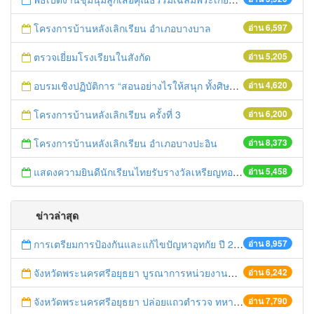
โครงการบ้านหลังเลิกเรียน อำเภอบางบาล
อ่าน 6,597
ตรวจเยี่ยมโรงเรียนในสังกัด
อ่าน 5,205
อบรมเชิงปฏิบัติการ “สอนอย่างไรให้สนุก ทั้งศิษย์และครูประทับใจ”
อ่าน 4,620
โครงการบ้านหลังเลิกเรียน ครั้งที่ 3
อ่าน 6,200
โครงการบ้านหลังเลิกเรียน อำเภอบางปะอิน
อ่าน 8,373
แสดงความยินดีนักเรียนไทยรับรางวัลเหรียญทองการแข่งขันคณิตศาสตร์โลก
อ่าน 5,458
ข่าวล่าสุด
การเตรียมการป้องกันและแก้ไขปัญหาอุทกัย ปี 2561
อ่าน 8,957
จังหวัดพระนครศรีอยุธยา บูรณาการหน่วยงานที่เกี่ยวข้อง ลงพื้นที่จัดระเบียบและดำเนินมาตรการตามบทลงโทษสูงสุดกับผู้ประกอบการร้านค้าที่ยังฝ่าฝืนตั้งร้านค้ารุกล้ำเขตพื้นที่ทางหลวง เตรียมความปลอดภัยก่อนเทศกาลสงกรานต์
อ่าน 6,242
จังหวัดพระนครศรีอยุธยา ปล่อยแถวตำรวจ ทหาร ฝ่ายปกครอง กว่า 100 นาย ตรวจเข้มท่ารถสาธารณะ สถานีขนส่งรถโดยสาร วินรถตู้ และสถานีรถไฟ เตรียมรับมือเทศกาลสงกรานต์
อ่าน 7,790